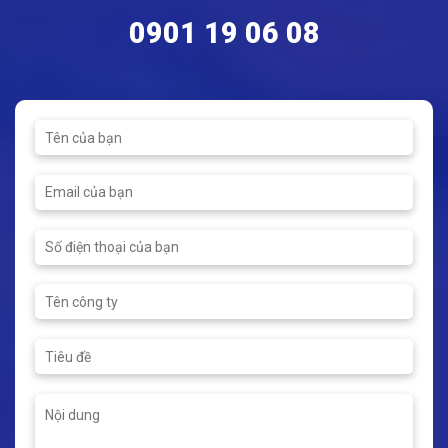
Tay gạt: Thép
Kích thước: DN32 - DN250
0901 19 06 08
Kết nối: Mặt bích
Áp suất tối đa: 16bar
Nhiệt độ tối đa: 250ºC