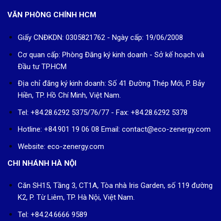
VĂN PHÒNG CHÍNH HCM
Giấy CNĐKDN: 0305821762 - Ngày cấp: 19/06/2008
Cơ quan cấp: Phòng Đăng ký kinh doanh - Sở kế hoạch và
Đầu tư TP.HCM
Địa chỉ đăng ký kinh doanh: Số 41 Đường Thép Mới, P. Bảy
Hiền, TP. Hồ Chí Minh, Việt Nam.
Tel: +84.28.6292 5375/76/77 - Fax: +84.28.6292 5378
Hotline: +84.901 19 06 08
Email: contact@eco-zenergy.com
Website: eco-zenergy.com
CHI NHÁNH HÀ NỘI
Căn SH15, Tầng 3, CT1A, Tòa nhà Iris Garden, số 119 đường
K2, P. Từ Liêm, TP. Hà Nội, Việt Nam.
Tel: +84.24.6666 9589