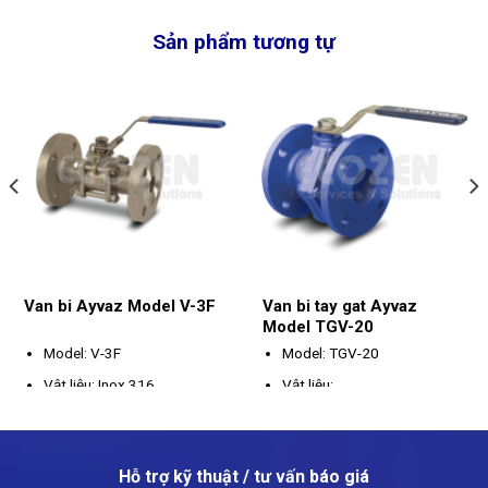
Sản phẩm tương tự
Van bi Ayvaz Model V-3F
Van bi tay gat Ayvaz
Model TGV-20
Model: V-3F
Model: TGV-20
Vật liệu: Inox 316
Vật liệu:
Kích thước: DN15 – DN100
Thân: Thép GG-25
Kết nối: Mặt bích
Bi: SS 304
Hỗ trợ kỹ thuật / tư vấn báo giá