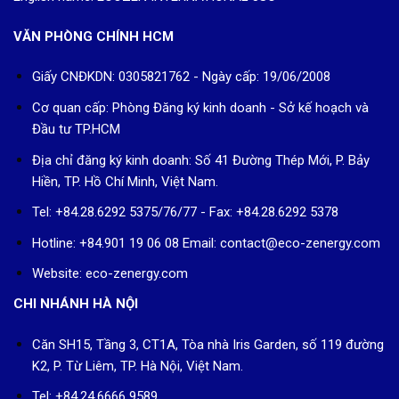
VĂN PHÒNG CHÍNH HCM
Giấy CNĐKDN: 0305821762 - Ngày cấp: 19/06/2008
Cơ quan cấp: Phòng Đăng ký kinh doanh - Sở kế hoạch và
Đầu tư TP.HCM
Địa chỉ đăng ký kinh doanh: Số 41 Đường Thép Mới, P. Bảy
Hiền, TP. Hồ Chí Minh, Việt Nam.
Tel: +84.28.6292 5375/76/77 - Fax: +84.28.6292 5378
Hotline: +84.901 19 06 08
Email: contact@eco-zenergy.com
Website: eco-zenergy.com
CHI NHÁNH HÀ NỘI
Căn SH15, Tầng 3, CT1A, Tòa nhà Iris Garden, số 119 đường
K2, P. Từ Liêm, TP. Hà Nội, Việt Nam.
Tel: +84.24.6666 9589