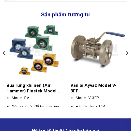
Sản phẩm tương tự
Búa rung khí nén (Air
Van bi Ayvaz Model V-
Hammer) Finetek Model
3FP
BV
Model: BV
Model: V-3FP
Dùng khí nén để tạo lực rung
Vật liệu: Inox 316
/ lực va đập
Kích thước: DN15 - DN100
Ứng dụng tại các đường
Kết nối: mặt bích
ống, băng tải, silo… để
Hỗ trợ kỹ thuật / tư vấn báo giá