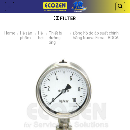
Skip
to
content
FILTER
Home
/
Hệ sản
/
Hệ
/
Thiết bị
/
Đồng hồ đo áp suất chính
phẩm
hơi
đường
hãng Nuova Fima - ADCA
ống