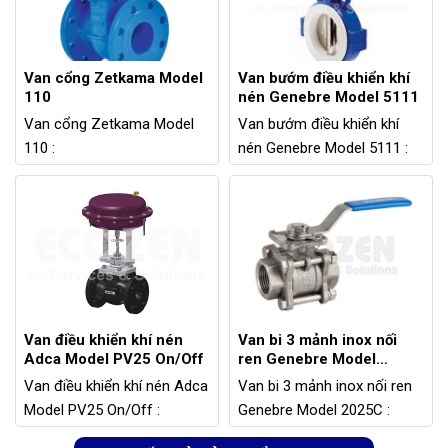
40bar/ 100bar (Khi có yêu
cầu)
Van cổng Zetkama Model
Van bướm điều khiển khí
110
nén Genebre Model 5111
Nhiệt độ hoạt động tối đa:
400ºC
Van cổng Zetkama Model
Van bướm điều khiển khí
110 :
nén Genebre Model 5111 :
Model: 110
Model: 5111
Chất liệu: Gang
Vật liệu: Gang dẻo
Kích thước: DN40 - DN300
Kích thước: DN50 – DN200
Kết nối: Bích
Kết nối: Wafer
Áp suất hoạt động tối đa:
Khí nén đầu vào: 2 – 8bar
16bar
Áp suất tối đa: 10 bar
Nhiệt độ hoạt động tối đa:
Nhiệt độ hoạt động: -25 ~
150°C
180°C
Van điều khiển khí nén
Van bi 3 mảnh inox nối
Adca Model PV25 On/Off
ren Genebre Model
2025C
Van điều khiển khí nén Adca
Van bi 3 mảnh inox nối ren
Model PV25 On/Off :
Genebre Model 2025C :
Model: PV25 On/Off
Model: 2025C
Chất liệu: Gang/ Thép không
Vật liệu thép không gỉ CF8M
XEM TẤT CẢ SẢN PHẨM (6.000+)
gỉ
(316)