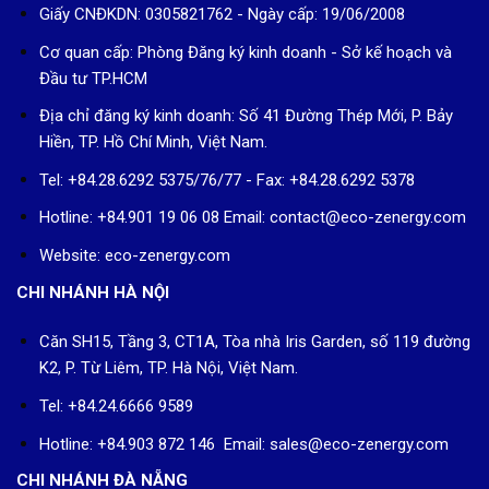
Cơ quan cấp: Phòng Đăng ký kinh doanh - Sở kế hoạch và
Đầu tư TP.HCM
Địa chỉ đăng ký kinh doanh: Số 41 Đường Thép Mới, P. Bảy
Hiền, TP. Hồ Chí Minh, Việt Nam.
Tel: +84.28.6292 5375/76/77 - Fax: +84.28.6292 5378
Hotline: +84.901 19 06 08
Email: contact@eco-zenergy.com
Website: eco-zenergy.com
CHI NHÁNH HÀ NỘI
Căn SH15, Tầng 3, CT1A, Tòa nhà Iris Garden, số 119 đường
K2, P. Từ Liêm, TP. Hà Nội, Việt Nam.
Tel: +84.24.6666 9589
Hotline: +84.903 872 146 Email: sales@eco-zenergy.com
CHI NHÁNH ĐÀ NẴNG
47 Cao Xuân Huy, Phường Cẩm Lệ, Thành phố Đà Nẵng