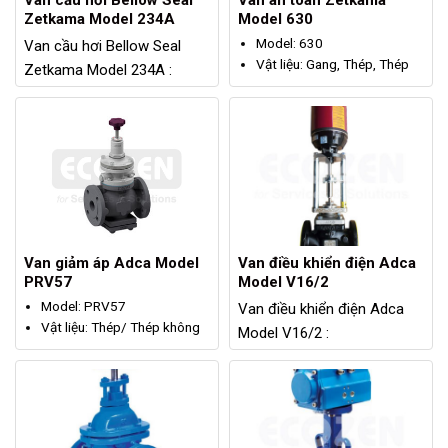
Van cầu hơi Bellow Seal
Vật liệu: Gang, Thép, Thép
Zetkama Model 234A :
đúc chống axit
Model: 234A
Kích thước: DN20 – DN400
Vật liệu: Gang xám
Kết nối: Bích
Kích thước: DN15 – DN250
Áp suất làm việc: PN16,
Kết nối: Mặt bích
PN40, PN63, PN100
Áp suất tối đa: 16bar
Nhiệt độ tối đa: 400°C
Nhiệt độ tối đa: 300°C
Van giảm áp Adca Model
Van điều khiển điện Adca
PRV57
Model V16/2
Model: PRV57
Van điều khiển điện Adca
Vật liệu: Thép/ Thép không
Model V16/2 :
gỉ
Model: V16/2
Size: DN15 - DN100
Chất liệu: Thép/ Thép
Kết nối: Bích
Carbon/ Thép không gỉ
Áp suất tối đa: PN40
Kích thước: DN15 – DN150
Nhiệt độ hoạt động tối đa:
Kết nối: Bích/ Ren (Khi có
250°C
yêu cầu)
Áp suất giảm: 0,07 – 17bar
Áp suất hoạt động tối đa: