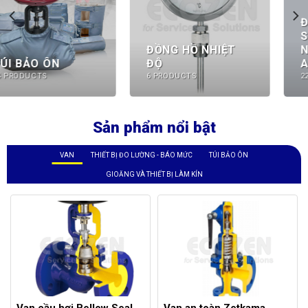
SUẤT CHÍNH HÃNG
ĐỒNG HỒ NHIỆT
NUOVA FIMA -
ĐỘ
ADCA
6 PRODUCTS
22 PRODUCTS
Sản phẩm nổi bật
VAN
THIẾT BỊ ĐO LƯỜNG - BÁO MỨC
TÚI BẢO ÔN
GIOĂNG VÀ THIẾT BỊ LÀM KÍN
Van cầu hơi Bellow Seal
Van an toàn Zetkama
Zetkama Model 234A
Model 630
Model: 630