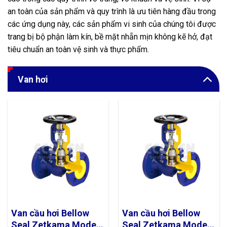
Ngành giấy và bột giấy
an toàn của sản phẩm và quy trình là ưu tiên hàng đầu trong
Dược phẩm
các ứng dụng này, các sản phẩm vi sinh của chúng tôi được
trang bị bộ phận làm kín, bề mặt nhẵn mịn không kẽ hở, đạt
Công nghiệp nhựa
tiêu chuẩn an toàn vệ sinh và thực phẩm.
Dầu khí
Van hơi
Tàu biển
Công nghiệp hóa dầu
Mỹ phẩm
Hệ thống cấp thoát nước
Năng lượng
Thức ăn chăn nuôi
Thuốc lá
Van cầu hơi Bellow
Van cầu hơi Bellow
Công nghiệp sắt thép
Seal Zetkama Model
Seal Zetkama Model