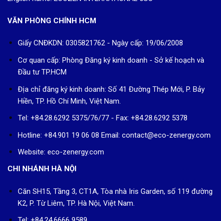
VĂN PHÒNG CHÍNH HCM
Giấy CNĐKDN: 0305821762 - Ngày cấp: 19/06/2008
Cơ quan cấp: Phòng Đăng ký kinh doanh - Sở kế hoạch và
Đầu tư TP.HCM
Địa chỉ đăng ký kinh doanh: Số 41 Đường Thép Mới, P. Bảy
Hiền, TP. Hồ Chí Minh, Việt Nam.
Tel: +84.28.6292 5375/76/77 - Fax: +84.28.6292 5378
Hotline: +84.901 19 06 08
Email: contact@eco-zenergy.com
Website: eco-zenergy.com
CHI NHÁNH HÀ NỘI
Căn SH15, Tầng 3, CT1A, Tòa nhà Iris Garden, số 119 đường
K2, P. Từ Liêm, TP. Hà Nội, Việt Nam.
Tel: +84.24.6666 9589