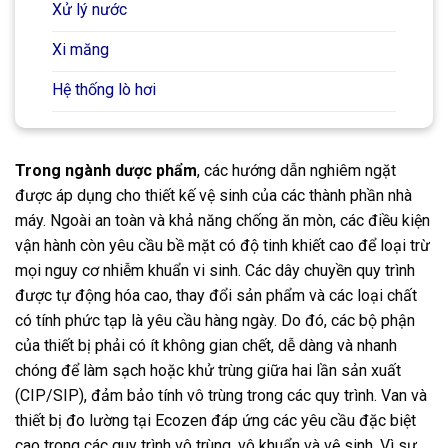
Xử lý nước
Xi măng
Hệ thống lò hơi
Xây dựng và thi công
Chế biến gỗ
Trong ngành dược phẩm
, các hướng dẫn nghiêm ngặt
được áp dụng cho thiết kế vệ sinh của các thành phần nhà
Thực phẩm (mì gói)
máy. Ngoài an toàn và khả năng chống ăn mòn, các điều kiện
vận hành còn yêu cầu bề mặt có độ tinh khiết cao để loại trừ
Công nghiệp hóa chất
mọi nguy cơ nhiễm khuẩn vi sinh. Các dây chuyền quy trình
Lốp cao su
được tự động hóa cao, thay đổi sản phẩm và các loại chất
có tính phức tạp là yêu cầu hàng ngày. Do đó, các bộ phận
Chế biến gạo
của thiết bị phải có ít không gian chết, dễ dàng và nhanh
Nhiệt điện
chóng để làm sạch hoặc khử trùng giữa hai lần sản xuất
(CIP/SIP), đảm bảo tính vô trùng trong các quy trình. Van và
Bán dẫn và linh kiện điện tử
thiết bị đo lường tại Ecozen đáp ứng các yêu cầu đặc biệt
cao trong các quy trình vô trùng, vô khuẩn và vệ sinh. Vì sự