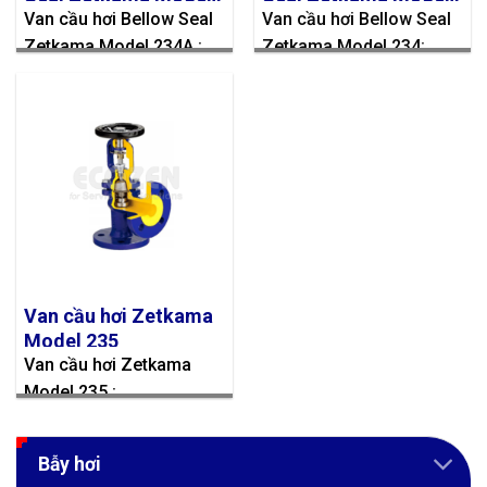
Van cầu hơi Bellow Seal
Van cầu hơi Bellow Seal
234A
234
Công nghiệp gốm sứ
Zetkama Model 234A :
Zetkama Model 234:
Đường
Mực in
Sơn
Phân bón
Thuỷ tinh
Van cầu hơi Zetkama
Model 235
Van cầu hơi Zetkama
Model 235 :
Bẫy hơi