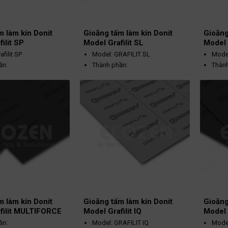
m làm kín Donit
Gioăng tấm làm kín Donit
Gioăng
ilit SP
Model Grafilit SL
Model 
filit SP
Model: GRAFILIT SL
Mode
ần:
Thành phần:
Thành
(độ t
Graphite tự nhiên (độ
Graphit tự nhiên (độ
Màu 
tinh khiết> 99%
tinh khiết> 99%
Nhiệt
graphite)
graphit)
700º
Thép không gỉ tang
Lá thép không gỉ (AISI
Áp su
Màu đen
(AISI 316; 0,1 mm
316; 0,05 mm)
hoạt động: -200 ~
Nhiệt độ hoạt động: -200 ~
700ºC
oạt động: 60 - 160 bar
Áp suất hoạt động: 60 - 140 bar
m làm kín Donit
Gioăng tấm làm kín Donit
Gioăng
filit MULTIFORCE
Model Grafilit IQ
Model 
ần:
Model: GRAFILIT IQ
Mode