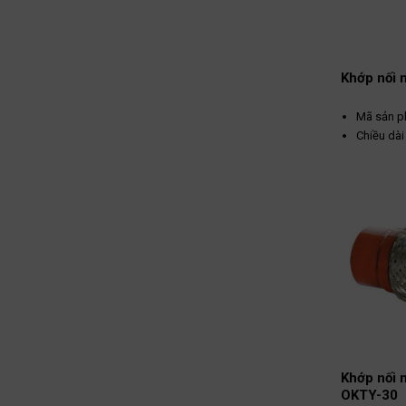
Khớp nối
Mã sản p
Chiều dà
Kết nối: 
Nhà sản 
Xuất xứ :
Khớp nối
OKTY-30