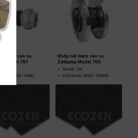
ối mềm cao su
Khớp nối mềm cao su
ma Model 701
Zetkama Model 700
l: 701
Model: 700
thước: DN20 - DN80
Kích thước: DN32 - DN600
i: nối ren
Kết nối: Mặt bích
ất tối đa: PN16
Áp suất tối đa:
 độ hoạt động: -20 ~ 100°C
DN32 - DN300: PN16
iệu: EPDM
DN 350 - DN 600:
PN10
Nhiệt độ tối đa: 100°C
Vật liệu: EPDM