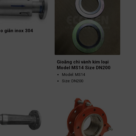
u thân
Cao su EPDM
Dễ dàng lắp đặt.
 gia
Vải Nylon, Dây
Thân làm bằng EPDM, Đầu bằng
thép
thép cacbon.
Đầu nối với mặt bích EN 1092:
u mặt
Thép Carbon
o giãn inox 304
(Mild Steel)
PN10/16 (kích thước
 làm
từ 2” đến 6”)
16 bar (PN16)
i đa
PN10 (kích thước từ 8”
đến 12”)
ộ làm
Áp suất làm việc tối đa:
90°C
Gioăng chì vành kim loại
i đa
Model MS14 Size DN200
16 bar (kích thước từ
Model: MS14
2” đến 6”)
Size: DN200
10 bar (kích thước từ
Chuẩn PN16
8” đến 12”)
Chân không làm việc tối đa 400
Chất liệu: Vành thép, Lá cuộn
mbar.
inox, vật liệu làm kín Graphite
Nhiệt độ làm việc – 10 ºC + 105
Nhiệt độ tối đa: 550ºC
ºC.
Áp suất tối đa: 400 bar
Áp suất nổ 48 bar.
Xuất xứ: Hãng DONIT -
SLOVENIA