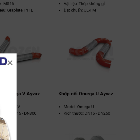
l: MS16
Vật liệu: Thép không gỉ
liệu: Graphite, PTFE
Đạt chuẩn: UL/FM
 độ tối đa: 550ºC
ất tối đa: 400bar
ối Omega V Ayvaz
Khớp nối Omega U Ayvaz
l: Omega V
Model: Omega U
thước: DN15 - DN300
Kích thước: DN15 - DN250
ối: Mặt bích, hàn, grooved
Kết nối: Mặt bích, hàn, grooved
iệu: Thép không gỉ
Vật liệu: Thép không gỉ
Đạt chuẩn: UL/FM