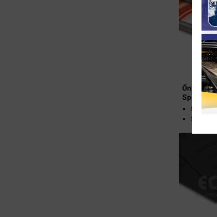
Ống mềm 
Sprinkler
Size: DN
Chất liệu
Áp suất t
Chiều dà
1000mm,
Đạt chuẩ