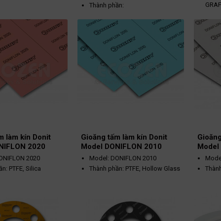
GRAF
Thành phần:
Graphite tự nhiên (độ
Thàn
tinh khiết > 99%
Graphite tự nhiên (độ
graphite)
tinh khiết > 99%
Thép không gỉ (Aisi
graphite)
316L) với độ dày
Thép không gỉ (Aisi
hoạt động: -200 ~
Màu bạc
0,05mm
316L) với độ dày
Màu 
Nhiệt độ hoạt động: -200 ~
0,15mm
oạt động: 250 bar
700ºC
Nhiệt
700º
Áp suất hoạt động: 200 bar
Áp su
m làm kín Donit
Gioăng tấm làm kín Donit
Gioăng
NIFLON 2020
Model DONIFLON 2010
Model
ONIFLON 2020
Model: DONIFLON 2010
Mode
n: PTFE, Silica
Thành phần: PTFE, Hollow Glass
Thành
Microbeads
g
Màu 
Màu xanh da trời
hoạt động: -200 ~
Áp su
Áp suất hoạt động: 60 bar
Nhiệt
oạt động: 80 bar
Nhiệt độ hoạt động: -200 ~
260º
260ºC