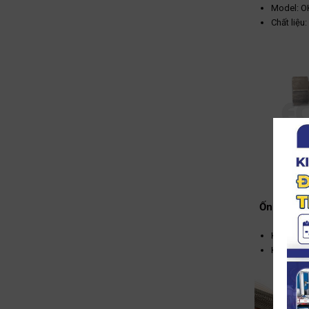
Model: O
Chất liệu:
Thép khô
Kết nối: 
Áp suất t
Nhiệt độ 
°C
Kích thư
Ống mềm i
Kích thư
Kết nối: 
Vật liệu: