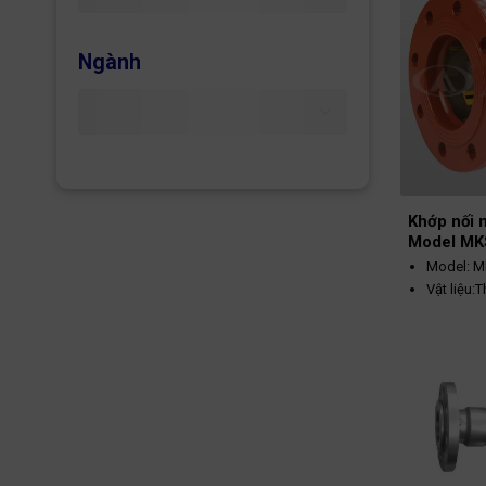
(L)
Ngành
Kết nối
Vật liệu
thân
Áp suất
làm việc
Nhiệt độ
Khớp nối 
làm việc
Model MK
Model: M
Vật liệu:
Kích thư
Kết nối: 
Áp suất t
Nhiệt độ 
°C