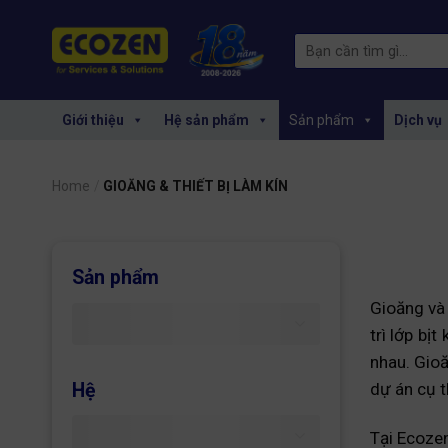
Skip
to
Search
content
for:
Giới thiệu
Hệ sản phẩm
Sản phẩm
Dịch vụ
Home
/
GIOĂNG & THIẾT BỊ LÀM KÍN
Sản phẩm
Gioăng và 
trì lớp bị
nhau. Gioă
Hệ
dự án cụ t
Tại Ecozen