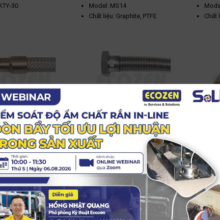
KTY-30
Model: MS14
Mode
Chất liệu: Graphite, PTFE
Chất 
ng gỉ
Nhiệt độ tối đa: 550ºC
Nhiệt
Mặt bích - Hàn
Áp suất tối đa: 400 bar
Áp su
ối đa: PN16
Dùng cho áp suất cao
hoạt động: -10 - 550
ớc: DN25 - DN300
nox có lưới
Ống mềm inox có vỏ bọc
Khớp n
không lưới
ớc: DN6 - DN200
Kích thước: DN12, DN16
Mode
mặt bích, hàn
Nhiệt độ hoạt động: -270 ~
Kích 
600ºC
 Thép không gỉ
Kết n
Vật liệu: Thép không gỉ
Vật l