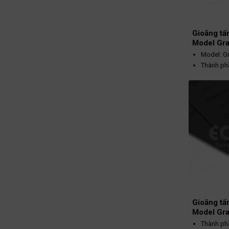
Gioăng tấ
Model Graf
Model: Gra
Thành ph
Màu đen
Nhiệt độ 
700ºC
Áp suất h
Gioăng tấ
Model Gra
Thành ph