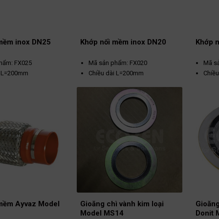
 mềm inox DN25
Khớp nối mềm inox DN20
Khớp n
hẩm: FX025
Mã sản phẩm: FX020
Mã s
i L=200mm
Chiều dài L=200mm
Chiề
Bích thép PN16
Kết nối: Bích thép PN16
Kết n
xuất: DD
Nhà sản xuất: DD
Nhà s
 Việt Nam
Xuất xứ : Việt Nam
Xuất 
 mềm Ayvaz Model
Gioăng chì vành kim loại
Gioăng
Model MS14
Donit