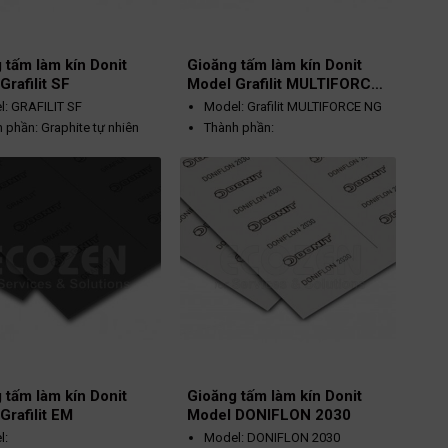
 tấm làm kín Donit
Gioăng tấm làm kín Donit
Grafilit SF
Model Grafilit MULTIFORCE
NG
l: GRAFILIT SF
Model: Grafilit MULTIFORCE NG
 phần: Graphite tự nhiên
Thành phần:
inh khiết > 99% graphite)
Graphite tự nhiên (độ
đen
tinh khiết > 99%
 độ hoạt động: -200 ~
graphite)
C
Thép không gỉ (Aisi
ất hoạt động: 30 - 100 bar
Màu đen
316L) với độ dày
Nhiệt độ hoạt động: -200 ~
0,05mm
700ºC
Áp suất hoạt động: 250 bar
 tấm làm kín Donit
Gioăng tấm làm kín Donit
Grafilit EM
Model DONIFLON 2030
l:
Model: DONIFLON 2030