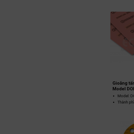
Màu đen
Nhiệt độ 
700ºC
Áp suất h
Gioăng tấ
Model DO
Model: D
Thành phầ
Màu hồn
Nhiệt độ 
260ºC
Áp suất h