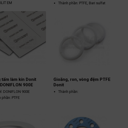
ILIT EM
Thành phần: PTFE, Bari sulfat
h phần:
Màu trắng
Nhiệt độ hoạt động: -200 ~
Graphite tự nhiên (độ
260ºC
tinh khiết > 99%
Áp suất hoạt động: 80bar
graphite)
Thép không gỉ (Aisi
đen
316L) với độ dày
 độ hoạt động: -200 ~
0,15mm
C
ất hoạt động: 80 - 180 bar
 tấm làm kín Donit
Gioăng, ron, vòng đệm PTFE
 DONIFLON 900E
Donit
l: DONIFLON 900E
Thành phần:
 phần: PTFE
PTFE
trắng
Glass: Tăng cường
ất hoạt động: 100 bar
khả năng chống ăn
 độ hoạt động: -200 ~
mòn, kháng hóa chất
C
Graphite: Hệ số ma