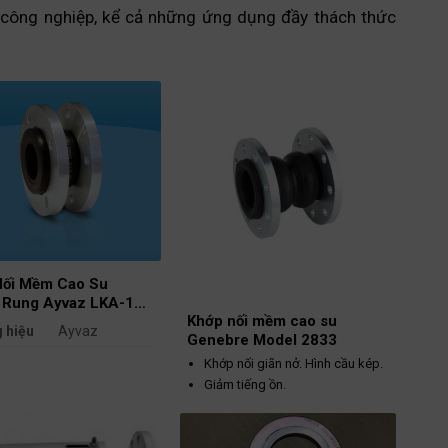
 công nghiệp, kể cả những ứng dụng đầy thách thức
Nối Mềm Cao Su
 Rung Ayvaz LKA-10
Khớp nối mềm cao su
 (PN16)
 hiệu
Ayvaz
Genebre Model 2833
LKA-10
Khớp nối giãn nở. Hình cầu kép.
Giảm tiếng ồn.
ước
DN150 (6 inch)
Hấp thụ rung động.
ài (L)
120 mm
Cho phép chuyển động dọc trục
và ngang.