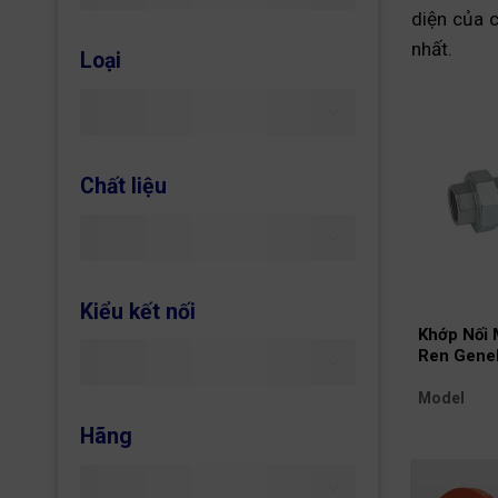
diện của 
nhất.
Loại
Chất liệu
Kiểu kết nối
Khớp Nối 
Ren Gene
PN10)
Model
Hãng
Kích
thước
Chiều dài