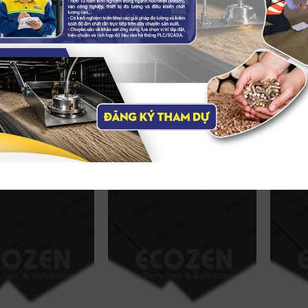
nối đầu phun
Khớp nối mềm cao su
Khớp n
 Ayvaz
Genebre Model 2831
Zetka
20, DN25
Model: 2831
Mode
: inox 304/ 316L
Thân làm bằng EPDM, kết thúc
Kích 
bằng thép cacbon
ối đa: 16bar
Kết nố
Kích thước: DN32 – DN50
i: 300mm, 700mm,
Áp su
…
Kết nối: Bích
Nhiệt
n: UL/FM
Áp suất tối đa: 16 bar
Vật l
Nhiệt độ hoạt động: -10 ~ 105°C