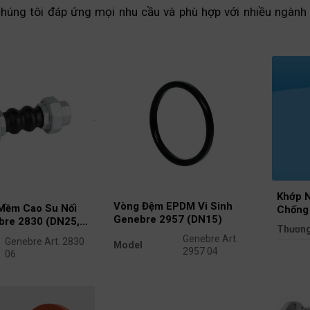
chúng tôi đáp ứng mọi nhu cầu và phù hợp với nhiều ngành
Khớp 
Vòng Đệm EPDM Vi Sinh
Mềm Cao Su Nối
Chống
Genebre 2957 (DN15)
bre 2830 (DN25,
DN150
Thương
Genebre Art.
Genebre Art. 2830
Model
Model
2957 04
06
Kích th
Kích thước
DN15 (1/2 inch)
DN25 (1 inch)
danh nghĩa
Chiều d
DIN 11851