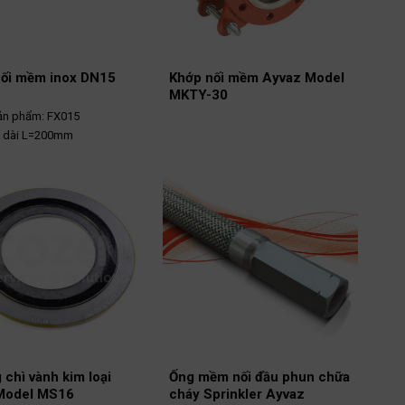
ối mềm inox DN15
Khớp nối mềm Ayvaz Model
MKTY-30
ản phẩm: FX015
u dài L=200mm
ối: Bích thép PN16
ản xuất: DD
xứ : Việt Nam
 chì vành kim loại
Ống mềm nối đầu phun chữa
 Model MS16
cháy Sprinkler Ayvaz