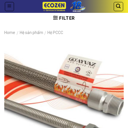
Skip
to
content
FILTER
Home
/
Hệ sản phẩm
/
Hệ PCCC