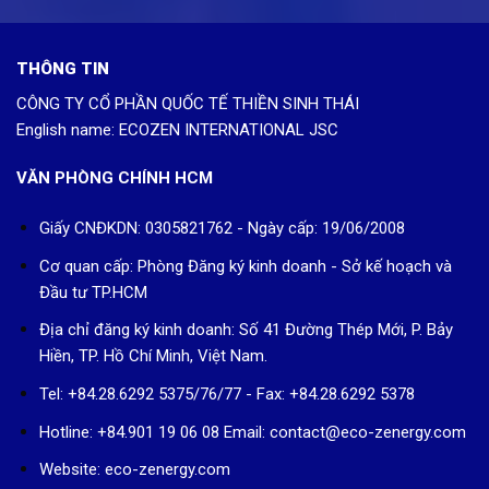
THÔNG TIN
CÔNG TY CỔ PHẦN QUỐC TẾ THIỀN SINH THÁI
English name: ECOZEN INTERNATIONAL JSC
VĂN PHÒNG CHÍNH HCM
Giấy CNĐKDN: 0305821762 - Ngày cấp: 19/06/2008
Cơ quan cấp: Phòng Đăng ký kinh doanh - Sở kế hoạch và
Đầu tư TP.HCM
Địa chỉ đăng ký kinh doanh: Số 41 Đường Thép Mới, P. Bảy
Hiền, TP. Hồ Chí Minh, Việt Nam.
Tel: +84.28.6292 5375/76/77 - Fax: +84.28.6292 5378
Hotline: +84.901 19 06 08
Email: contact@eco-zenergy.com
Website: eco-zenergy.com