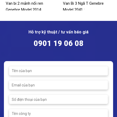
Van bi 2 mảnh nối ren
Van Bi 3 Ngã T Genebre
Genebre Model 2014:
Model 2041 :
Model: 2014
Model: 2041
Size: 1/4" - 3"
Chất liệu: Thép không gỉ
Vật liệu: Thép không gỉ
Kết nối: Ren
Hỗ trợ kỹ thuật / tư vấn báo giá
Áp suất tối đa: PN63
Áp suất tối đa: 63 bar
0901 19 06 08
Nhiệt độ hoạt động: -25 ~
Nhiệt độ hoạt động: -25 ~
180ºC
180ºC