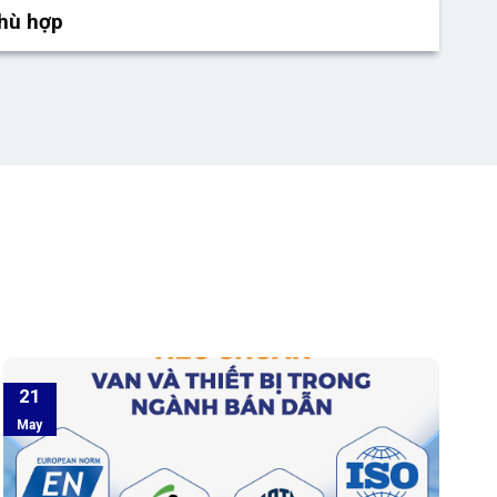
phù hợp
21
May