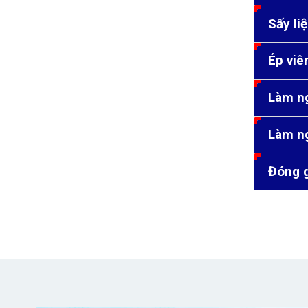
Mực in
Sấy liệ
Sơn
Ép viên
Phân bón
Làm ng
Thuỷ tinh
Làm ng
Đóng g