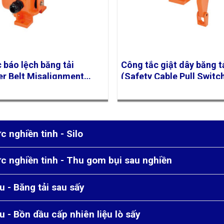
 báo lệch băng tải
Công tắc giật dây băng t
r Belt Misalignment
(Safety Cable Pull Switc
 Finetek Model SRT
Finetek Model SRS
c nghiền tinh - Silo
c nghiền tinh - Thu gom bụi sau nghiền
ệu - Băng tải sau sấy
ệu - Bồn dầu cấp nhiên liệu lò sấy