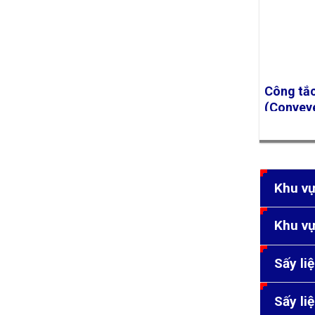
Dầu khí
Tàu biển
Công nghiệp hóa dầu
Công tắc
Mỹ phẩm
(Conveye
Hệ thống cấp thoát nước
Switch)
Năng lượng
Thức ăn chăn nuôi
Khu vự
Thuốc lá
Khu vự
Công nghiệp sắt thép
Sấy li
Công nghiệp gốm sứ
Sấy li
Đường