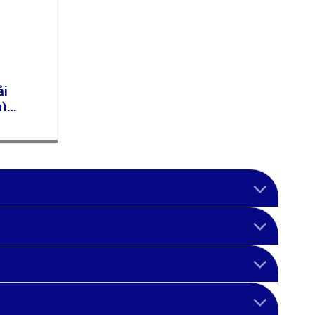
ải
h)