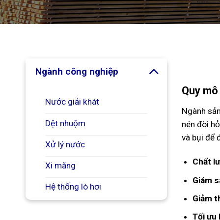
Ngành công nghiệp
Quy mô 
Nước giải khát
Ngành sản 
Dệt nhuộm
nén đòi hỏ
và bụi để 
Xử lý nước
Chất l
Xi măng
Giám sá
Hệ thống lò hơi
Giảm th
Xây dựng và thi công
Tối ưu 