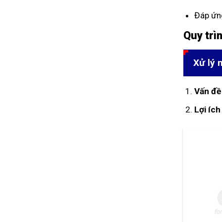
Chế biến gỗ
Đáp ứng
Thực phẩm (mì gói)
Quy trì
Công nghiệp hóa chất
Xử lý 
Lốp cao su
Vấn đề 
Chế biến gạo
Lợi ích
Nhiệt điện
Bán dẫn và linh kiện điện tử
Ngành giấy và bột giấy
Dược phẩm
Công nghiệp nhựa