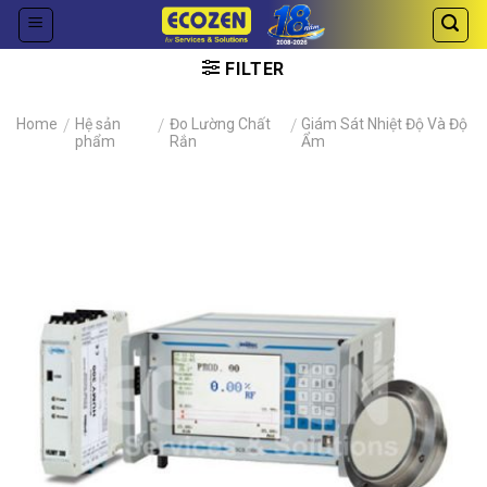
Skip
to
content
FILTER
Home
/
Hệ sản
/
Đo Lường Chất
/
Giám Sát Nhiệt Độ Và Độ
phẩm
Rắn
Ẩm