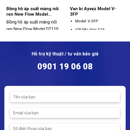
Đồng hồ áp suất màng nối
Van bi Ayvaz Model V-
ren New Flow Model
3FP
DT110
Model: V-3FP
Đồng hồ áp suất màng nối
ren New Flow Model DT110:
Vật liệu: Inox 316
Model: DT110
Kích thước: DN15 - DN100
Vật liệu: SS316
Kết nối: mặt bích
Kích thước màng: ø55, ø75,
Hỗ trợ kỹ thuật / tư vấn báo giá
Áp suất tối đa: PN40
ø95
Nhiệt độ hoạt động: -50 ~
0901 19 06 08
Kết nối: ren
210ºC
Dãi đo: 0 - 40bar
Nhiệt độ hoạt động: -40 ~
150ºC (hoặc có thể lên đến
350ºC)