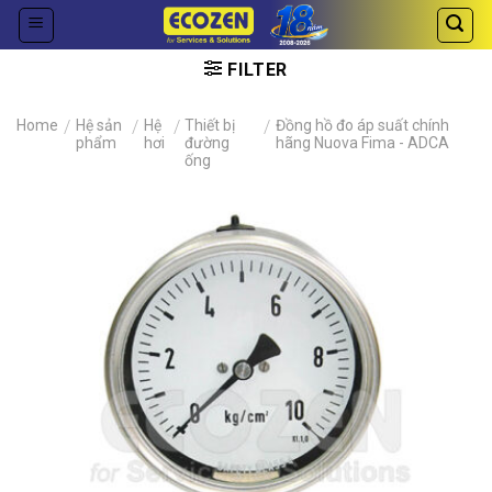
Skip
to
content
FILTER
Home
/
Hệ sản
/
Hệ
/
Thiết bị
/
Đồng hồ đo áp suất chính
phẩm
hơi
đường
hãng Nuova Fima - ADCA
ống