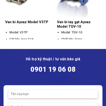
Van bi Ayvaz Model V3TP
Van bi tay gạt Ayvaz
Model TGV-10
Model: V3TP
Model: TGV-10
Vật liệu: Inox 316
Chất liệu: Gang
Kích thước: DN15 – DN100
Kích thước: DN15 - DN200
Kết nối: Ren
Kết nối: Mặt bích
Hỗ trợ kỹ thuật / tư vấn báo giá
Áp suất tối đa: PN16
Nhiệt độ hoạt động: -10 ~
0901 19 06 08
120ºC