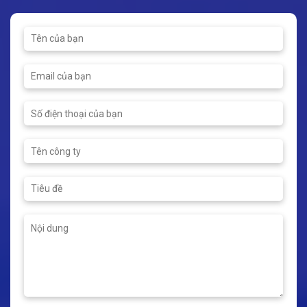
300ºC
Nhiệt độ tối đa: 120ºC