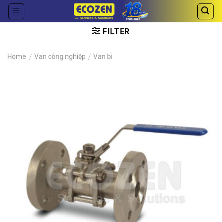
Skip
to
content
FILTER
Home
/
Van công nghiệp
/
Van bi