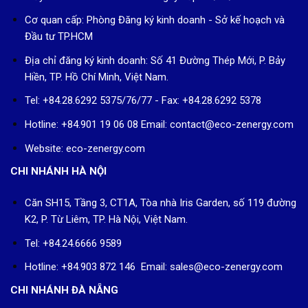
Cơ quan cấp: Phòng Đăng ký kinh doanh - Sở kế hoạch và
Đầu tư TP.HCM
Địa chỉ đăng ký kinh doanh: Số 41 Đường Thép Mới, P. Bảy
Hiền, TP. Hồ Chí Minh, Việt Nam.
Tel: +84.28.6292 5375/76/77 - Fax: +84.28.6292 5378
Hotline: +84.901 19 06 08
Email: contact@eco-zenergy.com
Website: eco-zenergy.com
CHI NHÁNH HÀ NỘI
Căn SH15, Tầng 3, CT1A, Tòa nhà Iris Garden, số 119 đường
K2, P. Từ Liêm, TP. Hà Nội, Việt Nam.
Tel: +84.24.6666 9589
Hotline: +84.903 872 146 Email: sales@eco-zenergy.com
CHI NHÁNH ĐÀ NẴNG