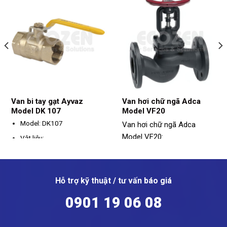
Van bi tay gạt Ayvaz
Van hơi chữ ngã Adca
Model DK 107
Model VF20
Model: DK107
Van hơi chữ ngã Adca
Model VF20:
Vật liệu:
Model: VF20
Thân: Đồng
Vật liệu: Gang
Tay gạt: Thép
Kích thước: DN15 - DN250
Hỗ trợ kỹ thuật / tư vấn báo giá
Seat: PTFE
Kết nối: Bích
Kích thước: DN15 - DN50
0901 19 06 08
Bi: Thép
Áp suất tối đa: PN16
Kết nối: Ren
Nhiệt độ hoạt động: -10 ~
Áp suất tối đa: PN16