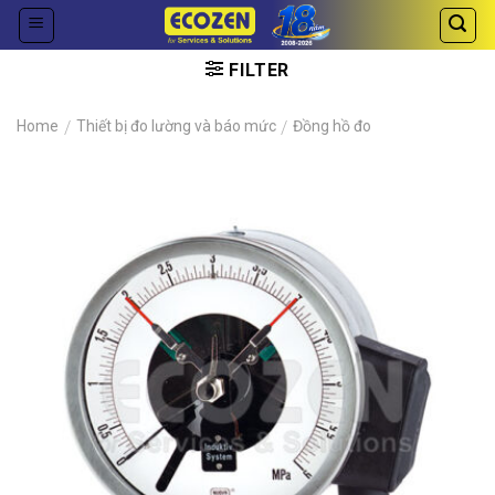
Skip
to
content
FILTER
Home
/
Thiết bị đo lường và báo mức
/
Đồng hồ đo