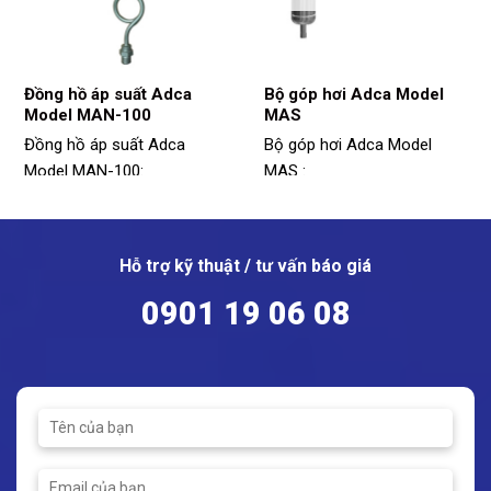
Đồng hồ áp suất Adca
Bộ góp hơi Adca Model
Model MAN-100
MAS
Đồng hồ áp suất Adca
Bộ góp hơi Adca Model
Model MAN-100:
MAS :
Model: MAN-100
Model: MAS
Kích thước: 1/2"
Vật liệu: Thép
Kết nối: Ren
Sizes: DN100 – DN300
Hỗ trợ kỹ thuật / tư vấn báo giá
Phạm vi đo: 0 ~ 40 bar
0901 19 06 08
Nhiệt độ hoạt động tối đa:
110ºC
Đồng hồ áp suất kèm ống
siphon