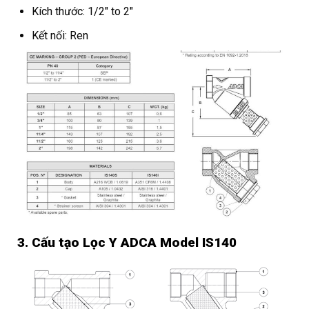
Kích thước: 1/2″ to 2″
Kết nối: Ren
3. Cấu tạo Lọc Y ADCA Model IS140