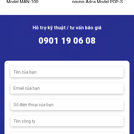
Model MAN-100:
ngưng Adca Model POP-S :
Model: MAN-100
Model: POP-S
Kích thước: 1/2"
Vật liệu: Thép
Kết nối: Ren
Kích thước: DN25, Dn40,
Hỗ trợ kỹ thuật / tư vấn báo giá
DN50, DN80 x DN50
Phạm vi đo: 0 ~ 40 bar
0901 19 06 08
Áp suất tối đa: 16bar
Nhiệt độ hoạt động tối đa:
110ºC
Nhiệt độ hoạt động: -10 ~
195ºC
Đồng hồ áp suất kèm ống
siphon