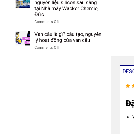
Study:
nguyên liệu silicon sau sàng
sàng
Tập
Kiểm
tại Nhà máy Wacker Chemie,
tại
đoàn
soát
Đức
nhà
Công
và
máy
Comments Off
nghiệp
hạch
DuBay
on
Than
toán
Polymer,
Case
Van cầu là gì? cấu tạo, nguyên
Shenhua
sản
Hamm,
Study:
lý hoạt động của van cầu
Ninh
lượng
Đức
Đo
Hạ,
ammonium
Comments Off
lưu
Trung
sulfate
on
lượng
Quốc
tại
Van
nguyên
SKW
cầu
liệu
Piesteritz,
là
DES
silicon
Đức
gì?
sau
cấu
sàng
tạo,
tại
nguyên
Nhà
lý
Đặ
máy
hoạt
Wacker
động
Chemie,
của
Đức
van
cầu