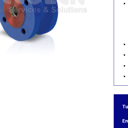
Tư
Em