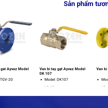
Sản phẩm tươn
y gat Ayvaz Model
Van bi tay gạt Ayvaz Model
Van bi
DK 107
 TGV-20
Model: DK107
Mod
:
Vật liệu:
Vật 
Thân: Thép GG-
Thân: Đồng
25
Tay gạt: Thép