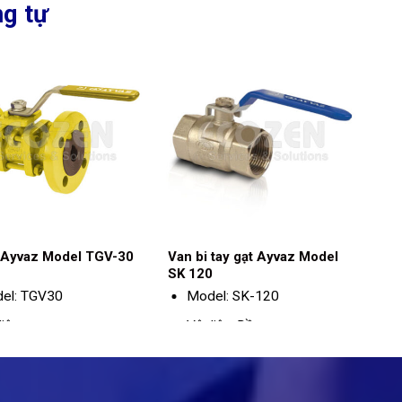
g tự
 Ayvaz Model TGV-30
Van bi tay gạt Ayvaz Model
SK 120
el: TGV30
Model: SK-120
liệu:
Vật liệu: Đồng
Kích thước: DN15 - DN50
Thân van: Gang
Kết nối: Ren
dẻo GGG 40.3