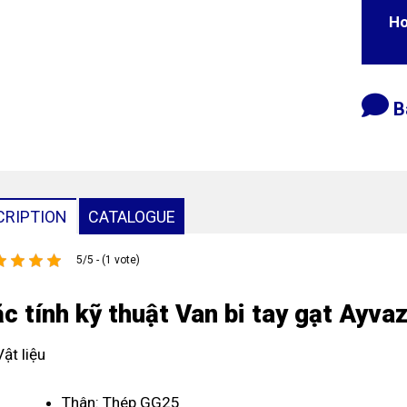
Ho
B
CRIPTION
CATALOGUE
5/5 - (1 vote)
c tính kỹ thuật Van bi tay gạt Ayv
Vật liệu
Thân: Thép GG25