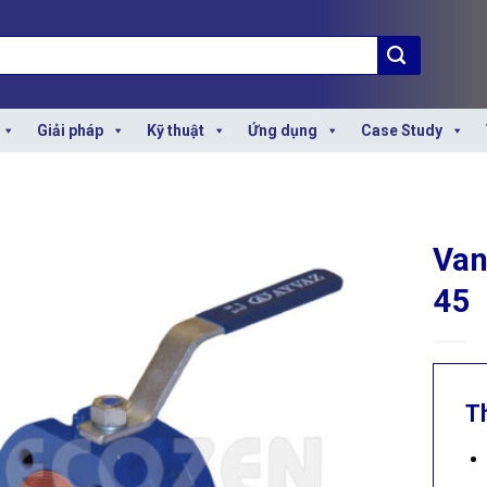
Giải pháp
Kỹ thuật
Ứng dụng
Case Study
Van
45
T