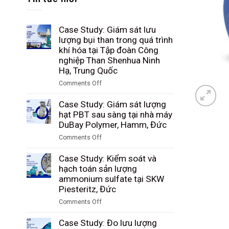
Case Study: Giám sát lưu
lượng bụi than trong quá trình
khí hóa tại Tập đoàn Công
nghiệp Than Shenhua Ninh
Hạ, Trung Quốc
Comments Off
on
Case
Case Study: Giám sát lượng
Study:
hạt PBT sau sàng tại nhà máy
Giám
DuBay Polymer, Hamm, Đức
sát
Comments Off
lưu
on
lượng
Case
Case Study: Kiểm soát và
bụi
Study:
hạch toán sản lượng
than
Giám
ammonium sulfate tại SKW
trong
sát
Piesteritz, Đức
quá
lượng
trình
Comments Off
hạt
khí
on
PBT
hóa
Case
Case Study: Đo lưu lượng
sau
tại