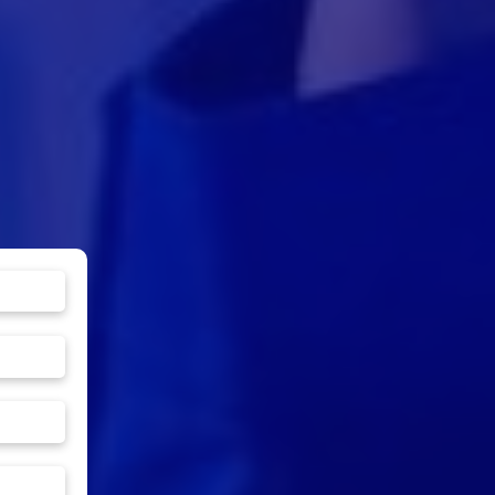
Áp suất tối đa: PN16
Bi: Thép không
h thước: DN40 -
gỉ AISI 304
Nhiệt độ tối đa: 120ºC
125
Vòng đệm:
nối: Mặt bích
PTFE
uất tối đa: 40bar
t độ tối đa: 200ºC