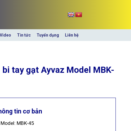
Video
Tin tức
Tuyển dụng
Liên hệ
 bi tay gạt Ayvaz Model MBK-
hông tin cơ bản
Model: MBK-45