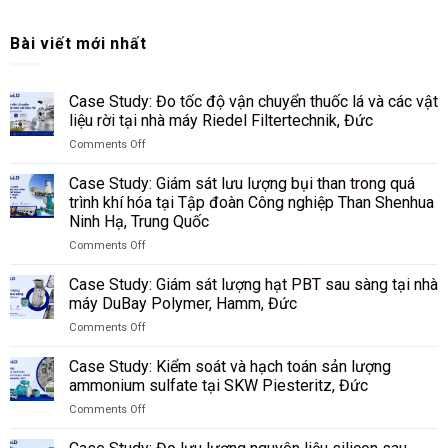
Bài viết mới nhất
Case Study: Đo tốc độ vận chuyển thuốc lá và các vật
liệu rời tại nhà máy Riedel Filtertechnik, Đức
Comments Off
on
Case
Case Study: Giám sát lưu lượng bụi than trong quá
Study:
trình khí hóa tại Tập đoàn Công nghiệp Than Shenhua
Đo
Ninh Hạ, Trung Quốc
tốc
độ
Comments Off
on
vận
Case
chuyển
Case Study: Giám sát lượng hạt PBT sau sàng tại nhà
Study:
thuốc
máy DuBay Polymer, Hamm, Đức
Giám
lá
Comments Off
sát
và
on
lưu
các
Case
lượng
Case Study: Kiểm soát và hạch toán sản lượng
vật
Study:
bụi
liệu
ammonium sulfate tại SKW Piesteritz, Đức
Giám
than
rời
Comments Off
sát
trong
tại
on
lượng
quá
nhà
Case
hạt