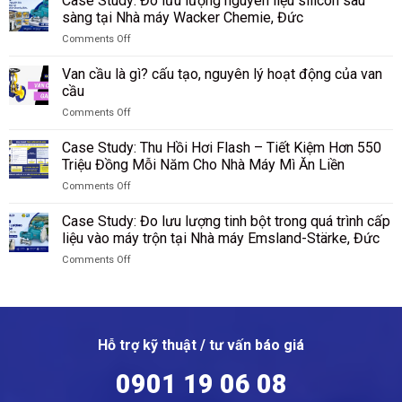
Case Study: Đo lưu lượng nguyên liệu silicon sau
trình
máy
Study:
PBT
sàng tại Nhà máy Wacker Chemie, Đức
khí
Riedel
Kiểm
sau
hóa
Filtertechnik,
Comments Off
soát
sàng
tại
Đức
on
và
tại
Tập
Case
hạch
Van cầu là gì? cấu tạo, nguyên lý hoạt động của van
nhà
đoàn
Study:
toán
cầu
máy
Công
Đo
sản
DuBay
nghiệp
Comments Off
lưu
lượng
Polymer,
Than
on
lượng
ammonium
Hamm,
Shenhua
Van
nguyên
Case Study: Thu Hồi Hơi Flash – Tiết Kiệm Hơn 550
sulfate
Đức
Ninh
cầu
liệu
Triệu Đồng Mỗi Năm Cho Nhà Máy Mì Ăn Liền
tại
Hạ,
là
silicon
SKW
Trung
Comments Off
gì?
sau
Piesteritz,
Quốc
on
cấu
sàng
Đức
Case
tạo,
Case Study: Đo lưu lượng tinh bột trong quá trình cấp
tại
Study:
nguyên
liệu vào máy trộn tại Nhà máy Emsland-Stärke, Đức
Nhà
Thu
lý
máy
Comments Off
Hồi
hoạt
Wacker
on
Hơi
động
Chemie,
Case
Flash
của
Đức
Study:
–
van
Đo
Tiết
cầu
lưu
Kiệm
Hỗ trợ kỹ thuật / tư vấn báo giá
lượng
Hơn
tinh
550
0901 19 06 08
bột
Triệu
trong
Đồng