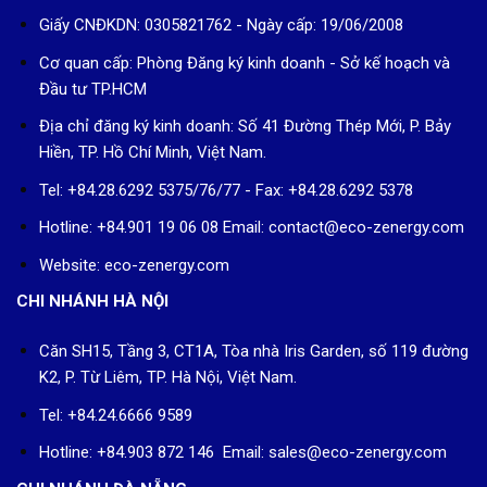
Giấy CNĐKDN: 0305821762 - Ngày cấp: 19/06/2008
Cơ quan cấp: Phòng Đăng ký kinh doanh - Sở kế hoạch và
Đầu tư TP.HCM
Địa chỉ đăng ký kinh doanh: Số 41 Đường Thép Mới, P. Bảy
Hiền, TP. Hồ Chí Minh, Việt Nam.
Tel: +84.28.6292 5375/76/77 - Fax: +84.28.6292 5378
Hotline: +84.901 19 06 08
Email: contact@eco-zenergy.com
Website: eco-zenergy.com
CHI NHÁNH HÀ NỘI
Căn SH15, Tầng 3, CT1A, Tòa nhà Iris Garden, số 119 đường
K2, P. Từ Liêm, TP. Hà Nội, Việt Nam.
Tel: +84.24.6666 9589
Hotline: +84.903 872 146 Email: sales@eco-zenergy.com