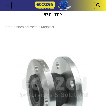
Skip
to
content
FILTER
Home
/
Khớp nối mềm
/
Khớp nối