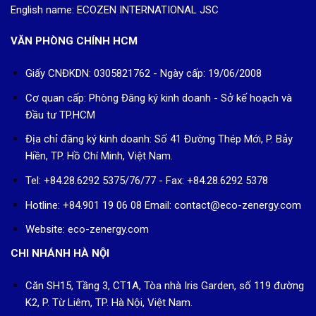
English name: ECOZEN INTERNATIONAL JSC
VĂN PHÒNG CHÍNH HCM
Giấy CNĐKDN: 0305821762 - Ngày cấp: 19/06/2008
Cơ quan cấp: Phòng Đăng ký kinh doanh - Sở kế hoạch và
Đầu tư TP.HCM
Địa chỉ đăng ký kinh doanh: Số 41 Đường Thép Mới, P. Bảy
Hiền, TP. Hồ Chí Minh, Việt Nam.
Tel: +84.28.6292 5375/76/77 - Fax: +84.28.6292 5378
Hotline: +84.901 19 06 08
Email: contact@eco-zenergy.com
Website: eco-zenergy.com
CHI NHÁNH HÀ NỘI
Căn SH15, Tầng 3, CT1A, Tòa nhà Iris Garden, số 119 đường
K2, P. Từ Liêm, TP. Hà Nội, Việt Nam.