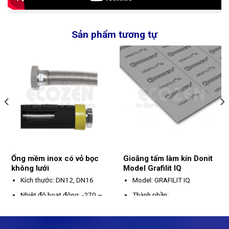
Sản phẩm tương tự
Ống mềm inox có vỏ bọc
Gioăng tấm làm kín Donit
không lưới
Model Grafilit IQ
Kích thước: DN12, DN16
Model: GRAFILIT IQ
Nhiệt độ hoạt động: -270 ~
Thành phần:
600ºC
Graphite tự nhiên
Vật liệu: Thép không gỉ
(độ tinh khiết >