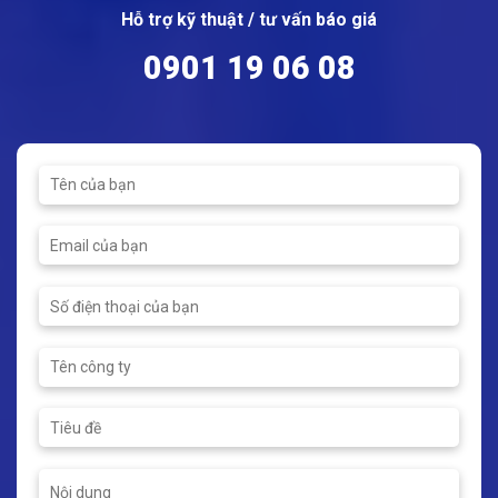
Hỗ trợ kỹ thuật / tư vấn báo giá
99% graphite)
Màu bạc
Thép không gỉ
0901 19 06 08
(Aisi 316L) với độ
Nhiệt độ hoạt động: -200 ~
dày 0,15mm
700ºC
Áp suất hoạt động: 200 bar