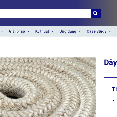
Giải pháp
Kỹ thuật
Ứng dụng
Case Study
Dây
T