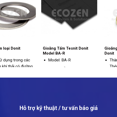
 loại Donit
Gioăng Tấm Tesnit Donit
Gioăng
Model BA-R
Donit
ử dụng trong các
Model: BA-R
Thà
 khí thải có đường
Thé
Thành phần: Sợi Aramid,
n ở nhiệt độ cao, áp
gỉ
chất độn vô cơ, chất kết
nh thường.
dính NBR, lưới thép
cacbon.
Nhiệt độ tối đa: 400ºC
Áp suất tối đa: 140bar
Hỗ trợ kỹ thuật / tư vấn báo giá
Màu đen