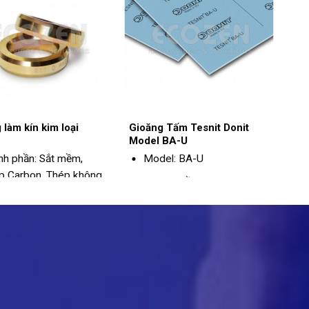
 làm kín kim loại
Gioăng Tấm Tesnit Donit
Model BA-U
nh phần: Sắt mềm,
Model: BA-U
p Carbon, Thép không
Thành phần: sợi Aramid,
chất độn vô cơ, chất kết
dính NBR
Áp suất tối đa: 100 bar
Nhiệt độ tối đa: 350ºC