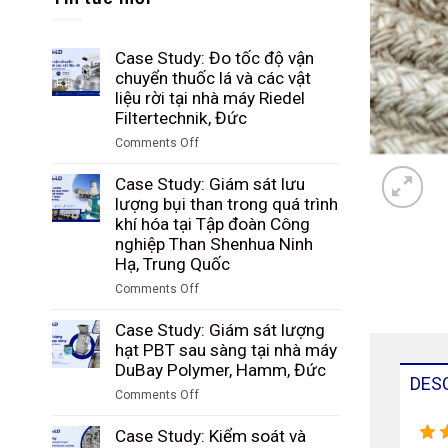
Case Study: Đo tốc độ vận
chuyển thuốc lá và các vật
liệu rời tại nhà máy Riedel
Filtertechnik, Đức
Comments Off
on
Case
Case Study: Giám sát lưu
Study:
lượng bụi than trong quá trình
Đo
khí hóa tại Tập đoàn Công
tốc
nghiệp Than Shenhua Ninh
độ
Hạ, Trung Quốc
vận
Comments Off
chuyển
on
thuốc
Case
Case Study: Giám sát lượng
lá
Study:
hạt PBT sau sàng tại nhà máy
và
Giám
DuBay Polymer, Hamm, Đức
các
DES
sát
vật
Comments Off
lưu
liệu
on
lượng
rời
Case
Case Study: Kiểm soát và
bụi
tại