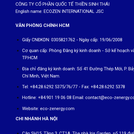
CÔNG TY CỔ PHẦN QUỐC TẾ THIỀN SINH THÁI
English name: ECOZEN INTERNATIONAL JSC
VĂN PHÒNG CHÍNH HCM
Giấy CNĐKDN: 0305821762 - Ngày cấp: 19/06/2008
Cơ quan cấp: Phòng Đăng ký kinh doanh - Sở kế hoạch v
TP.HCM
Địa chỉ đăng ký kinh doanh: Số 41 Đường Thép Mới, P. Bả
Chí Minh, Việt Nam.
Tel: +84.28.6292 5375/76/77 - Fax: +84.28.6292 5378
Hotline: +84.901 19 06 08
Email: contact@eco-zenergy.
Website: eco-zenergy.com
CHI NHÁNH HÀ NỘI
Căn SH15, Tầng 3, CT1A, Tòa nhà Iris Garden, số 119 đườ