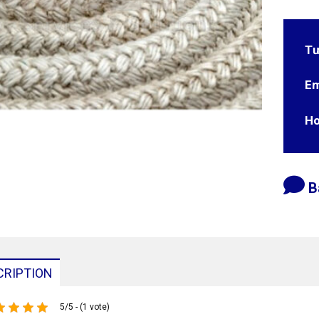
Tư
Em
Ho
B
CRIPTION
5/5 - (1 vote)