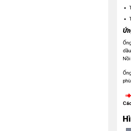
Ứn
Ống
dầu
Nồi 
Ống
phù
Các
Hì