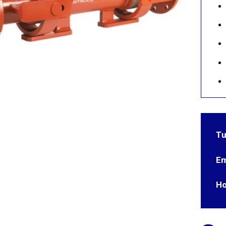
Tư
Em
Ho