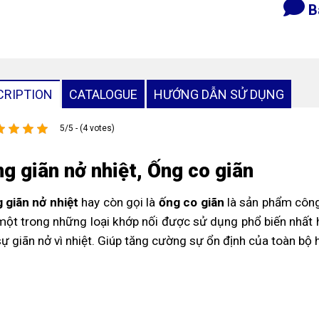
B
CRIPTION
CATALOGUE
HƯỚNG DẪN SỬ DỤNG
5/5 - (4 votes)
g giãn nở nhiệt, Ống co giãn
 giãn nở nhiệt
hay còn gọi là
ống co giãn
là sản phẩm công
một trong những loại khớp nối được sử dụng phổ biến nhất h
sự giãn nở vì nhiệt. Giúp tăng cường sự ổn định của toàn b