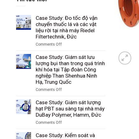
Case Study: Đo tốc độ vận
chuyển thuốc lá và các vật
liệu rời tại nhà máy Riedel
Filtertechnik, Đức
Comments Off
on
Case
Case Study: Giám sát lưu
Study:
lượng bụi than trong quá trình
Đo
khí hóa tại Tập đoàn Công
tốc
nghiệp Than Shenhua Ninh
độ
Hạ, Trung Quốc
vận
Comments Off
chuyển
on
thuốc
Case
Case Study: Giám sát lượng
lá
Study:
hạt PBT sau sàng tại nhà máy
và
Giám
DuBay Polymer, Hamm, Đức
các
sát
vật
Comments Off
lưu
liệu
on
lượng
rời
Case
Case Study: Kiểm soát và
bụi
tại