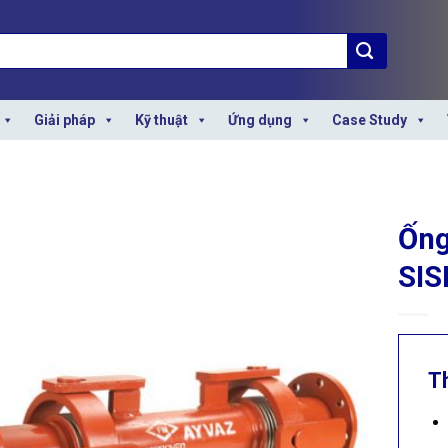
Giải pháp
Kỹ thuật
Ứng dụng
Case Study
Ống
SIS
T