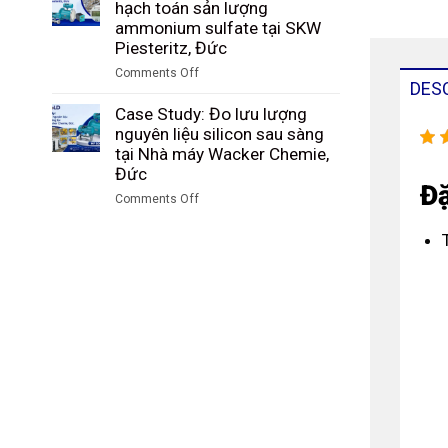
Study:
hạch toán sản lượng
than
nhà
Giám
ammonium sulfate tại SKW
trong
máy
sát
Piesteritz, Đức
quá
Riedel
lượng
trình
Comments Off
Filtertechnik,
hạt
DES
khí
on
Đức
PBT
hóa
Case
Case Study: Đo lưu lượng
sau
tại
Study:
nguyên liệu silicon sau sàng
sàng
Tập
Kiểm
tại Nhà máy Wacker Chemie,
tại
đoàn
soát
Đức
nhà
Công
Đặ
và
máy
Comments Off
nghiệp
hạch
DuBay
on
Than
toán
Polymer,
Case
Shenhua
sản
Hamm,
Study:
Ninh
lượng
Đức
Đo
Hạ,
ammonium
lưu
Trung
sulfate
lượng
Quốc
tại
nguyên
SKW
liệu
Piesteritz,
silicon
Đức
sau
sàng
tại
Nhà