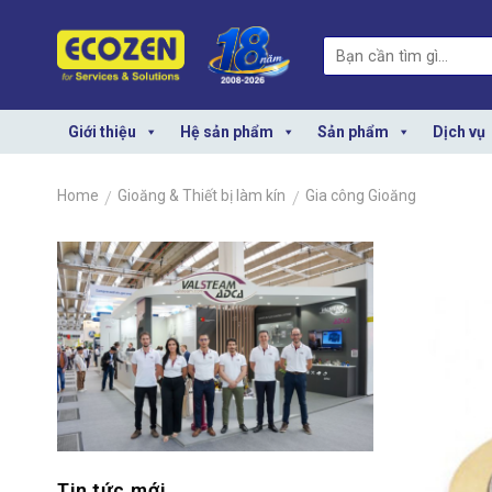
Skip
to
Search
content
for:
Giới thiệu
Hệ sản phẩm
Sản phẩm
Dịch vụ
Home
/
Gioăng & Thiết bị làm kín
/
Gia công Gioăng
Tin tức mới