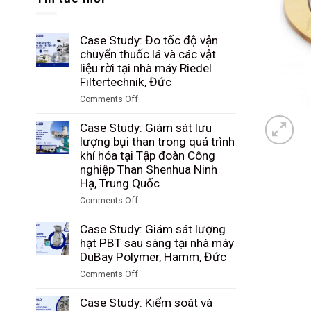
Case Study: Đo tốc độ vận
chuyển thuốc lá và các vật
liệu rời tại nhà máy Riedel
Filtertechnik, Đức
Comments Off
on
Case
Case Study: Giám sát lưu
Study:
lượng bụi than trong quá trình
Đo
khí hóa tại Tập đoàn Công
tốc
nghiệp Than Shenhua Ninh
độ
Hạ, Trung Quốc
vận
Comments Off
chuyển
on
thuốc
Case
Case Study: Giám sát lượng
lá
Study:
hạt PBT sau sàng tại nhà máy
và
Giám
DuBay Polymer, Hamm, Đức
các
sát
vật
Comments Off
lưu
liệu
on
lượng
rời
Case
Case Study: Kiểm soát và
bụi
tại