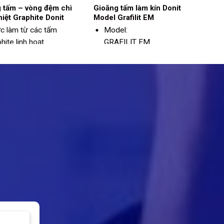
 tấm – vòng đệm chì
Gioăng tấm làm kín Donit
hiệt Graphite Donit
Model Grafilit EM
c làm từ các tấm
Model:
hite linh hoạt.
GRAFILIT EM
khả năng chống chịu
Thành phần:
với các chất các khau
Graphite tự
; độ bền tuyệt vời và
nhiên (độ tinh
 ổn định hóa học
khiết > 99%
graphite)
Màu đen
Thép không gỉ
Nhiệt độ hoạt động: -200
(Aisi 316L) với
~ 700ºC
độ dày 0,15mm
Áp suất hoạt động: 80 -
180 bar