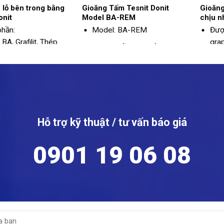
 lỗ bên trong bằng
Gioăng Tấm Tesnit Donit
Gioăng
onit
Model BA-REM
chịu n
phần:
Model: BA-REM
Đượ
BA, Grafilit, Thép
grap
Thành phần: sợi thủy tinh,
gỉ
sợi aramid, chất độn vô cơ,
Có 
chất kết dính NBR, tấm
tốt 
thép mạ kẽm
nhau
tính
Áp suất tối đa: 150 bar
Nhiệt độ tối đa: 460ºC
Hỗ trợ kỹ thuật / tư vấn báo giá
Màu xanh lá cây
0901 19 06 08