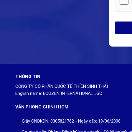
THÔNG TIN
CÔNG TY CỔ PHẦN QUỐC TẾ THIỀN SINH THÁI
English name: ECOZEN INTERNATIONAL JSC
VĂN PHÒNG CHÍNH HCM
Giấy CNĐKDN: 0305821762 - Ngày cấp: 19/06/2008
Cơ quan cấp: Phòng Đăng ký kinh doanh - Sở kế hoạch v