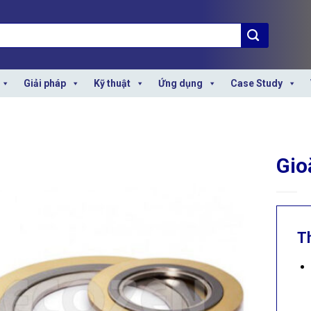
Giải pháp
Kỹ thuật
Ứng dụng
Case Study
Gio
T