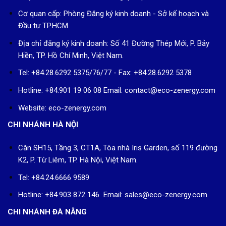
Cơ quan cấp: Phòng Đăng ký kinh doanh - Sở kế hoạch và
Đầu tư TP.HCM
Địa chỉ đăng ký kinh doanh: Số 41 Đường Thép Mới, P. Bảy
Hiền, TP. Hồ Chí Minh, Việt Nam.
Tel: +84.28.6292 5375/76/77 - Fax: +84.28.6292 5378
Hotline: +84.901 19 06 08
Email: contact@eco-zenergy.com
Website: eco-zenergy.com
CHI NHÁNH HÀ NỘI
Căn SH15, Tầng 3, CT1A, Tòa nhà Iris Garden, số 119 đường
K2, P. Từ Liêm, TP. Hà Nội, Việt Nam.
Tel: +84.24.6666 9589
Hotline: +84.903 872 146 Email: sales@eco-zenergy.com
CHI NHÁNH ĐÀ NẴNG