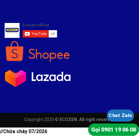
Chat Zalo
Copyright 2020 ©
ECOZEN. All right reserved
Gọi 0901 19 06 08
//Chữa cháy 07/2026