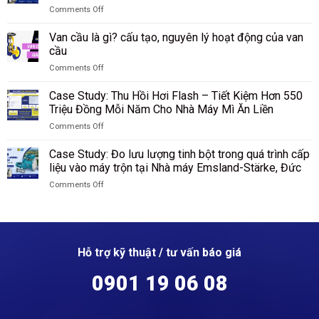
sau
hóa
Filtertechnik,
Comments Off
soát
sàng
tại
Đức
on
và
tại
Tập
Case
hạch
Van cầu là gì? cấu tạo, nguyên lý hoạt động của van
nhà
đoàn
Study:
toán
cầu
máy
Công
Đo
sản
DuBay
nghiệp
Comments Off
lưu
lượng
Polymer,
Than
on
lượng
ammonium
Hamm,
Shenhua
Van
nguyên
Case Study: Thu Hồi Hơi Flash – Tiết Kiệm Hơn 550
sulfate
Đức
Ninh
cầu
liệu
Triệu Đồng Mỗi Năm Cho Nhà Máy Mì Ăn Liền
tại
Hạ,
là
silicon
SKW
Trung
Comments Off
gì?
sau
Piesteritz,
Quốc
on
cấu
sàng
Đức
Case
tạo,
Case Study: Đo lưu lượng tinh bột trong quá trình cấp
tại
Study:
nguyên
liệu vào máy trộn tại Nhà máy Emsland-Stärke, Đức
Nhà
Thu
lý
máy
Comments Off
Hồi
hoạt
Wacker
on
Hơi
động
Chemie,
Case
Flash
của
Đức
Study:
–
van
Đo
Tiết
cầu
lưu
Kiệm
Hỗ trợ kỹ thuật / tư vấn báo giá
lượng
Hơn
tinh
550
0901 19 06 08
bột
Triệu
trong
Đồng
quá
Mỗi
trình