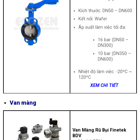
Kích thước: DN50 – DN600
Kết nối: Wafer
Áp suất làm việc tối đa:
16 bar (DN50 –
DN300)
10 bar (DN350 –
DN600)
Nhiệt độ làm việc: -20ºC ~
120ºC
XEM CHI TIẾT
Van màng
Van Màng Rũ Bụi Finetek
BDV