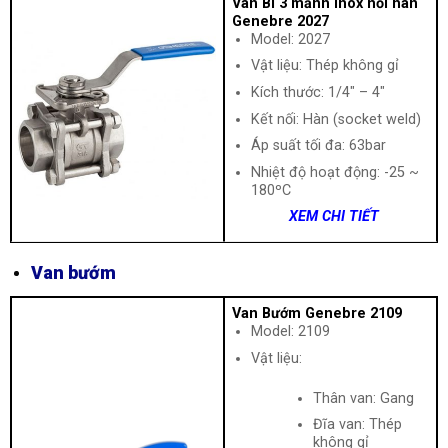
Van Bi 3 mảnh inox nối hàn
Genebre 2027
Model: 2027
Vật liệu: Thép không gỉ
Kích thước: 1/4″ – 4″
Kết nối: Hàn (socket weld)
Áp suất tối đa: 63bar
Nhiệt độ hoạt động: -25 ~
180ºC
XEM CHI TIẾT
Van bướm
Van Bướm Genebre 2109
Model: 2109
Vật liệu:
Thân van: Gang
Đĩa van: Thép
không gỉ