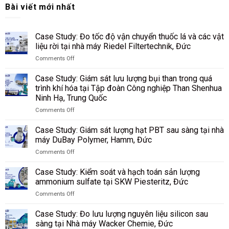
Bài viết mới nhất
Case Study: Đo tốc độ vận chuyển thuốc lá và các vật
liệu rời tại nhà máy Riedel Filtertechnik, Đức
Comments Off
on
Case
Case Study: Giám sát lưu lượng bụi than trong quá
Study:
trình khí hóa tại Tập đoàn Công nghiệp Than Shenhua
Đo
Ninh Hạ, Trung Quốc
tốc
độ
Comments Off
on
vận
Case
chuyển
Case Study: Giám sát lượng hạt PBT sau sàng tại nhà
Study:
thuốc
máy DuBay Polymer, Hamm, Đức
Giám
lá
Comments Off
sát
và
on
lưu
các
Case
lượng
Case Study: Kiểm soát và hạch toán sản lượng
vật
Study:
bụi
liệu
ammonium sulfate tại SKW Piesteritz, Đức
Giám
than
rời
Comments Off
sát
trong
tại
on
lượng
quá
nhà
Case
hạt
Case Study: Đo lưu lượng nguyên liệu silicon sau
trình
máy
Study:
PBT
sàng tại Nhà máy Wacker Chemie, Đức
khí
Riedel
Kiểm