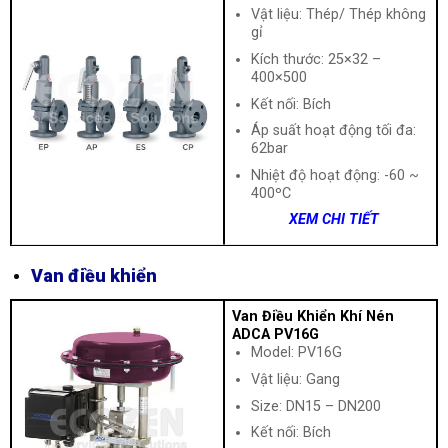
Vật liệu: Thép/ Thép không
gỉ
Kích thước: 25×32 –
400×500
Kết nối: Bích
Áp suất hoạt động tối đa:
62bar
Nhiệt độ hoạt động: -60 ~
400ºC
XEM CHI TIẾT
Van điều khiển
Van Điều Khiển Khí Nén
ADCA PV16G
Model: PV16G
Vật liệu: Gang
Size: DN15 – DN200
Kết nối: Bích