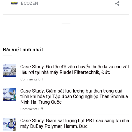
Bài viết mới nhất
Case Study: Đo tốc độ vận chuyển thuốc lá và các vật
liệu rời tại nhà máy Riedel Filtertechnik, Đức
Comments Off
on
Case
Case Study: Giám sát lưu lượng bụi than trong quá
Study:
trình khí hóa tại Tập đoàn Công nghiệp Than Shenhua
Đo
Ninh Hạ, Trung Quốc
tốc
độ
Comments Off
on
vận
Case
chuyển
Case Study: Giám sát lượng hạt PBT sau sàng tại nhà
Study:
thuốc
máy DuBay Polymer, Hamm, Đức
Giám
lá