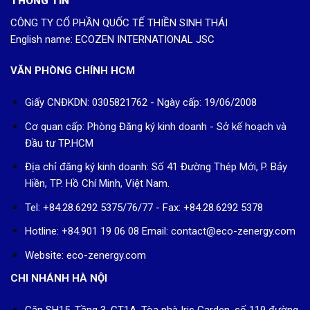
THÔNG TIN
CÔNG TY CỔ PHẦN QUỐC TẾ THIỀN SINH THÁI
English name: ECOZEN INTERNATIONAL JSC
VĂN PHÒNG CHÍNH HCM
Giấy CNĐKDN: 0305821762 - Ngày cấp: 19/06/2008
Cơ quan cấp: Phòng Đăng ký kinh doanh - Sở kế hoạch và
Đầu tư TP.HCM
Địa chỉ đăng ký kinh doanh: Số 41 Đường Thép Mới, P. Bảy
Hiền, TP. Hồ Chí Minh, Việt Nam.
Tel: +84.28.6292 5375/76/77 - Fax: +84.28.6292 5378
Hotline: +84.901 19 06 08
Email: contact@eco-zenergy.com
Website: eco-zenergy.com
CHI NHÁNH HÀ NỘI