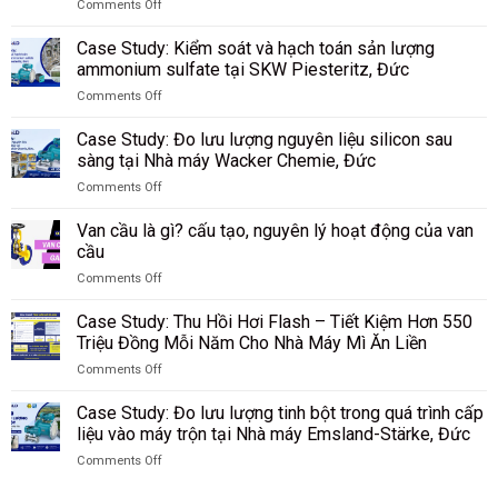
Comments Off
sát
và
on
lưu
các
Case
lượng
Case Study: Kiểm soát và hạch toán sản lượng
vật
Study:
bụi
liệu
ammonium sulfate tại SKW Piesteritz, Đức
Giám
than
rời
Comments Off
sát
trong
tại
on
lượng
quá
nhà
Case
hạt
Case Study: Đo lưu lượng nguyên liệu silicon sau
trình
máy
Study:
PBT
sàng tại Nhà máy Wacker Chemie, Đức
khí
Riedel
Kiểm
sau
hóa
Filtertechnik,
Comments Off
soát
sàng
tại
Đức
on
và
tại
Tập
Case
hạch
Van cầu là gì? cấu tạo, nguyên lý hoạt động của van
nhà
đoàn
Study:
toán
cầu
máy
Công
Đo
sản
DuBay
nghiệp
Comments Off
lưu
lượng
Polymer,
Than
on
lượng
ammonium
Hamm,
Shenhua
Van
nguyên
Case Study: Thu Hồi Hơi Flash – Tiết Kiệm Hơn 550
sulfate
Đức
Ninh
cầu
liệu
Triệu Đồng Mỗi Năm Cho Nhà Máy Mì Ăn Liền
tại
Hạ,
là
silicon
SKW
Trung
Comments Off
gì?
sau
Piesteritz,
Quốc
on
cấu
sàng
Đức
Case
tạo,
Case Study: Đo lưu lượng tinh bột trong quá trình cấp
tại
Study:
nguyên
liệu vào máy trộn tại Nhà máy Emsland-Stärke, Đức
Nhà
Thu
lý
máy
Comments Off
Hồi
hoạt
Wacker
on
Hơi
động
Chemie,
Case