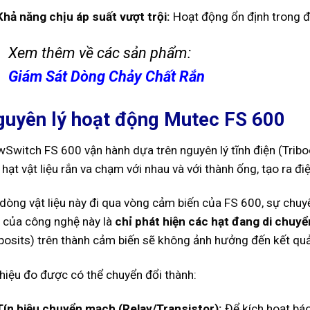
Khả năng chịu áp suất vượt trội:
Hoạt động ổn định trong đ
Xem thêm về các sản phẩm:
Giám Sát Dòng Chảy Chất Rắn
uyên lý hoạt động Mutec FS 600
wSwitch FS 600 vận hành dựa trên nguyên lý tĩnh điện (Triboe
 hạt vật liệu rắn va chạm với nhau và với thành ống, tạo ra điệ
 dòng vật liệu này đi qua vòng cảm biến của FS 600, sự chuy
t của công nghệ này là
chỉ phát hiện các hạt đang di chuyể
posits) trên thành cảm biến sẽ không ảnh hưởng đến kết quả 
 hiệu đo được có thể chuyển đổi thành:
Tín hiệu chuyển mạch (Relay/Transistor):
Để kích hoạt báo