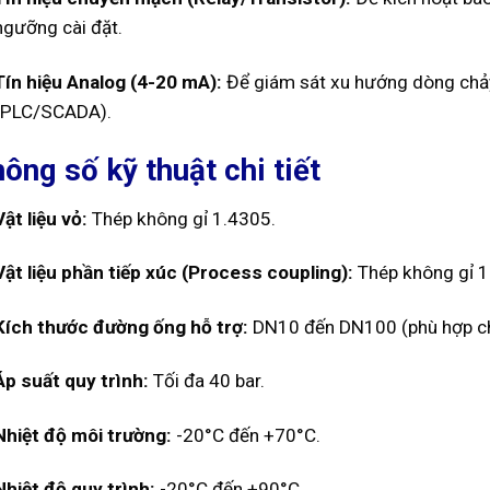
ngưỡng cài đặt.
Tín hiệu Analog (4-20 mA):
Để giám sát xu hướng dòng chảy 
(PLC/SCADA).
ông số kỹ thuật chi tiết
Vật liệu vỏ:
Thép không gỉ 1.4305.
Vật liệu phần tiếp xúc (Process coupling):
Thép không gỉ 1
Kích thước đường ống hỗ trợ:
DN10 đến DN100 (phù hợp ch
Áp suất quy trình:
Tối đa 40 bar.
Nhiệt độ môi trường:
-20°C đến +70°C.
Nhiệt độ quy trình:
-20°C đến +90°C.