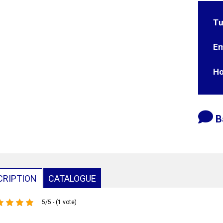
Tư
Em
Ho
B
CRIPTION
CATALOGUE
5/5 - (1 vote)