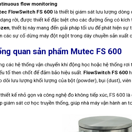
tinuous flow monitoring
ec FlowSwitch FS 600
là thiết bị giám sát lưu lượng dòng
 dạng rời, được thiết kế đặc biệt cho các đường ống có kích
ozen
, thiết bị này mang đến giải pháp tối ưu để phát hiện sự 
n các sự cố dừng máy đột ngột trong dây chuyền sản xuất 
ổng quan sản phẩm Mutec FS 600
ng các hệ thống vận chuyển khí động học hoặc hệ thống rơi tự
yếu tố then chốt để đảm bảo hiệu suất.
FlowSwitch FS 600
h
o dõi lưu lượng khối lượng của bột (powder), bụi (dust), viên 
 thiết kế nhỏ gọn và công nghệ đo không tiếp xúc, FS 600 là
p giám sát cơ học truyền thống, giúp nhà máy vận hành an toà