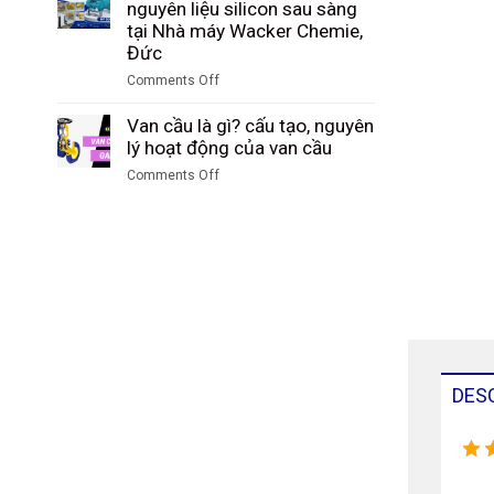
Study:
nguyên liệu silicon sau sàng
sàng
Tập
Kiểm
tại Nhà máy Wacker Chemie,
tại
đoàn
soát
Đức
nhà
Công
và
máy
Comments Off
nghiệp
hạch
DuBay
on
Than
toán
Polymer,
Case
Van cầu là gì? cấu tạo, nguyên
Shenhua
sản
Hamm,
Study:
lý hoạt động của van cầu
Ninh
lượng
Đức
Đo
Hạ,
ammonium
Comments Off
lưu
Trung
sulfate
on
lượng
Quốc
tại
Van
nguyên
SKW
cầu
liệu
Piesteritz,
là
silicon
Đức
gì?
sau
cấu
sàng
tạo,
tại
nguyên
Nhà
lý
máy
hoạt
DES
Wacker
động
Chemie,
của
Đức
van
cầu