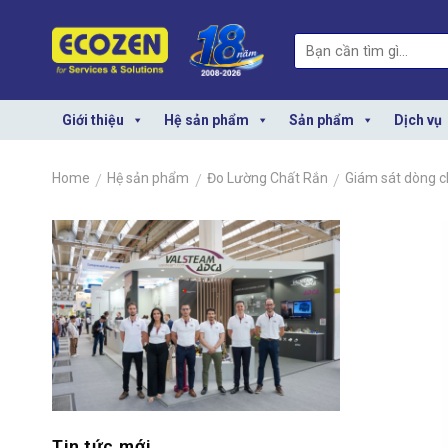
Skip
to
Search
content
for:
Giới thiệu
Hệ sản phẩm
Sản phẩm
Dịch vụ
Home
/
Hệ sản phẩm
/
Đo Lường Chất Rắn
/
Giám sát dòng c
Tin tức mới