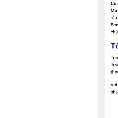
Con
Mut
rắn
Ec
chặ
T
Tro
là 
the
Với
phá