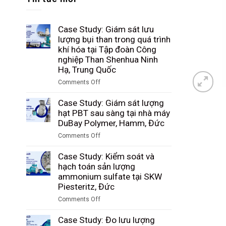
Case Study: Giám sát lưu
lượng bụi than trong quá trình
khí hóa tại Tập đoàn Công
nghiệp Than Shenhua Ninh
Hạ, Trung Quốc
Comments Off
on
Case
Case Study: Giám sát lượng
Study:
hạt PBT sau sàng tại nhà máy
Giám
DuBay Polymer, Hamm, Đức
sát
Comments Off
lưu
on
lượng
Case
Case Study: Kiểm soát và
bụi
Study:
hạch toán sản lượng
than
Giám
ammonium sulfate tại SKW
trong
sát
Piesteritz, Đức
quá
lượng
trình
Comments Off
hạt
khí
on
PBT
hóa
Case
Case Study: Đo lưu lượng
sau
tại