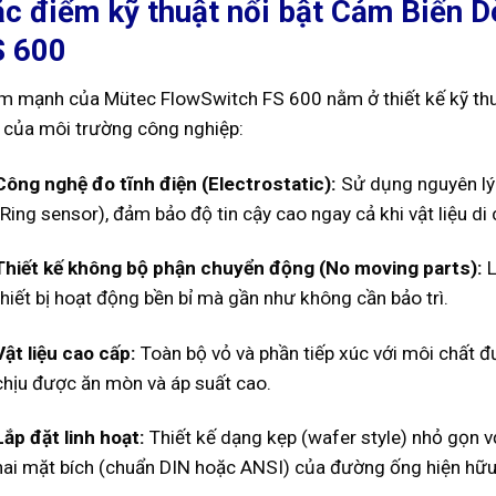
c điểm kỹ thuật nổi bật Cảm Biến 
S 600
m mạnh của Mütec FlowSwitch FS 600 nằm ở thiết kế kỹ thuật
 của môi trường công nghiệp:
Công nghệ đo tĩnh điện (Electrostatic):
Sử dụng nguyên lý 
(Ring sensor), đảm bảo độ tin cậy cao ngay cả khi vật liệu di
Thiết kế không bộ phận chuyển động (No moving parts):
L
thiết bị hoạt động bền bỉ mà gần như không cần bảo trì.
Vật liệu cao cấp:
Toàn bộ vỏ và phần tiếp xúc với môi chất đư
chịu được ăn mòn và áp suất cao.
Lắp đặt linh hoạt:
Thiết kế dạng kẹp (wafer style) nhỏ gọn v
hai mặt bích (chuẩn DIN hoặc ANSI) của đường ống hiện hữu