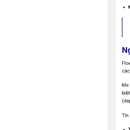
Ng
Flo
các
Khi
biệ
(de
Tín