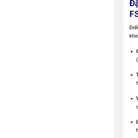
Đặ
F
Điể
khe