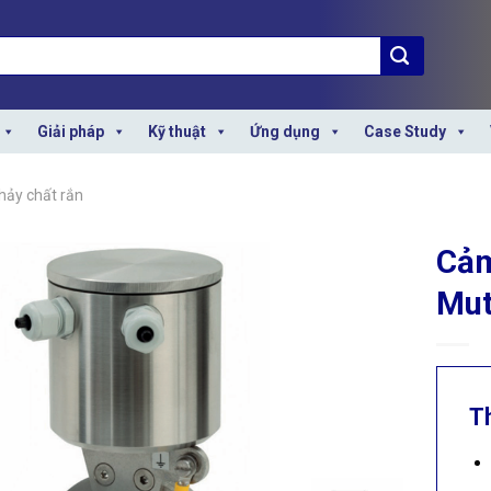
Giải pháp
Kỹ thuật
Ứng dụng
Case Study
hảy chất rắn
Cảm
Mut
T