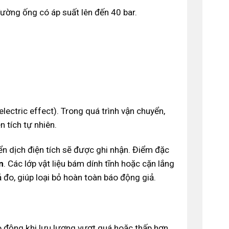
ường ống có áp suất lên đến 40 bar.
lectric effect). Trong quá trình vận chuyển,
n tích tự nhiên.
ển dịch điện tích sẽ được ghi nhận. Điểm đặc
n
. Các lớp vật liệu bám dính tĩnh hoặc cặn lắng
đo, giúp loại bỏ hoàn toàn báo động giả.
 động khi lưu lượng vượt quá hoặc thấp hơn