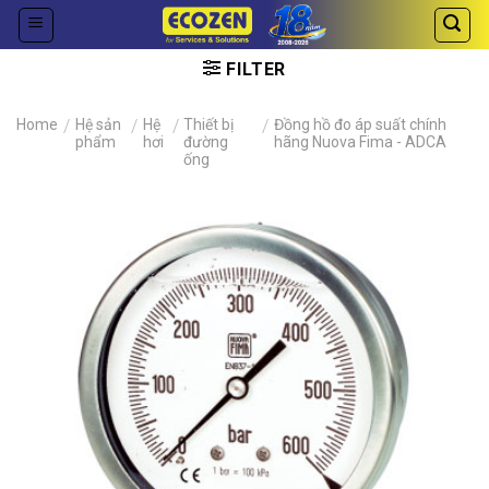
Skip
to
content
FILTER
Home
/
Hệ sản
/
Hệ
/
Thiết bị
/
Đồng hồ đo áp suất chính
phẩm
hơi
đường
hãng Nuova Fima - ADCA
ống