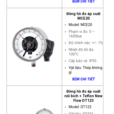
XEM CHI TIẾT
Đồng hồ đo áp suất
MCE20
Model: MCE20
Phạm vi đo: 0 –
1600bar
Độ chính xác: +/- 1%
Nhiệt độ tối đa:
100°C
Cấp bảo vệ: IP55
Vật liệu: Thép không
gỉ
XEM CHI TIẾT
Đồng hồ đo áp suất
nối bích + Teflon New
Flow DT123
Model: DT123
Vật liệu: SS316