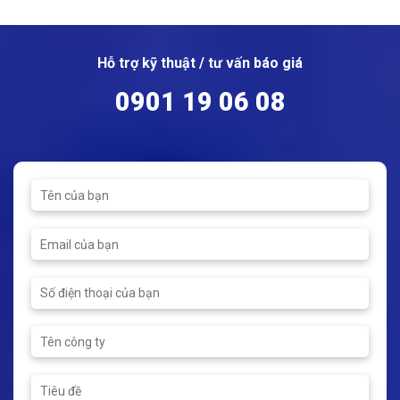
DN1600
Kết nối: Ren
Kết nối: Wafer / Bích
Áp suất: PN10/ PN6
Hỗ trợ kỹ thuật / tư vấn báo giá
0901 19 06 08