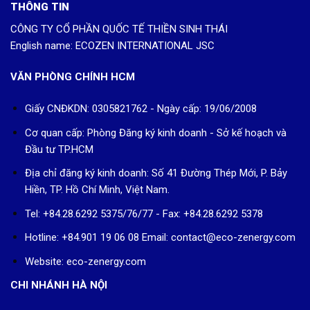
THÔNG TIN
CÔNG TY CỔ PHẦN QUỐC TẾ THIỀN SINH THÁI
English name: ECOZEN INTERNATIONAL JSC
VĂN PHÒNG CHÍNH HCM
Giấy CNĐKDN: 0305821762 - Ngày cấp: 19/06/2008
Cơ quan cấp: Phòng Đăng ký kinh doanh - Sở kế hoạch và
Đầu tư TP.HCM
Địa chỉ đăng ký kinh doanh: Số 41 Đường Thép Mới, P. Bảy
Hiền, TP. Hồ Chí Minh, Việt Nam.
Tel: +84.28.6292 5375/76/77 - Fax: +84.28.6292 5378
Hotline: +84.901 19 06 08
Email: contact@eco-zenergy.com
Website: eco-zenergy.com
CHI NHÁNH HÀ NỘI