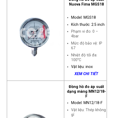
Nuova Fima MGS18
Model: MGS18
Kích thước: 2.5 inch
Phạm vi đo: 0 –
4bar
Mức độ bảo vệ: IP
67
Nhiệt độ tối đa:
100°C
Vật liệu: inox
XEM CHI TIẾT
Đồng hồ đo áp suất
dạng màng MN12/18-
F
Model: MN12/18-F
Vật liệu: Thép không
gỉ