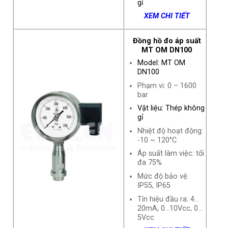
gỉ
XEM CHI TIẾT
Đồng hồ đo áp suất
MT OM DN100
Model: MT OM
DN100
Phạm vi: 0 – 1600
bar
Vật liệu: Thép không
gỉ
Nhiệt độ hoạt động:
-10 ~ 120°C
Áp suất làm việc: tối
đa 75%
Mức độ bảo vệ:
IP55, IP65
Tín hiệu đầu ra: 4…
20mA, 0…10Vcc, 0…
5Vcc