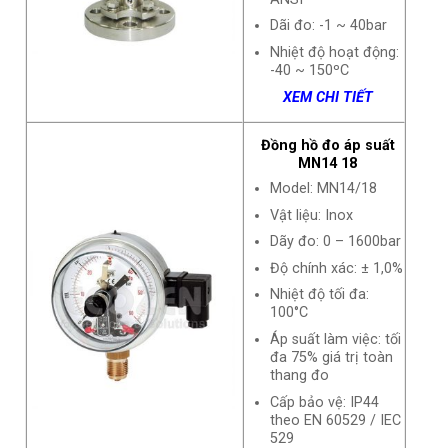
Dãi đo: -1 ~ 40bar
Nhiệt độ hoạt động:
-40 ~ 150ºC
XEM CHI TIẾT
Đồng hồ đo áp suất
MN14 18
Model: MN14/18
Vật liệu: Inox
Dãy đo: 0 – 1600bar
Độ chính xác: ± 1,0%
Nhiệt độ tối đa:
100°C
Áp suất làm việc: tối
đa 75% giá trị toàn
thang đo
Cấp bảo vệ: IP44
theo EN 60529 / IEC
529