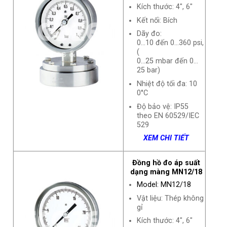
Kích thước: 4″, 6″
Kết nối: Bích
Dãy đo:
0…10 đến 0…360 psi,
(
0…25 mbar đến 0…
25 bar)
Nhiệt độ tối đa: 10
0°C
Độ bảo vệ: IP55
theo EN 60529/IEC
529
XEM CHI TIẾT
Đồng hồ đo áp suất
dạng màng MN12/18
Model: MN12/18
Vật liệu: Thép không
gỉ
Kích thước: 4″, 6″