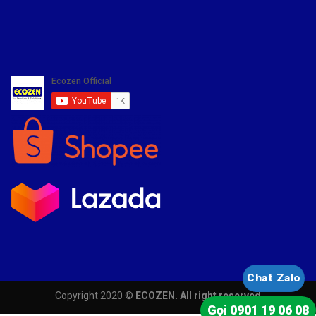
Chat Zalo
Copyright 2020 ©
ECOZEN. All right reserved
Gọi 0901 19 06 08