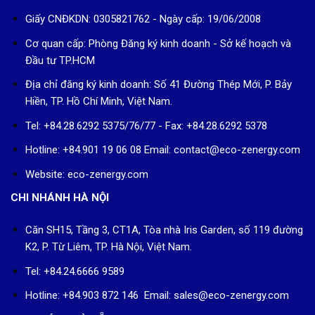
Giấy CNĐKDN: 0305821762 - Ngày cấp: 19/06/2008
Cơ quan cấp: Phòng Đăng ký kinh doanh - Sở kế hoạch và
Đầu tư TP.HCM
Địa chỉ đăng ký kinh doanh: Số 41 Đường Thép Mới, P. Bảy
Hiền, TP. Hồ Chí Minh, Việt Nam.
Tel: +84.28.6292 5375/76/77 - Fax: +84.28.6292 5378
Hotline: +84.901 19 06 08
Email: contact@eco-zenergy.com
Website: eco-zenergy.com
CHI NHÁNH HÀ NỘI
Căn SH15, Tầng 3, CT1A, Tòa nhà Iris Garden, số 119 đường
K2, P. Từ Liêm, TP. Hà Nội, Việt Nam.
Tel: +84.24.6666 9589
Hotline: +84.903 872 146 Email: sales@eco-zenergy.com