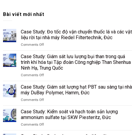
Bài viết mới nhất
Case Study: Đo tốc độ vận chuyển thuốc lá và các vật
liệu rời tại nhà máy Riedel Filtertechnik, Đức
Comments Off
on
Case
Case Study: Giám sát lưu lượng bụi than trong quá
Study:
trình khí hóa tại Tập đoàn Công nghiệp Than Shenhua
Đo
Ninh Hạ, Trung Quốc
tốc
độ
Comments Off
on
vận
Case
chuyển
Case Study: Giám sát lượng hạt PBT sau sàng tại nhà
Study:
thuốc
máy DuBay Polymer, Hamm, Đức
Giám
lá
Comments Off
sát
và
on
lưu
các
Case
lượng
Case Study: Kiểm soát và hạch toán sản lượng
vật
Study:
bụi
liệu
ammonium sulfate tại SKW Piesteritz, Đức
Giám
than
rời
Comments Off
sát
trong
tại
on
lượng
quá
nhà
Case