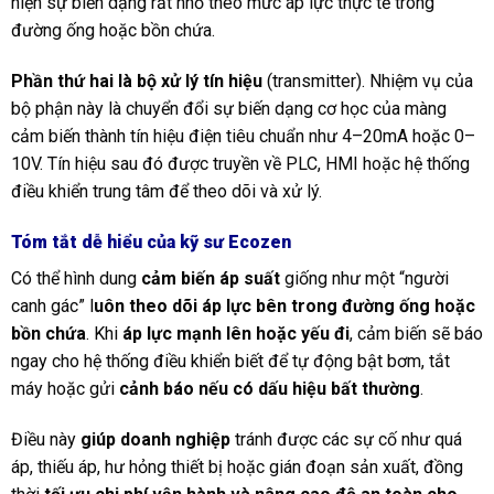
hiện sự biến dạng rất nhỏ theo mức áp lực thực tế trong
đường ống hoặc bồn chứa.
Phần thứ hai là bộ xử lý tín hiệu
(transmitter). Nhiệm vụ của
bộ phận này là chuyển đổi sự biến dạng cơ học của màng
cảm biến thành tín hiệu điện tiêu chuẩn như 4–20mA hoặc 0–
10V. Tín hiệu sau đó được truyền về PLC, HMI hoặc hệ thống
điều khiển trung tâm để theo dõi và xử lý.
Tóm tắt dễ hiểu của kỹ sư Ecozen
Có thể hình dung
cảm biến áp suất
giống như một “người
canh gác” l
uôn theo dõi áp lực bên trong đường ống hoặc
bồn chứa
. Khi
áp lực mạnh lên hoặc yếu đi
, cảm biến sẽ báo
ngay cho hệ thống điều khiển biết để tự động bật bơm, tắt
máy hoặc gửi
cảnh báo nếu có dấu hiệu bất thường
.
Điều này
giúp doanh nghiệp
tránh được các sự cố như quá
áp, thiếu áp, hư hỏng thiết bị hoặc gián đoạn sản xuất, đồng