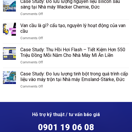
hạt
Case Study: Đo lưu lượng nguyên liệu silicon sau
trình
máy
Study:
PBT
sàng tại Nhà máy Wacker Chemie, Đức
khí
Riedel
Kiểm
sau
hóa
Filtertechnik,
Comments Off
soát
sàng
tại
Đức
on
và
tại
Tập
Case
hạch
Van cầu là gì? cấu tạo, nguyên lý hoạt động của van
nhà
đoàn
Study:
toán
cầu
máy
Công
Đo
sản
DuBay
nghiệp
Comments Off
lưu
lượng
Polymer,
Than
on
lượng
ammonium
Hamm,
Shenhua
Van
nguyên
Case Study: Thu Hồi Hơi Flash – Tiết Kiệm Hơn 550
sulfate
Đức
Ninh
cầu
liệu
Triệu Đồng Mỗi Năm Cho Nhà Máy Mì Ăn Liền
tại
Hạ,
là
silicon
SKW
Trung
Comments Off
gì?
sau
Piesteritz,
Quốc
on
cấu
sàng
Đức
Case
tạo,
Case Study: Đo lưu lượng tinh bột trong quá trình cấp
tại
Study:
nguyên
liệu vào máy trộn tại Nhà máy Emsland-Stärke, Đức
Nhà
Thu
lý
máy
Comments Off
Hồi
hoạt
Wacker
on
Hơi
động
Chemie,
Case
Flash
của
Đức
Study:
–
van
Đo
Tiết
cầu
lưu
Kiệm
Hỗ trợ kỹ thuật / tư vấn báo giá
lượng
Hơn
tinh
550
0901 19 06 08
bột
Triệu
trong