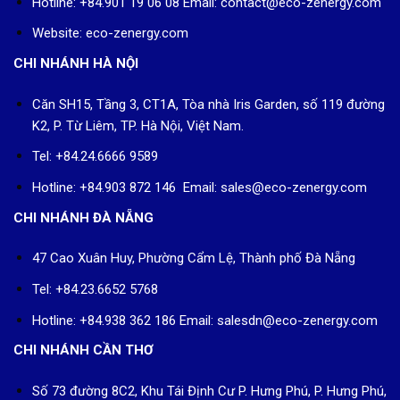
Hotline: +84.901 19 06 08
Email: contact@eco-zenergy.com
Website: eco-zenergy.com
CHI NHÁNH HÀ NỘI
Căn SH15, Tầng 3, CT1A, Tòa nhà Iris Garden, số 119 đường
K2, P. Từ Liêm, TP. Hà Nội, Việt Nam.
Tel: +84.24.6666 9589
Hotline: +84.903 872 146 Email: sales@eco-zenergy.com
CHI NHÁNH ĐÀ NẴNG
47 Cao Xuân Huy, Phường Cẩm Lệ, Thành phố Đà Nẵng
Tel: +84.23.6652 5768
Hotline: +84.938 362 186 Email: salesdn@eco-zenergy.com
CHI NHÁNH CẦN THƠ
Số 73 đường 8C2, Khu Tái Định Cư P. Hưng Phú, P. Hưng Phú,