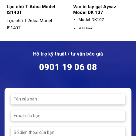
Lọc chữ T Adca Model
Van bi tay gạt Ayvaz
IS140T
Model DK 107
Model: DK107
Lọc chữ T Adca Model
IS140T :
Vật liệu:
Model: IS140T
Thân: Đồng
Vật liệu: Thép, Inox
Tay gạt: Thép
Kích thước: DN15 – DN100
Hỗ trợ kỹ thuật / tư vấn báo giá
Seat: PTFE
Kết nối: Mặt bích
Kích thước: DN15 - DN50
0901 19 06 08
Bi: Thép
Kết nối: Ren
Áp suất tối đa: PN16
Nhiệt độ tối đa: 120ºC