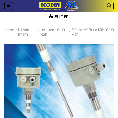
Skip
to
content
FILTER
Home
/
Hệ sản
/
Đo Lường Chất
/
Báo Mức Và Đo Mức Chất
phẩm
Rắn
Rắn