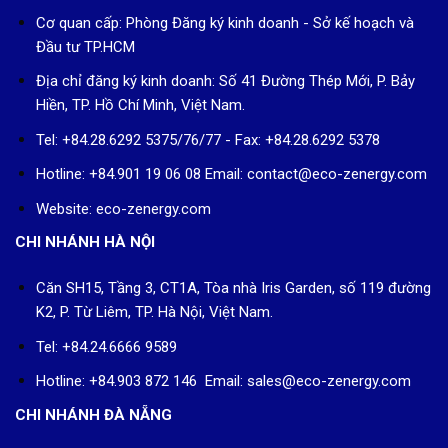
Cơ quan cấp: Phòng Đăng ký kinh doanh - Sở kế hoạch và
Đầu tư TP.HCM
Địa chỉ đăng ký kinh doanh: Số 41 Đường Thép Mới, P. Bảy
Hiền, TP. Hồ Chí Minh, Việt Nam.
Tel: +84.28.6292 5375/76/77 - Fax: +84.28.6292 5378
Hotline: +84.901 19 06 08
Email: contact@eco-zenergy.com
Website: eco-zenergy.com
CHI NHÁNH HÀ NỘI
Căn SH15, Tầng 3, CT1A, Tòa nhà Iris Garden, số 119 đường
K2, P. Từ Liêm, TP. Hà Nội, Việt Nam.
Tel: +84.24.6666 9589
Hotline: +84.903 872 146 Email: sales@eco-zenergy.com
CHI NHÁNH ĐÀ NẴNG