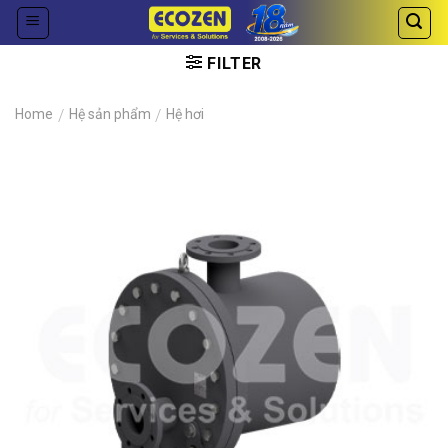
Skip
to
content
FILTER
Home
/
Hệ sản phẩm
/
Hệ hơi