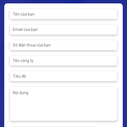
150ºC