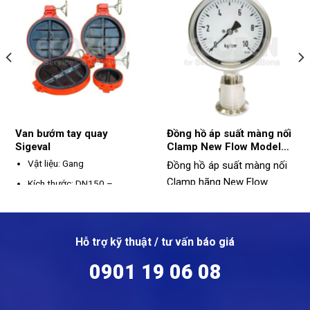
Van bướm tay quay
Đồng hồ áp suất màng nối
Sigeval
Clamp New Flow Model
DT106
Vật liệu: Gang
Đồng hồ áp suất màng nối
Clamp hãng New Flow
Kích thước: DN150 –
DN1600
Model DT106:
Model: DT106
Kết nối: Wafer / Bích
Size: 1", 1½", 2"
Áp suất: PN10/ PN6
Vật liệu: Inox
Hỗ trợ kỹ thuật / tư vấn báo giá
Kết nối: Clamp
0901 19 06 08
Dãi đo: -1 ~ 40bar
Nhiệt độ hoạt động: -40 ~