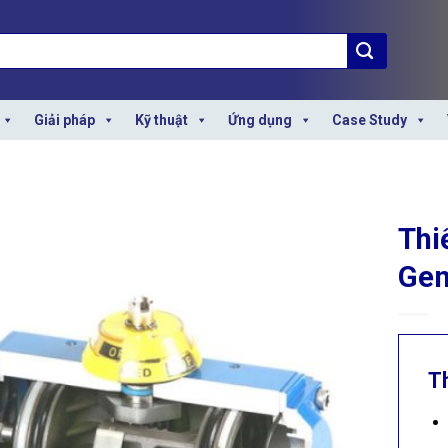
Giải pháp
Kỹ thuật
Ứng dụng
Case Study
Thi
Gen
T