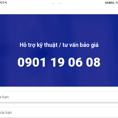
 S25
MAN-1
Kết nối: Wafer, Bích, Lug
Mod
u: Thép Carbon
Size: DN25 - DN1600
Kích
ước: DN15 -
Áp suất tối đa: 25 bar
Kết 
 Bích
Phạ
Hỗ trợ kỹ thuật / tư vấn báo giá
 tối đa: 40bar
Nhiệ
110
ộ tối đa: 300ºC
0901 19 06 08
Đồn
sip