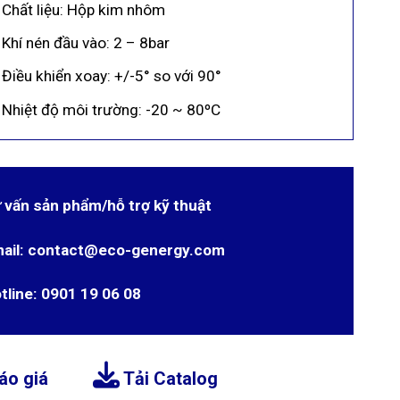
Chất liệu: Hộp kim nhôm
Khí nén đầu vào: 2 – 8bar
Điều khiển xoay: +/-5° so với 90°
Nhiệt độ môi trường: -20 ~ 80ºC
 vấn sản phẩm/hỗ trợ kỹ thuật
ail: contact@eco-genergy.com
tline: 0901 19 06 08
áo giá
Tải Catalog