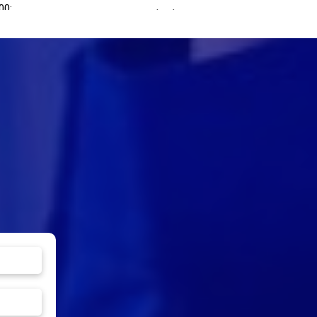
00:
Vật liệu:
el: MAN-100
Thân van: Gang
 thước: 1/2"
dẻo GGG 40.3
nối: Ren
Bi: Thép không
m vi đo: 0 ~ 40 bar
Kích thước: DN40 -
gỉ AISI 304
t độ hoạt động tối đa:
DN125
Vòng đệm:
ºC
Kết nối: Mặt bích
PTFE
g hồ áp suất kèm ống
Áp suất tối đa: 40bar
hon
Nhiệt độ tối đa: 200ºC