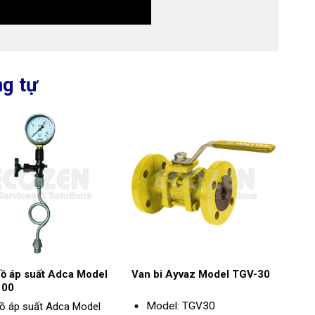
g tự
ồ áp suất Adca Model
Van bi Ayvaz Model TGV-30
100
Model: TGV30
ồ áp suất Adca Model