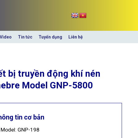
Video
Tin tức
Tuyển dụng
Liên hệ
ết bị truyền động khí nén
ebre Model GNP-5800
hông tin cơ bản
Model: GNP-198