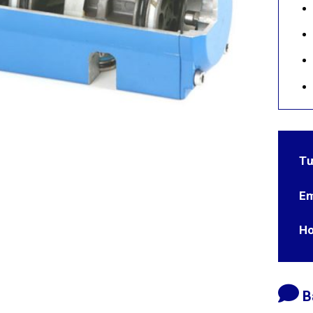
Tư
Em
Ho
B