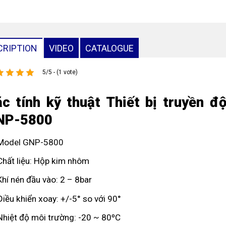
CRIPTION
VIDEO
CATALOGUE
5/5 - (1 vote)
c tính kỹ thuật Thiết bị truyền 
NP-5800
Model GNP-5800
Chất liệu: Hộp kim nhôm
Khí nén đầu vào: 2 – 8bar
Điều khiển xoay: +/-5° so với 90°
Nhiệt độ môi trường: -20 ~ 80ºC