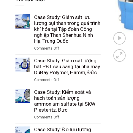
Case Study: Giám sát lưu
lượng bụi than trong quá trình
khí hóa tại Tập đoàn Công
nghiệp Than Shenhua Ninh
Hạ, Trung Quốc
Comments Off
on
Case
Case Study: Giám sát lượng
Study:
hạt PBT sau sàng tại nhà máy
Giám
DuBay Polymer, Hamm, Đức
sát
Comments Off
lưu
on
lượng
Case
Case Study: Kiểm soát và
bụi
Study:
hạch toán sản lượng
than
Giám
ammonium sulfate tại SKW
trong
sát
Piesteritz, Đức
quá
lượng
trình
Comments Off
hạt
khí
on
PBT
hóa
Case
Case Study: Đo lưu lượng
sau
tại