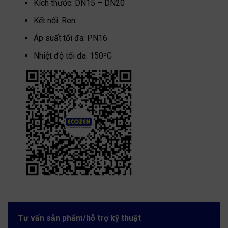
Kích thước: DN15 – DN20
Kết nối: Ren
Áp suất tối đa: PN16
Nhiệt độ tối đa: 150ºC
Tư vấn sản phẩm/hỗ trợ kỹ thuật