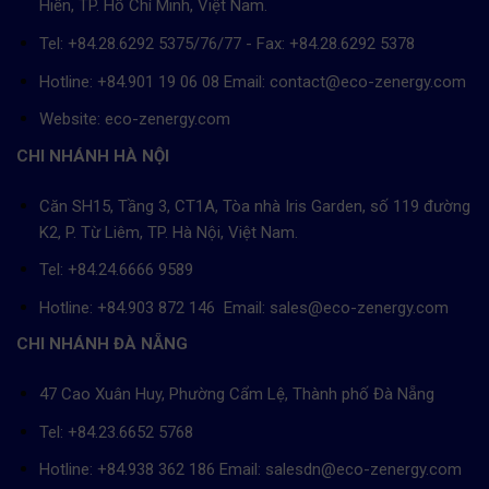
Hiền, TP. Hồ Chí Minh, Việt Nam.
Tel: +84.28.6292 5375/76/77 - Fax: +84.28.6292 5378
Hotline: +84.901 19 06 08
Email: contact@eco-zenergy.com
Website: eco-zenergy.com
CHI NHÁNH HÀ NỘI
Căn SH15, Tầng 3, CT1A, Tòa nhà Iris Garden, số 119 đường
K2, P. Từ Liêm, TP. Hà Nội, Việt Nam.
Tel: +84.24.6666 9589
Hotline: +84.903 872 146 Email: sales@eco-zenergy.com
CHI NHÁNH ĐÀ NẴNG
47 Cao Xuân Huy, Phường Cẩm Lệ, Thành phố Đà Nẵng
Tel: +84.23.6652 5768
Hotline: +84.938 362 186 Email: salesdn@eco-zenergy.com