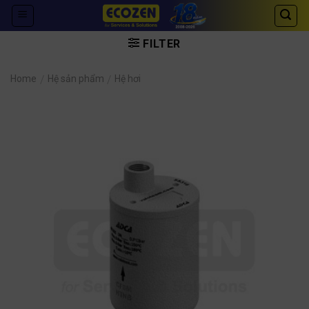
Skip
to
content
FILTER
Home
/
Hệ sản phẩm
/
Hệ hơi