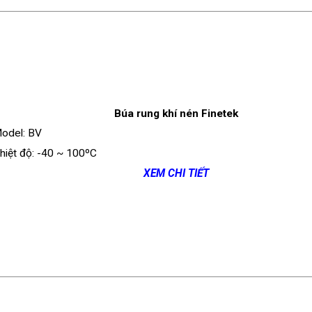
Búa rung khí nén Finetek
odel: BV
hiệt độ: -40 ~ 100ºC
XEM CHI TIẾT