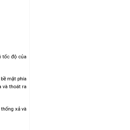
liệu
Mì
vào
Ăn
máy
Liền
trộn
tại
Nhà
máy
Emsland-
Stärke,
Đức
i tốc độ của
n bề mặt phía
 và thoát ra
ệ thống xả và