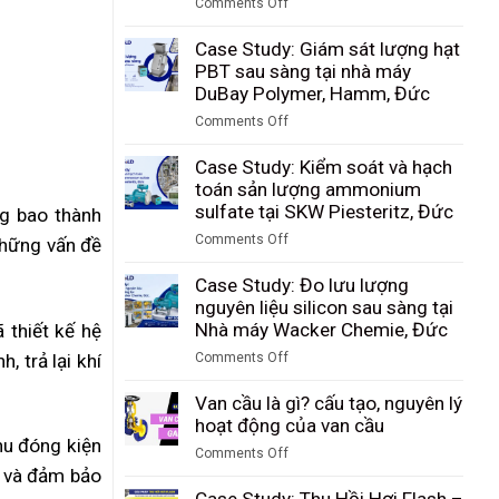
Comments Off
vận
on
chuyển
Case
Case Study: Giám sát lượng hạt
thuốc
Study:
PBT sau sàng tại nhà máy
lá
Giám
DuBay Polymer, Hamm, Đức
và
sát
các
Comments Off
lưu
vật
on
lượng
liệu
Case
Case Study: Kiểm soát và hạch
bụi
rời
Study:
toán sản lượng ammonium
than
tại
Giám
sulfate tại SKW Piesteritz, Đức
ng bao thành
trong
nhà
sát
quá
Comments Off
 những vấn đề
máy
lượng
trình
on
Riedel
hạt
khí
Case
Case Study: Đo lưu lượng
Filtertechnik,
PBT
hóa
Study:
nguyên liệu silicon sau sàng tại
Đức
sau
tại
Kiểm
Nhà máy Wacker Chemie, Đức
 thiết kế hệ
sàng
Tập
soát
tại
Comments Off
, trả lại khí
đoàn
và
nhà
on
Công
hạch
máy
Case
Van cầu là gì? cấu tạo, nguyên lý
nghiệp
toán
DuBay
Study:
hoạt động của van cầu
Than
sản
Polymer,
Đo
hu đóng kiện
Shenhua
lượng
Comments Off
Hamm,
lưu
Ninh
ammonium
n và đảm bảo
on
Đức
lượng
Hạ,
sulfate
Van
Case Study: Thu Hồi Hơi Flash –