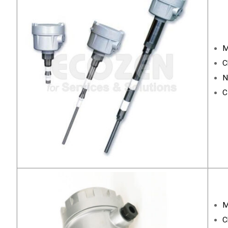
M
C
N
C
M
C