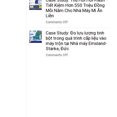
nguyên
Trung
tại
cầu
Tiết Kiệm Hơn 550 Triệu Đồng
liệu
Quốc
SKW
là
Mỗi Năm Cho Nhà Máy Mì Ăn
silicon
Piesteritz,
gì?
Liền
sau
Đức
cấu
sàng
Comments Off
tạo,
tại
on
nguyên
Nhà
Case
Case Study: Đo lưu lượng tinh
lý
máy
Study:
bột trong quá trình cấp liệu vào
hoạt
Wacker
Thu
máy trộn tại Nhà máy Emsland-
động
Chemie,
Hồi
Stärke, Đức
của
Đức
Hơi
van
Comments Off
Flash
cầu
on
–
Case
Tiết
Study:
Kiệm
Đo
Hơn
lưu
550
lượng
Triệu
tinh
Đồng
bột
Mỗi
trong
Năm
quá
Cho
trình
Nhà
cấp
Máy