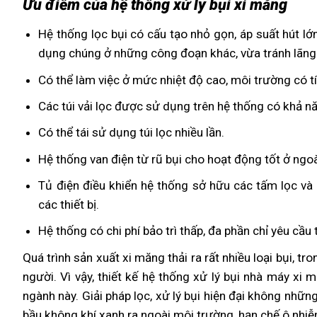
Ưu điểm của hệ thống xử lý bụi xi măng
Hệ thống lọc bụi có cấu tạo nhỏ gọn, áp suất hút lớ
dụng chúng ở những công đoạn khác, vừa tránh lãng p
Có thể làm việc ở mức nhiệt độ cao, môi trường có t
Các túi vải lọc được sử dụng trên hệ thống có khả 
Có thể tái sử dụng túi lọc nhiều lần.
Hệ thống van điện từ rũ bụi cho hoạt động tốt ở ngo
Tủ điện điều khiển hệ thống sở hữu các tấm lọc và
các thiết bị.
Hệ thống có chi phí bảo trì thấp, đa phần chỉ yêu cầu t
Quá trình sản xuất xi măng thải ra rất nhiều loại bụi, t
người. Vì vậy, thiết kế hệ thống xử lý bụi nhà máy xi 
ngành này. Giải pháp lọc, xử lý bụi hiện đại không nhữ
bầu không khí xanh ra ngoài môi trường, hạn chế ô nhiễ