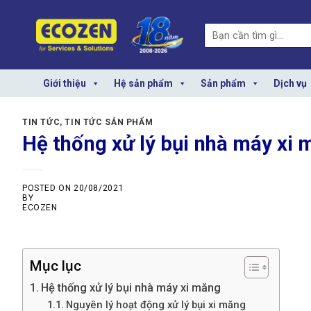
Skip
to
Search
content
for:
Giới thiệu
Hệ sản phẩm
Sản phẩm
Dịch vụ
TIN TỨC
,
TIN TỨC SẢN PHẨM
Hệ thống xử lý bụi nhà máy xi 
POSTED ON
20/08/2021
BY
ECOZEN
Mục lục
Hệ thống xử lý bụi nhà máy xi măng
Nguyên lý hoạt động xử lý bụi xi măng