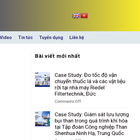
Video
Tin tức
Tuyển dụng
Liên hệ
Bài viết mới nhất
Case Study: Đo tốc độ vận
chuyển thuốc lá và các vật liệu
rời tại nhà máy Riedel
Filtertechnik, Đức
Comments Off
on
Case
Case Study: Giám sát lưu lượng
Study:
bụi than trong quá trình khí hóa
Đo
tại Tập đoàn Công nghiệp Than
tốc
Shenhua Ninh Hạ, Trung Quốc
độ