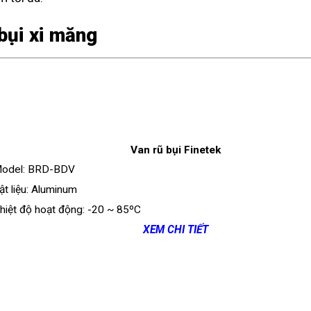
 bụi xi măng
Van rũ bụi Finetek
odel: BRD-BDV
ật liệu: Aluminum
hiệt độ hoạt động: -20 ~ 85ºC
XEM CHI TIẾT