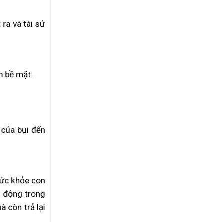
 ra và tái sử
n bề mặt.
 của bụi đến
 sức khỏe con
t động trong
 còn trả lại