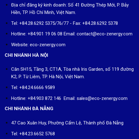
Địa chỉ đăng ký kinh doanh: Số 41 Đường Thép Mới, P. Bảy
Hiền, TP. Hồ Chí Minh, Việt Nam.
Tel: +84.28.6292 5375/76/77 - Fax: +84.28.6292 5378
Hotline: +84.901 19 06 08
Email: contact@eco-zenergy.com
Website: eco-zenergy.com
CHI NHÁNH HÀ NỘI
Căn SH15, Tầng 3, CT1A, Tòa nhà Iris Garden, số 119 đường
K2, P. Từ Liêm, TP. Hà Nội, Việt Nam.
Tel: +84.24.6666 9589
Hotline: +84.903 872 146 Email: sales@eco-zenergy.com
CHI NHÁNH ĐÀ NẴNG
47 Cao Xuân Huy, Phường Cẩm Lệ, Thành phố Đà Nẵng
Tel: +84.23.6652 5768