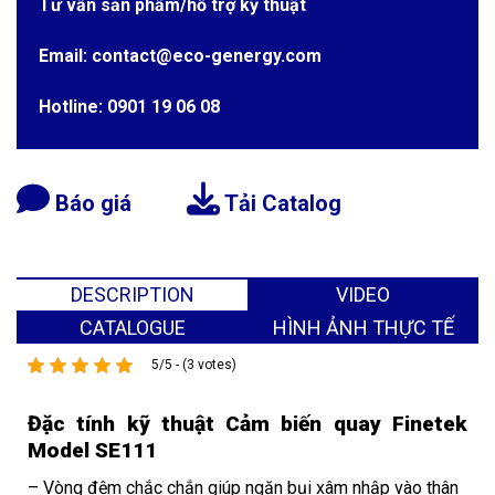
Tư vấn sản phẩm/hỗ trợ kỹ thuật
Email: contact@eco-genergy.com
Hotline: 0901 19 06 08
Báo giá
Tải Catalog
DESCRIPTION
VIDEO
CATALOGUE
HÌNH ẢNH THỰC TẾ
5/5 - (3 votes)
Đặc tính kỹ thuật Cảm biến quay Finetek
Model SE111
– Vòng đệm chắc chắn giúp ngăn bụi xâm nhập vào thân