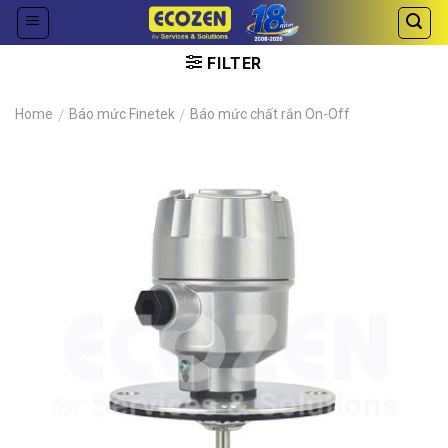
Skip
to
content
FILTER
Home
/
Báo mức Finetek
/
Báo mức chất rắn On-Off