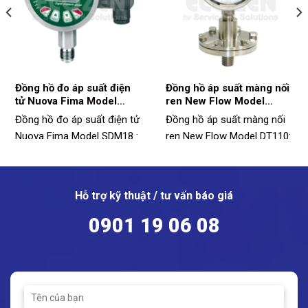
Đồng hồ đo áp suất điện
Đồng hồ áp suất màng nối
tử Nuova Fima Model
ren New Flow Model
SDM18
DT110
Đồng hồ đo áp suất điện tử
Đồng hồ áp suất màng nối
Nuova Fima Model SDM18 :
ren New Flow Model DT110:
Model: SDM18
Model: DT110
Vật liệu: Thép không gỉ
Vật liệu: SS316
Phạm vi đo: -1 ~ 1600bar
Kích thước màng: ø55, ø75,
Hỗ trợ kỹ thuật / tư vấn báo giá
ø95
Nhiệt độ hoạt động: -20 ~
0901 19 06 08
80ºC
Kết nối: ren
Thời gian phản hồi: 0,1s
Dãi đo: 0 - 40bar
Cấp bảo vệ: IP65
Nhiệt độ hoạt động: -40 ~
150ºC (hoặc có thể lên đến
350ºC)