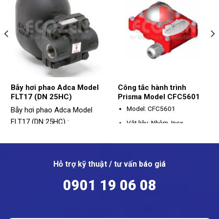
Bẫy hơi phao Adca Model
Công tắc hành trình
FLT17 (DN 25HC)
Prisma Model CFC5601
Model: CFC5601
Bẫy hơi phao Adca Model
FLT17 (DN 25HC) :
Vật liệu: Nhôm, Inox,
Model: FLT17 - DN 25HC
Polycarbonate,...
Vật liệu: Gang
Cấp bảo vệ: IP67
Kích thước: DN25
Nhiệt độ hoạt động: -20ºC +
Hỗ trợ kỹ thuật / tư vấn báo giá
80ºC
Kết nối: Ren/ Bích
0901 19 06 08
Loại công tắc: SPDT/
Áp suất tối đa: 14bar
250VAC, 250VDC
o
Nhiệt độ tối đa: 198
C