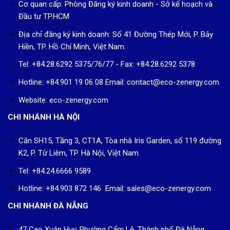
Cơ quan cấp: Phòng Đăng ký kinh doanh - Sở kế hoạch và
Đầu tư TP.HCM
Địa chỉ đăng ký kinh doanh: Số 41 Đường Thép Mới, P. Bảy
Hiền, TP. Hồ Chí Minh, Việt Nam.
Tel: +84.28.6292 5375/76/77 - Fax: +84.28.6292 5378
Hotline: +84.901 19 06 08
Email: contact@eco-zenergy.com
Website: eco-zenergy.com
CHI NHÁNH HÀ NỘI
Căn SH15, Tầng 3, CT1A, Tòa nhà Iris Garden, số 119 đường
K2, P. Từ Liêm, TP. Hà Nội, Việt Nam.
Tel: +84.24.6666 9589
Hotline: +84.903 872 146 Email: sales@eco-zenergy.com
CHI NHÁNH ĐÀ NẴNG
47 Cao Xuân Huy, Phường Cẩm Lệ, Thành phố Đà Nẵng