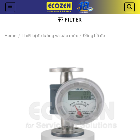
Skip
to
content
FILTER
Home
/
Thiết bị đo lường và báo mức
/
Đồng hồ đo