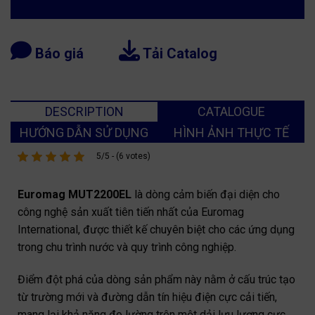
Báo giá
Tải Catalog
DESCRIPTION
CATALOGUE
HƯỚNG DẪN SỬ DỤNG
HÌNH ẢNH THỰC TẾ
5/5 - (6 votes)
Euromag MUT2200EL
là dòng cảm biến đại diện cho
công nghệ sản xuất tiên tiến nhất của Euromag
International, được thiết kế chuyên biệt cho các ứng dụng
trong chu trình nước và quy trình công nghiệp.
Điểm đột phá của dòng sản phẩm này nằm ở cấu trúc tạo
từ trường mới và đường dẫn tín hiệu điện cực cải tiến,
mang lại khả năng đo lường trên một dải lưu lượng cực