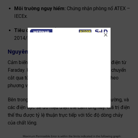
Môi trường nguy hiểm:
Chứng nhận phòng nổ ATEX –
IECEx.
Tiêu chuẩn Châu Âu:
Đạt chuẩn CE (LVD
2014/35/EU, EMC 2014/30/EU).
Nguyên lý hoạt động
Cảm biến hoạt động dựa trên Định luật cảm ứng điện từ
Faraday. Khi một dây dẫn (chất lỏng dẫn điện) di chuyển
cắt qua từ trường, một điện thế sẽ được sinh ra theo
phương vuông góc với từ trường đó.
Bên trong MUT2200EL, hai cuộn dây sinh ra từ trường, và
các điện cực sẽ đo hiệu điện thế cảm ứng này. Giá trị điện
thế thu được tỷ lệ thuận trực tiếp với tốc độ dòng chảy
của chất lỏng.