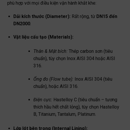
phù hợp với mọi điều kiện vận hành khắt khe:
Dải kích thước (Diameter):
Rất rộng, từ
DN15 đến
DN2000
.
Vật liệu cấu tạo (Materials):
Thân & Mặt bích:
Thép carbon sơn (tiêu
chuẩn), tùy chọn Inox AISI 304 hoặc AISI
316.
Ống đo (Flow tube):
Inox AISI 304 (tiêu
chuẩn), hoặc AISI 316.
Điện cực:
Hastelloy C (tiêu chuẩn – tương
thích hầu hết chất lỏng), tùy chọn Hastelloy
B, Titanium, Tantalum, Platinum.
Lớp lót bên trong (Internal Lining):