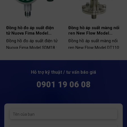
Đồng hồ đo áp suất điện
Đồng hồ áp suất màng nối
tử Nuova Fima Model
ren New Flow Model
SDM18
DT110
Đồng hồ đo áp suất điện tử
Đồng hồ áp suất màng nối
Nuova Fima Model SDM18 :
ren New Flow Model DT110:
Model: SDM18
Model: DT110
Vật liệu: Thép không gỉ
Vật liệu: SS316
Phạm vi đo: -1 ~ 1600bar
Kích thước màng: ø55, ø75,
Hỗ trợ kỹ thuật / tư vấn báo giá
ø95
Nhiệt độ hoạt động: -20 ~
0901 19 06 08
80ºC
Kết nối: ren
Thời gian phản hồi: 0,1s
Dãi đo: 0 - 40bar
Cấp bảo vệ: IP65
Nhiệt độ hoạt động: -40 ~
150ºC (hoặc có thể lên đến
350ºC)