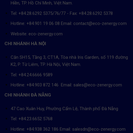
Hiền, TP. Hồ Chí Minh, Việt Nam.
Tel: +84.28.6292 5375/76/77 - Fax: +84.28.6292 5378
Hotline: +84.901 19 06 08
Email: contact@eco-zenergy.com
Website: eco-zenergy.com
CHI NHÁNH HÀ NỘI
Căn SH15, Tầng 3, CT1A, Tòa nhà Iris Garden, số 119 đường
K2, P. Từ Liêm, TP. Hà Nội, Việt Nam.
Tel: +84.24.6666 9589
Hotline: +84.903 872 146 Email: sales@eco-zenergy.com
CHI NHÁNH ĐÀ NẴNG
47 Cao Xuân Huy, Phường Cẩm Lệ, Thành phố Đà Nẵng
Tel: +84.23.6652 5768
Hotline: +84.938 362 186 Email: salesdn@eco-zenergy.com