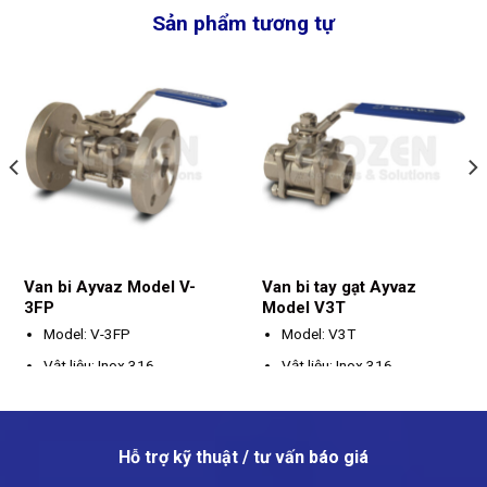
Sản phẩm tương tự
Van bi Ayvaz Model V-
Van bi tay gạt Ayvaz
3FP
Model V3T
Model: V-3FP
Model: V3T
Vật liệu: Inox 316
Vật liệu: Inox 316
Kích thước: DN15 - DN100
Kích thước: DN15 – DN100
Kết nối: mặt bích
Kết nối: Ren
Hỗ trợ kỹ thuật / tư vấn báo giá
Áp suất tối đa: PN40