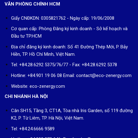
VĂN PHÒNG CHÍNH HCM
Giấy CNĐKDN: 0305821762 - Ngày cấp: 19/06/2008
Cơ quan cấp: Phòng Đăng ký kinh doanh - Sở kế hoạch và
Đầu tư TP.HCM
Địa chỉ đăng ký kinh doanh: Số 41 Đường Thép Mới, P. Bảy
Hiền, TP. Hồ Chí Minh, Việt Nam.
Tel: +84.28.6292 5375/76/77 - Fax: +84.28.6292 5378
Hotline: +84.901 19 06 08
Email: contact@eco-zenergy.com
Website: eco-zenergy.com
CHI NHÁNH HÀ NỘI
Căn SH15, Tầng 3, CT1A, Tòa nhà Iris Garden, số 119 đường
K2, P. Từ Liêm, TP. Hà Nội, Việt Nam.
Tel: +84.24.6666 9589