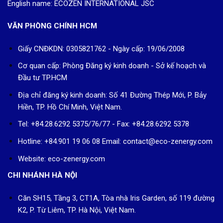
English name: ECOZEN INTERNATIONAL JSC
VĂN PHÒNG CHÍNH HCM
Giấy CNĐKDN: 0305821762 - Ngày cấp: 19/06/2008
Cơ quan cấp: Phòng Đăng ký kinh doanh - Sở kế hoạch và
Đầu tư TP.HCM
Địa chỉ đăng ký kinh doanh: Số 41 Đường Thép Mới, P. Bảy
Hiền, TP. Hồ Chí Minh, Việt Nam.
Tel: +84.28.6292 5375/76/77 - Fax: +84.28.6292 5378
Hotline: +84.901 19 06 08
Email: contact@eco-zenergy.com
Website: eco-zenergy.com
CHI NHÁNH HÀ NỘI
Căn SH15, Tầng 3, CT1A, Tòa nhà Iris Garden, số 119 đường
K2, P. Từ Liêm, TP. Hà Nội, Việt Nam.