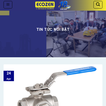
Skip
to
content
TIN TỨC NỔI BẬT
24
Apr