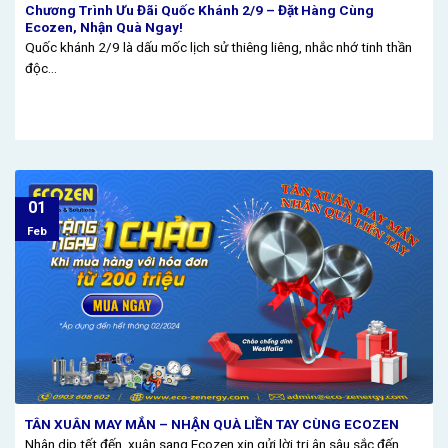
Chương Trình Ưu Đãi Quốc Khánh 2/9 – Đặt Hàng Cùng
Ecozen, Nhận Quà Ngay!
Quốc khánh 2/9 là dấu mốc lịch sử thiêng liêng, nhắc nhớ tinh thần
độc...
01
Feb
TÂN XUÂN MAY MẮN – NHẬN QUÀ LIỀN TAY CÙNG ECOZEN
Nhân dịp tết đến, xuân sang Ecozen xin gửi lời tri ân sâu sắc đến...