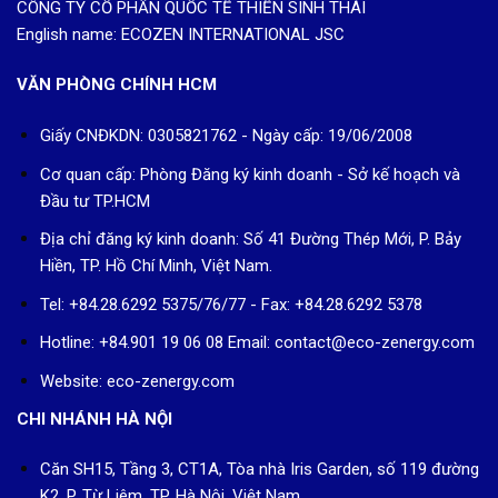
CÔNG TY CỔ PHẦN QUỐC TẾ THIỀN SINH THÁI
English name: ECOZEN INTERNATIONAL JSC
VĂN PHÒNG CHÍNH HCM
Giấy CNĐKDN: 0305821762 - Ngày cấp: 19/06/2008
Cơ quan cấp: Phòng Đăng ký kinh doanh - Sở kế hoạch và
Đầu tư TP.HCM
Địa chỉ đăng ký kinh doanh: Số 41 Đường Thép Mới, P. Bảy
Hiền, TP. Hồ Chí Minh, Việt Nam.
Tel: +84.28.6292 5375/76/77 - Fax: +84.28.6292 5378
Hotline: +84.901 19 06 08
Email: contact@eco-zenergy.com
Website: eco-zenergy.com
CHI NHÁNH HÀ NỘI
Căn SH15, Tầng 3, CT1A, Tòa nhà Iris Garden, số 119 đường
K2, P. Từ Liêm, TP. Hà Nội, Việt Nam.