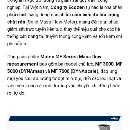
trong lĩnh vực đo lường và giám sát quy trình công
nghiệp. Tại Việt Nam,
Công ty Ecozen
tự hào là nhà phân
phối chính hãng dòng sản phẩm
cảm biến đo lưu lượng
chất rắn
(Solid Mass Flow Meter), mang đến giải pháp
giám sát trực tuyến liên tục, thay thế hiệu quả cho các hệ
thống cân băng tải truyền thống cồng kềnh và tốn kém chi
phí bảo trì.
Dòng sản phẩm
Mutec MF Series Mass flow
measurement
bao gồm ba model chủ lực:
MF 3000, MF
5000 (DYNAmas)
và
MF 7000 (DYNAscale)
, đáp ứng
mọi yêu cầu đo lường từ bột mịn, bụi, đến các loại hạt và
viên nén trong các môi trường vận chuyển khí động hoặc
rơi tự do.