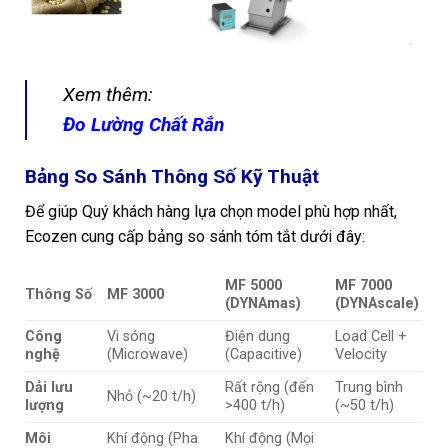
Xem thêm:
Đo Lường Chất Rắn
Bảng So Sánh Thông Số Kỹ Thuật
Để giúp Quý khách hàng lựa chọn model phù hợp nhất,
Ecozen cung cấp bảng so sánh tóm tắt dưới đây:
MF 5000
MF 7000
Thông Số
MF 3000
(DYNAmas)
(DYNAscale)
Công
Vi sóng
Điện dung
Load Cell +
nghệ
(Microwave)
(Capacitive)
Velocity
Dải lưu
Rất rộng (đến
Trung bình
Nhỏ (~20 t/h)
lượng
>400 t/h)
(~50 t/h)
Môi
Khí động (Pha
Khí động (Mọi