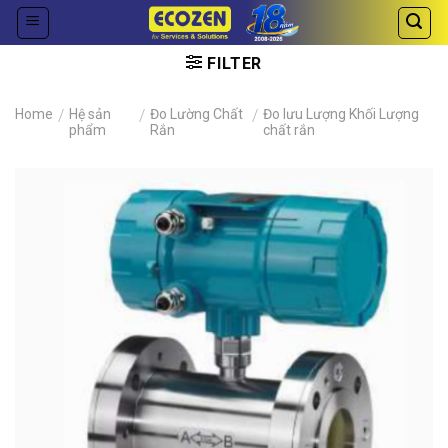
Skip
to
content
FILTER
Home
/
Hệ sản
/
Đo Lường Chất
/
Đo lưu Lượng Khối Lượng
phẩm
Rắn
chất rắn