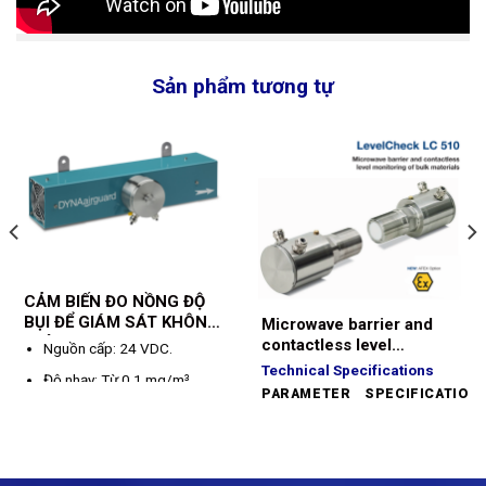
Sản phẩm tương tự
CẢM BIẾN ĐO NỒNG ĐỘ
BỤI ĐỂ GIÁM SÁT KHÔNG
Microwave barrier and
KHÍ XUNG QUANH (Dust
contactless level
Nguồn cấp: 24 VDC.
sensor for monitoring the
monitoring of bulk
Technical Specifications
Độ nhạy: Từ 0.1 mg/m³
ambient air) –
materials – MUTEC
PARAMETER
SPECIFICATION
DYNAairguard – DS 300
LevelCheck LC 510
Nhiệt độ môi trường: -20℃
Measuring
Contactless
đến 50℃.
Technology
Microwave Barrier
Vật liệu vỏ điện tử: Thép
Supply
18–30 VDC (24
Voltage
VDC nominal)