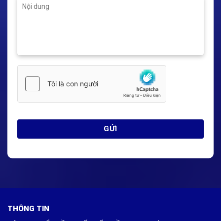
Detection
Up to 25 m
Distance
Optional, suitable
for Zone 21 and
ATEX Version
Zone 20 with
AD510 adapter
THÔNG TIN