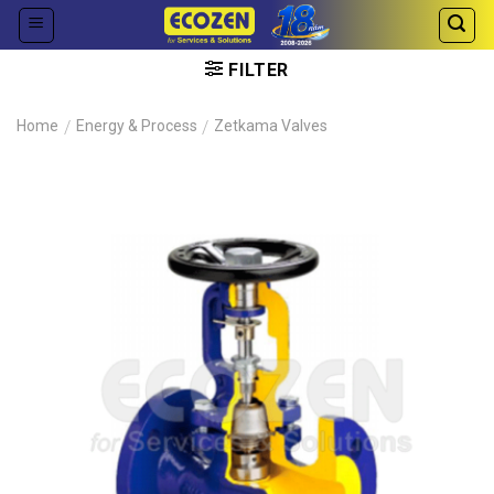
Skip
to
content
FILTER
Home
/
Energy & Process
/
Zetkama Valves