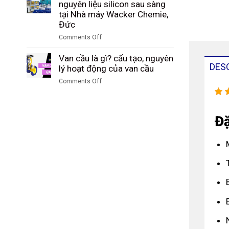
Study:
nguyên liệu silicon sau sàng
sàng
Tập
Kiểm
tại Nhà máy Wacker Chemie,
tại
đoàn
soát
Đức
nhà
Công
và
máy
Comments Off
nghiệp
hạch
DuBay
on
Than
toán
Polymer,
Case
Van cầu là gì? cấu tạo, nguyên
Shenhua
sản
Hamm,
DES
Study:
lý hoạt động của van cầu
Ninh
lượng
Đức
Đo
Hạ,
ammonium
Comments Off
lưu
Trung
sulfate
on
lượng
Quốc
tại
Van
nguyên
SKW
cầu
liệu
Đặ
Piesteritz,
là
silicon
Đức
gì?
sau
cấu
sàng
tạo,
tại
nguyên
Nhà
lý
máy
hoạt
Wacker
động
Chemie,
của
Đức
van
cầu