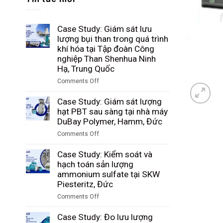
Case Study: Giám sát lưu
lượng bụi than trong quá trình
khí hóa tại Tập đoàn Công
nghiệp Than Shenhua Ninh
Hạ, Trung Quốc
Comments Off
on
Case
Case Study: Giám sát lượng
Study:
hạt PBT sau sàng tại nhà máy
Giám
DuBay Polymer, Hamm, Đức
sát
Comments Off
lưu
on
lượng
Case
Case Study: Kiểm soát và
bụi
Study:
hạch toán sản lượng
than
Giám
ammonium sulfate tại SKW
trong
sát
Piesteritz, Đức
quá
lượng
trình
Comments Off
hạt
khí
on
PBT
hóa
Case
Case Study: Đo lưu lượng
sau
tại