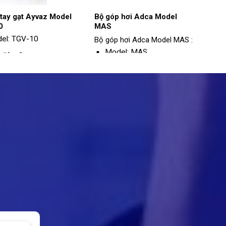
 tay gạt Ayvaz Model
Bộ góp hơi Adca Model
0
MAS
el: TGV-10
Bộ góp hơi Adca Model MAS :
Model: MAS
 liệu: Gang
Vật liệu: Thép
h thước: DN15 -
200
Sizes: DN100 – DN300
nối: Mặt bích
suất tối đa: PN16
t độ hoạt động: -10 ~
ºC