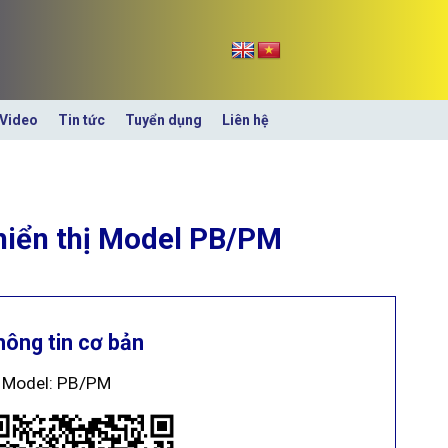
Video
Tin tức
Tuyển dụng
Liên hệ
hiển thị Model PB/PM
hông tin cơ bản
Model: PB/PM