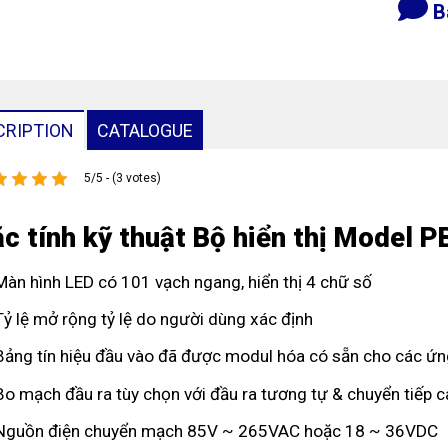
B
CRIPTION
CATALOGUE
5/5 - (3 votes)
c tính kỹ thuật Bộ hiển thị Model 
Màn hình LED có 101 vạch ngang, hiển thị 4 chữ số
Tỷ lệ mở rộng tỷ lệ do người dùng xác định
Bảng tín hiệu đầu vào đã được modul hóa có sẵn cho các ứ
Bo mạch đầu ra tùy chọn với đầu ra tương tự & chuyển tiếp c
Nguồn điện chuyển mạch 85V ~ 265VAC hoặc 18 ~ 36VDC