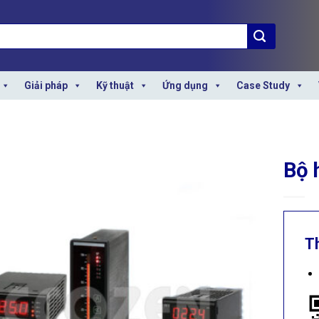
Giải pháp
Kỹ thuật
Ứng dụng
Case Study
Bộ 
T