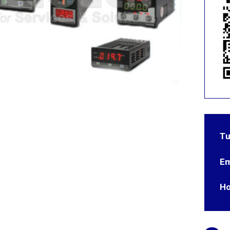
Tư
Em
Ho