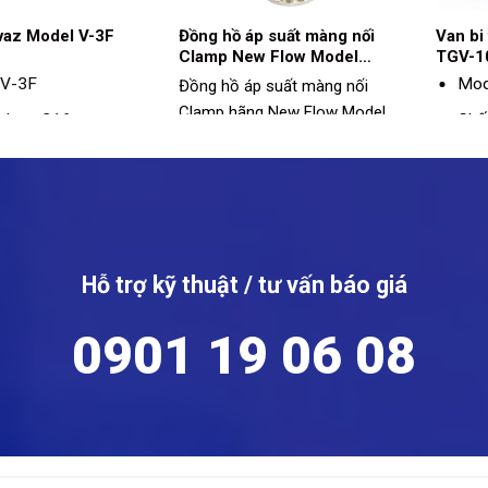
vaz Model V-3F
Đồng hồ áp suất màng nối
Van bi
Clamp New Flow Model
TGV-1
DT106
 V-3F
Mod
Đồng hồ áp suất màng nối
Clamp hãng New Flow Model
u: Inox 316
Chất
DT106:
Model: DT106
hước: DN15 –
Kíc
Size: 1", 1½", 2"
DN
Vật liệu: Inox
: Mặt bích
Kết 
Kết nối: Clamp
Áp 
Hỗ trợ kỹ thuật / tư vấn báo giá
Dãi đo: -1 ~ 40bar
Nhiệ
120
Nhiệt độ hoạt động: -40 ~
0901 19 06 08
150ºC