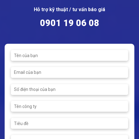
carbon
dẻo GGG 40.3
Hỗ trợ kỹ thuật / tư vấn báo giá
Bi: Thép không gỉ
Bi: Thép không gỉ
Kích thước: DN15 - DN50
Kích thước: DN40 - DN125
AISI 304
AISI 304
0901 19 06 08
Kết nối: Ren/ Hàn
Kết nối: Mặt bích
Vòng đệm: PTFE
Vòng đệm: PTFE
Áp suất tối đa: PN100
Áp suất tối đa: 40bar
Nhiệt độ hoạt động: -29 ~
Nhiệt độ tối đa: 200ºC
210ºC