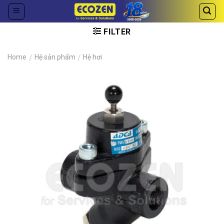
Skip
to
content
FILTER
Home
/
Hệ sản phẩm
/
Hệ hơi