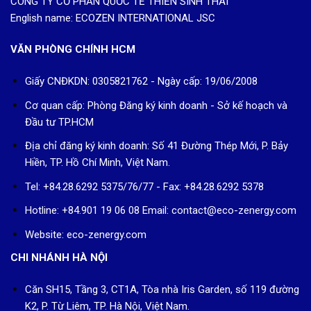
CÔNG TY CỔ PHẦN QUỐC TẾ THIỀN SINH THÁI
English name: ECOZEN INTERNATIONAL JSC
VĂN PHÒNG CHÍNH HCM
Giấy CNĐKDN: 0305821762 - Ngày cấp: 19/06/2008
Cơ quan cấp: Phòng Đăng ký kinh doanh - Sở kế hoạch và
Đầu tư TP.HCM
Địa chỉ đăng ký kinh doanh: Số 41 Đường Thép Mới, P. Bảy
Hiền, TP. Hồ Chí Minh, Việt Nam.
Tel: +84.28.6292 5375/76/77 - Fax: +84.28.6292 5378
Hotline: +84.901 19 06 08
Email: contact@eco-zenergy.com
Website: eco-zenergy.com
CHI NHÁNH HÀ NỘI
Căn SH15, Tầng 3, CT1A, Tòa nhà Iris Garden, số 119 đường
K2, P. Từ Liêm, TP. Hà Nội, Việt Nam.