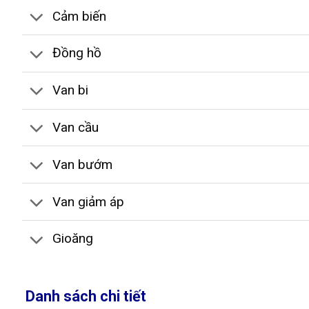
Cảm biến
Đồng hồ
Van bi
Van cầu
Van bướm
Van giảm áp
Gioăng
Danh sách chi tiết