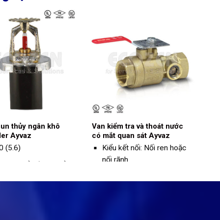
un thủy ngân khô
Van kiểm tra và thoát nước
ler Ayvaz
có mắt quan sát Ayvaz
0 (5.6)
Kiểu kết nối: Nối ren hoặc
nối rãnh
i gian phản ứng: Phản
 chuẩn và nhanh chóng
Áp suất công việc: 300psi
ng kính: 1 "NPT
Đường kính: 1 ”- 2”
mặt: Đồng thau,
Tấm ORIFICE: k: 80, k: