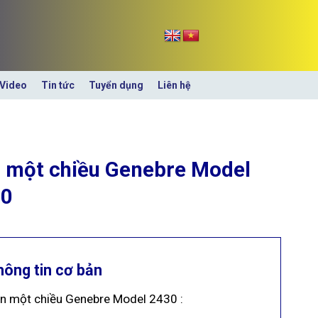
Video
Tin tức
Tuyển dụng
Liên hệ
 một chiều Genebre Model
30
hông tin cơ bản
n một chiều Genebre Model 2430 :