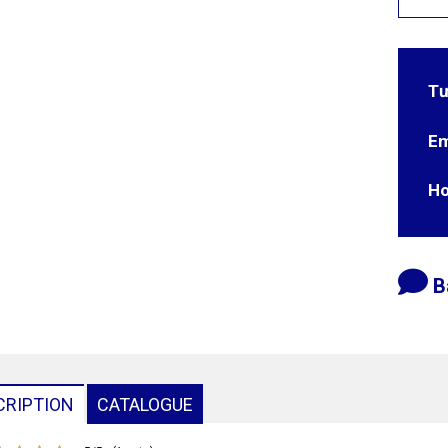
Tư
Em
Ho
B
CRIPTION
CATALOGUE