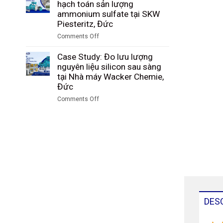
Study:
hạch toán sản lượng
than
nhà
Giám
ammonium sulfate tại SKW
trong
máy
sát
Piesteritz, Đức
quá
Riedel
lượng
trình
Comments Off
Filtertechnik,
hạt
khí
on
Đức
PBT
hóa
Case
Case Study: Đo lưu lượng
sau
tại
Study:
nguyên liệu silicon sau sàng
sàng
Tập
Kiểm
tại Nhà máy Wacker Chemie,
tại
đoàn
soát
Đức
nhà
Công
và
máy
Comments Off
nghiệp
hạch
DuBay
on
Than
toán
Polymer,
Case
Shenhua
sản
Hamm,
Study:
Ninh
lượng
Đức
Đo
Hạ,
ammonium
lưu
Trung
sulfate
lượng
Quốc
tại
nguyên
SKW
liệu
Piesteritz,
silicon
Đức
sau
DES
sàng
tại
Nhà