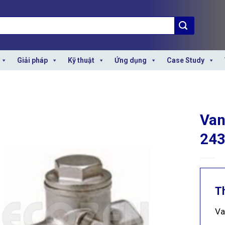
Giải pháp
Kỹ thuật
Ứng dụng
Case Study
Van
24
T
Va