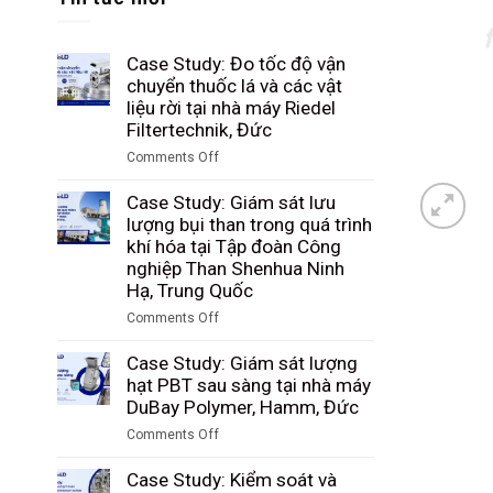
Case Study: Đo tốc độ vận
chuyển thuốc lá và các vật
liệu rời tại nhà máy Riedel
Filtertechnik, Đức
Comments Off
on
Case
Case Study: Giám sát lưu
Study:
lượng bụi than trong quá trình
Đo
khí hóa tại Tập đoàn Công
tốc
nghiệp Than Shenhua Ninh
độ
Hạ, Trung Quốc
vận
Comments Off
chuyển
on
thuốc
Case
Case Study: Giám sát lượng
lá
Study:
hạt PBT sau sàng tại nhà máy
và
Giám
DuBay Polymer, Hamm, Đức
các
sát
vật
Comments Off
lưu
liệu
on
lượng
rời
Case
Case Study: Kiểm soát và
bụi
tại