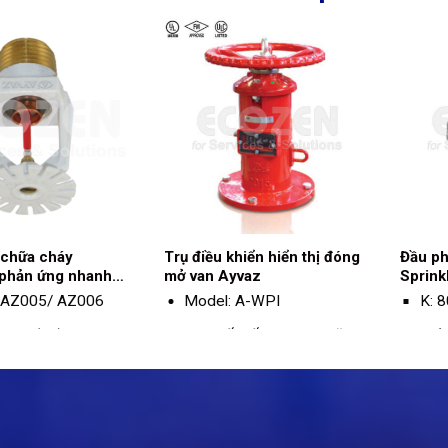
 chữa cháy
Trụ điều khiển hiển thị đóng
Đầu ph
 phản ứng nhanh
mở van Ayvaz
Sprink
del AZ005/ AZ006
 AZ005/ AZ006
Model: A-WPI
K: 8
: 5.6 (80)
Loại kết nối: Ngang hoặc
Thờ
dọc
hồi
u: Đồng
Trọng lượng: 96kg.
Đườ
ước: 1/2" NPT
Kích thước kết nối: 4 ”- 24”
Bề 
 tối đa: 12 bar