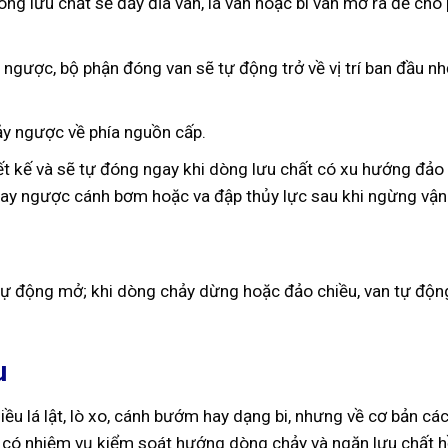
dòng lưu chất sẽ đẩy đĩa van, lá van hoặc bi van mở ra để ch
gược, bộ phận đóng van sẽ tự động trở về vị trí ban đầu nh
ảy ngược về phía nguồn cấp.
iết kế và sẽ tự đóng ngay khi dòng lưu chất có xu hướng đảo
uay ngược cánh bơm hoặc va đập thủy lực sau khi ngừng vận
n tự động mở; khi dòng chảy dừng hoặc đảo chiều, van tự độ
u
iều lá lật, lò xo, cánh bướm hay dạng bi, nhưng về cơ bản cá
 có nhiệm vụ kiểm soát hướng dòng chảy và ngăn lưu chất h