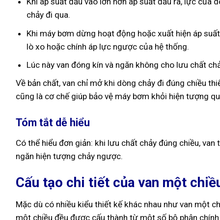
Khi áp suất đầu vào lớn hơn áp suất đầu ra, lực của 
chảy đi qua.
Khi máy bơm dừng hoạt động hoặc xuất hiện áp suất n
lò xo hoặc chính áp lực ngược của hệ thống.
Lúc này van đóng kín và ngăn không cho lưu chất ch
Về bản chất, van chỉ mở khi dòng chảy đi đúng chiều th
cũng là cơ chế giúp bảo vệ máy bơm khỏi hiện tượng q
Tóm tắt dễ hiểu
Có thể hiểu đơn giản: khi lưu chất chảy đúng chiều, va
ngăn hiện tượng chảy ngược.
Cấu tạo chi tiết của van một chiề
Mặc dù có nhiều kiểu thiết kế khác nhau như van một ch
một chiều đều được cấu thành từ một số bộ phận chính