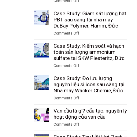
Comments Off
vận
on
chuyển
Case
Case Study: Giám sát lượng hạt
thuốc
Study:
PBT sau sàng tại nhà máy
lá
Giám
DuBay Polymer, Hamm, Đức
và
sát
các
Comments Off
lưu
vật
on
lượng
liệu
Case
Case Study: Kiểm soát và hạch
bụi
rời
Study:
toán sản lượng ammonium
than
tại
Giám
sulfate tại SKW Piesteritz, Đức
trong
nhà
sát
quá
Comments Off
máy
lượng
trình
on
Riedel
hạt
khí
Case
Case Study: Đo lưu lượng
Filtertechnik,
PBT
hóa
Study:
nguyên liệu silicon sau sàng tại
Đức
sau
tại
Kiểm
Nhà máy Wacker Chemie, Đức
sàng
Tập
soát
tại
Comments Off
đoàn
và
nhà
on
Công
hạch
máy
Case
Van cầu là gì? cấu tạo, nguyên lý
nghiệp
toán
DuBay
Study:
hoạt động của van cầu
Than
sản
Polymer,
Đo
Shenhua
lượng
Comments Off
Hamm,
lưu
Ninh
ammonium
on
Đức
lượng
Hạ,
sulfate
Van
Case Study: Thu Hồi Hơi Flash –