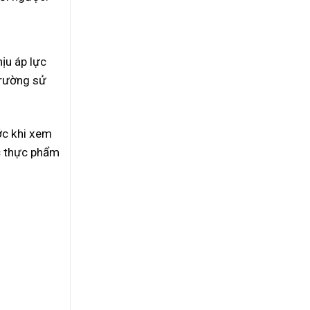
ịu áp lực
trường sử
ước khi xem
ặc thực phẩm