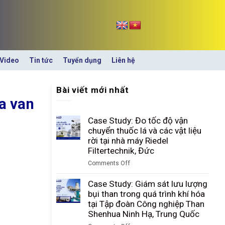
Video
Tin tức
Tuyển dụng
Liên hệ
Bài viết mới nhất
ủa van
Case Study: Đo tốc độ vận
chuyển thuốc lá và các vật liệu
rời tại nhà máy Riedel
Filtertechnik, Đức
Comments Off
on
Case
Case Study: Giám sát lưu lượng
Study:
bụi than trong quá trình khí hóa
Đo
tại Tập đoàn Công nghiệp Than
tốc
Shenhua Ninh Hạ, Trung Quốc
độ