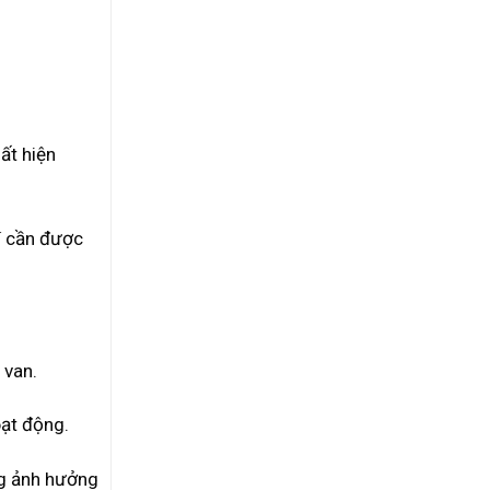
ất hiện
rí cần được
 van.
oạt động.
ng ảnh hưởng