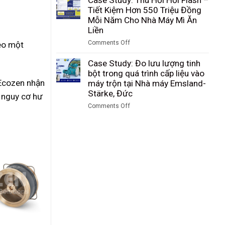
nguyên
Trung
tại
cầu
Tiết Kiệm Hơn 550 Triệu Đồng
liệu
Quốc
SKW
là
Mỗi Năm Cho Nhà Máy Mì Ăn
silicon
Piesteritz,
gì?
Liền
sau
Đức
cấu
sàng
Comments Off
heo một
tạo,
tại
on
nguyên
Nhà
Case
Case Study: Đo lưu lượng tinh
lý
máy
Study:
bột trong quá trình cấp liệu vào
hoạt
Wacker
Thu
 Ecozen nhận
máy trộn tại Nhà máy Emsland-
động
Chemie,
Hồi
Stärke, Đức
của
 nguy cơ hư
Đức
Hơi
van
Comments Off
Flash
cầu
on
–
Case
Tiết
Study:
Kiệm
Đo
Hơn
lưu
550
lượng
Triệu
tinh
Đồng
bột
Mỗi
trong
Năm
quá
Cho
trình
Nhà
cấp
Máy