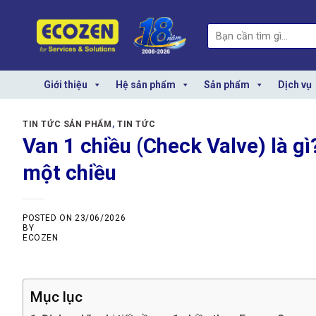
Skip
to
Search
content
for:
Giới thiệu
Hệ sản phẩm
Sản phẩm
Dịch vụ
TIN TỨC SẢN PHẨM
,
TIN TỨC
Van 1 chiều (Check Valve) là g
một chiều
POSTED ON
23/06/2026
BY
ECOZEN
Mục lục