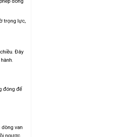
o phép dòng
ờ trọng lực,
 chiều. Đây
 hành.
ng đóng để
c dòng van
ồi ngược.