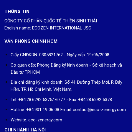
THÔNG TIN
CÔNG TY CỔ PHẦN QUỐC TẾ THIỀN SINH THÁI
English name: ECOZEN INTERNATIONAL JSC
VĂN PHÒNG CHÍNH HCM
Giấy CNĐKDN: 0305821762 - Ngày cấp: 19/06/2008
Cơ quan cấp: Phòng Đăng ký kinh doanh - Sở kế hoạch và
Đầu tư TP.HCM
Địa chỉ đăng ký kinh doanh: Số 41 Đường Thép Mới, P. Bảy
Hiền, TP. Hồ Chí Minh, Việt Nam.
Tel: +84.28.6292 5375/76/77 - Fax: +84.28.6292 5378
Hotline: +84.901 19 06 08
Email: contact@eco-zenergy.com
Website: eco-zenergy.com
CHI NHÁNH HÀ NỘI