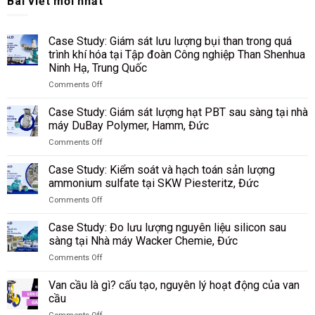
Bài viết mới nhất
Case Study: Giám sát lưu lượng bụi than trong quá
trình khí hóa tại Tập đoàn Công nghiệp Than Shenhua
Ninh Hạ, Trung Quốc
Comments Off
on
Case
Case Study: Giám sát lượng hạt PBT sau sàng tại nhà
Study:
máy DuBay Polymer, Hamm, Đức
Giám
Comments Off
sát
on
lưu
Case
lượng
Case Study: Kiểm soát và hạch toán sản lượng
Study:
bụi
ammonium sulfate tại SKW Piesteritz, Đức
Giám
than
Comments Off
sát
trong
on
lượng
quá
Case
hạt
Case Study: Đo lưu lượng nguyên liệu silicon sau
trình
Study:
PBT
sàng tại Nhà máy Wacker Chemie, Đức
khí
Kiểm
sau
hóa
Comments Off
soát
sàng
tại
on
và
tại
Tập
Case
hạch
Van cầu là gì? cấu tạo, nguyên lý hoạt động của van
nhà
đoàn
Study:
toán
cầu
máy
Công
Đo
sản
DuBay
nghiệp