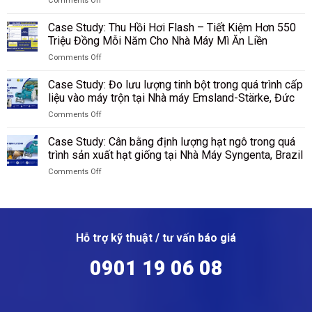
Comments Off
lưu
lượng
Polymer,
Than
on
lượng
ammonium
Hamm,
Shenhua
Van
nguyên
Case Study: Thu Hồi Hơi Flash – Tiết Kiệm Hơn 550
sulfate
Đức
Ninh
cầu
liệu
Triệu Đồng Mỗi Năm Cho Nhà Máy Mì Ăn Liền
tại
Hạ,
là
silicon
SKW
Trung
Comments Off
gì?
sau
Piesteritz,
Quốc
on
cấu
sàng
Đức
Case
tạo,
Case Study: Đo lưu lượng tinh bột trong quá trình cấp
tại
Study:
nguyên
liệu vào máy trộn tại Nhà máy Emsland-Stärke, Đức
Nhà
Thu
lý
máy
Comments Off
Hồi
hoạt
Wacker
on
Hơi
động
Chemie,
Case
Flash
Case Study: Cân bằng định lượng hạt ngô trong quá
của
Đức
Study:
–
trình sản xuất hạt giống tại Nhà Máy Syngenta, Brazil
van
Đo
Tiết
cầu
Comments Off
lưu
Kiệm
on
lượng
Hơn
Case
tinh
550
Study:
bột
Triệu
Cân
trong
Đồng
bằng
quá
Mỗi
Hỗ trợ kỹ thuật / tư vấn báo giá
định
trình
Năm
lượng
cấp
Cho
0901 19 06 08
hạt
liệu
Nhà
ngô
vào
Máy
trong
máy
Mì
quá
trộn
Ăn