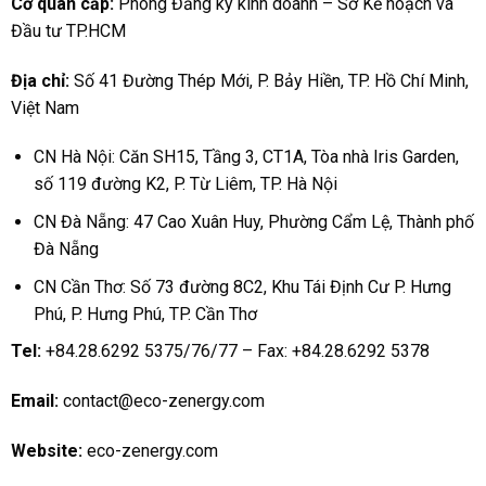
Cơ quan cấp:
Phòng Đăng ký kinh doanh – Sở Kế hoạch và
Đầu tư TP.HCM
Địa chỉ:
Số 41 Đường Thép Mới, P. Bảy Hiền, TP. Hồ Chí Minh,
Việt Nam
CN Hà Nội: Căn SH15, Tầng 3, CT1A, Tòa nhà Iris Garden,
số 119 đường K2, P. Từ Liêm, TP. Hà Nội
CN Đà Nẵng: 47 Cao Xuân Huy, Phường Cẩm Lệ, Thành phố
Đà Nẵng
CN Cần Thơ: Số 73 đường 8C2, Khu Tái Định Cư P. Hưng
Phú, P. Hưng Phú, TP. Cần Thơ
Tel:
+84.28.6292 5375/76/77 – Fax: +84.28.6292 5378
Email:
contact@eco-zenergy.com
Website:
eco-zenergy.com