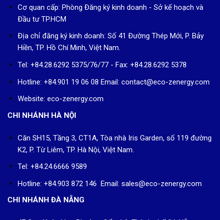
Cơ quan cấp: Phòng Đăng ký kinh doanh - Sở kế hoạch và
Đầu tư TP.HCM
Địa chỉ đăng ký kinh doanh: Số 41 Đường Thép Mới, P. Bảy
Hiền, TP. Hồ Chí Minh, Việt Nam.
Tel: +84.28.6292 5375/76/77 - Fax: +84.28.6292 5378
Hotline: +84.901 19 06 08
Email: contact@eco-zenergy.com
Website: eco-zenergy.com
CHI NHÁNH HÀ NỘI
Căn SH15, Tầng 3, CT1A, Tòa nhà Iris Garden, số 119 đường
K2, P. Từ Liêm, TP. Hà Nội, Việt Nam.
Tel: +84.24.6666 9589
Hotline: +84.903 872 146 Email: sales@eco-zenergy.com
CHI NHÁNH ĐÀ NẴNG