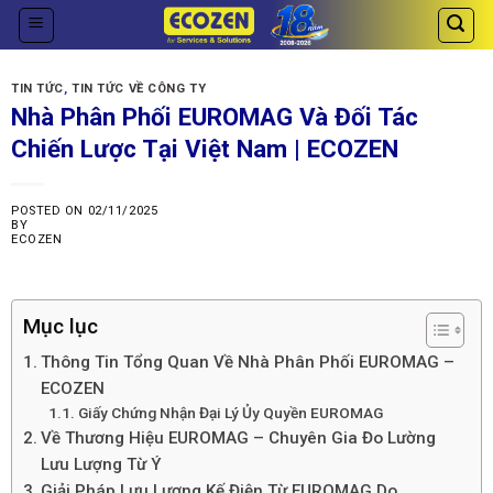
Skip
to
content
TIN TỨC
,
TIN TỨC VỀ CÔNG TY
Nhà Phân Phối EUROMAG Và Đối Tác
Chiến Lược Tại Việt Nam | ECOZEN
POSTED ON
02/11/2025
BY
ECOZEN
Mục lục
Thông Tin Tổng Quan Về Nhà Phân Phối EUROMAG –
ECOZEN
Giấy Chứng Nhận Đại Lý Ủy Quyền EUROMAG
Về Thương Hiệu EUROMAG – Chuyên Gia Đo Lường
Lưu Lượng Từ Ý
Giải Pháp Lưu Lượng Kế Điện Từ EUROMAG Do