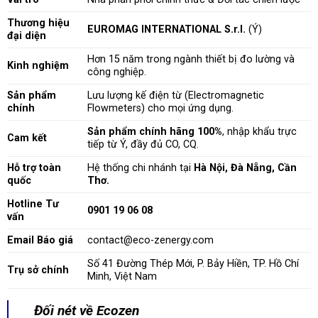
Thương hiệu
EUROMAG INTERNATIONAL S.r.l.
(Ý)
đại diện
Hơn 15 năm trong ngành thiết bị đo lường và
Kinh nghiệm
công nghiệp.
Sản phẩm
Lưu lượng kế điện từ (Electromagnetic
chính
Flowmeters) cho mọi ứng dụng.
Sản phẩm chính hãng 100%
, nhập khẩu trực
Cam kết
tiếp từ Ý, đầy đủ CO, CQ.
Hỗ trợ toàn
Hệ thống chi nhánh tại
Hà Nội, Đà Nẵng, Cần
quốc
Thơ.
Hotline Tư
0901 19 06 08
vấn
Email Báo giá
contact@eco-zenergy.com
Số 41 Đường Thép Mới, P. Bảy Hiền, TP. Hồ Chí
Trụ sở chính
Minh, Việt Nam
Đối nét về Ecozen