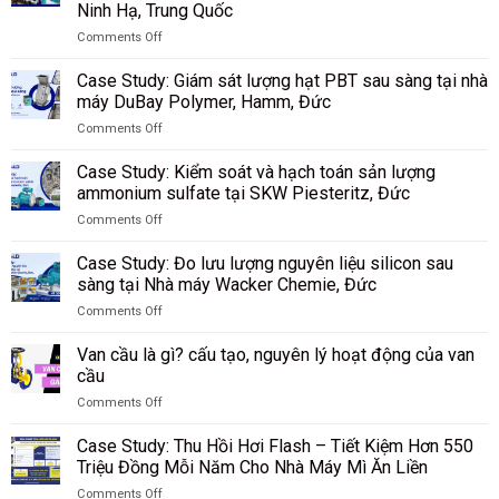
Ninh Hạ, Trung Quốc
tốc
độ
Comments Off
on
vận
Case
chuyển
Case Study: Giám sát lượng hạt PBT sau sàng tại nhà
Study:
thuốc
máy DuBay Polymer, Hamm, Đức
Giám
lá
Comments Off
sát
và
on
lưu
các
Case
lượng
Case Study: Kiểm soát và hạch toán sản lượng
vật
Study:
bụi
liệu
ammonium sulfate tại SKW Piesteritz, Đức
Giám
than
rời
Comments Off
sát
trong
tại
on
lượng
quá
nhà
Case
hạt
Case Study: Đo lưu lượng nguyên liệu silicon sau
trình
máy
Study:
PBT
sàng tại Nhà máy Wacker Chemie, Đức
khí
Riedel
Kiểm
sau
hóa
Filtertechnik,
Comments Off
soát
sàng
tại
Đức
on
và
tại
Tập
Case
hạch
Van cầu là gì? cấu tạo, nguyên lý hoạt động của van
nhà
đoàn
Study:
toán
cầu
máy
Công
Đo
sản
DuBay
nghiệp
Comments Off
lưu
lượng
Polymer,
Than
on
lượng
ammonium
Hamm,
Shenhua
Van
nguyên
Case Study: Thu Hồi Hơi Flash – Tiết Kiệm Hơn 550
sulfate
Đức
Ninh
cầu
liệu
Triệu Đồng Mỗi Năm Cho Nhà Máy Mì Ăn Liền
tại
Hạ,
là
silicon
SKW
Trung
Comments Off
gì?