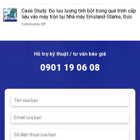
sau
Piesteritz,
Quốc
on
cấu
sàng
Đức
Case
tạo,
Case Study: Đo lưu lượng tinh bột trong quá trình cấp
tại
Study:
nguyên
liệu vào máy trộn tại Nhà máy Emsland-Stärke, Đức
Nhà
Thu
lý
máy
Comments Off
Hồi
hoạt
Wacker
on
Hơi
động
Chemie,
Case
Flash
của
Đức
Study:
–
van
Đo
Tiết
cầu
lưu
Kiệm
Hỗ trợ kỹ thuật / tư vấn báo giá
lượng
Hơn
tinh
550
0901 19 06 08
bột
Triệu
trong
Đồng
quá
Mỗi
trình
Năm
cấp
Cho
liệu
Nhà
vào
Máy
máy
Mì
trộn
Ăn
tại
Liền
Nhà
máy
Emsland-
Stärke,