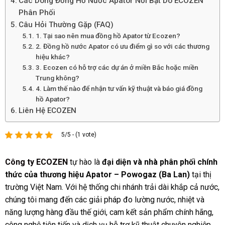
Các Dòng Đồng Hồ Nước Apator Nổi Bật Do ECOZEN
Phân Phối
Câu Hỏi Thường Gặp (FAQ)
1. Tại sao nên mua đồng hồ Apator từ Ecozen?
2. Đồng hồ nước Apator có ưu điểm gì so với các thương
hiệu khác?
3. Ecozen có hỗ trợ các dự án ở miền Bắc hoặc miền
Trung không?
4. Làm thế nào để nhận tư vấn kỹ thuật và báo giá đồng
hồ Apator?
Liên Hệ ECOZEN
5/5 - (1 vote)
Công ty ECOZEN
tự hào là
đại diện và nhà phân phối chính
thức của thương hiệu Apator – Powogaz (Ba Lan)
tại thị
trường Việt Nam. Với hệ thống chi nhánh trải dài khắp cả nước,
chúng tôi mang đến các giải pháp đo lường nước, nhiệt và
năng lượng hàng đầu thế giới, cam kết sản phẩm chính hãng,
công nghệ tiên tiến và dịch vụ hỗ trợ kỹ thuật chuyên nghiệp,