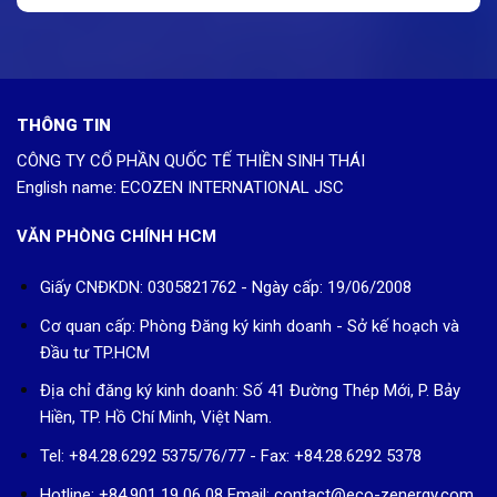
THÔNG TIN
CÔNG TY CỔ PHẦN QUỐC TẾ THIỀN SINH THÁI
English name: ECOZEN INTERNATIONAL JSC
VĂN PHÒNG CHÍNH HCM
Giấy CNĐKDN: 0305821762 - Ngày cấp: 19/06/2008
Cơ quan cấp: Phòng Đăng ký kinh doanh - Sở kế hoạch và
Đầu tư TP.HCM
Địa chỉ đăng ký kinh doanh: Số 41 Đường Thép Mới, P. Bảy
Hiền, TP. Hồ Chí Minh, Việt Nam.
Tel: +84.28.6292 5375/76/77 - Fax: +84.28.6292 5378
Hotline: +84.901 19 06 08
Email: contact@eco-zenergy.com