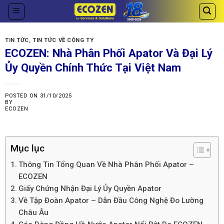
Skip
to
content
TIN TỨC
,
TIN TỨC VỀ CÔNG TY
ECOZEN: Nhà Phân Phối Apator Và Đại Lý
Ủy Quyền Chính Thức Tại Việt Nam
POSTED ON
31/10/2025
BY
ECOZEN
Mục lục
Thông Tin Tổng Quan Về Nhà Phân Phối Apator –
ECOZEN
Giấy Chứng Nhận Đại Lý Ủy Quyền Apator
Về Tập Đoàn Apator – Dẫn Đầu Công Nghệ Đo Lường
Châu Âu