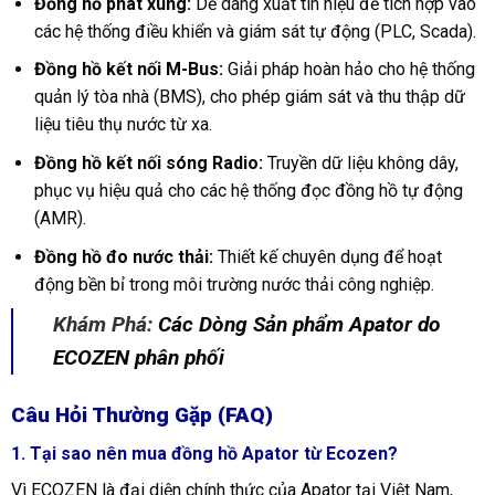
Đồng hồ phát xung:
Dễ dàng xuất tín hiệu để tích hợp vào
các hệ thống điều khiển và giám sát tự động (PLC, Scada).
Đồng hồ kết nối M-Bus:
Giải pháp hoàn hảo cho hệ thống
quản lý tòa nhà (BMS), cho phép giám sát và thu thập dữ
liệu tiêu thụ nước từ xa.
Đồng hồ kết nối sóng Radio:
Truyền dữ liệu không dây,
phục vụ hiệu quả cho các hệ thống đọc đồng hồ tự động
(AMR).
Đồng hồ đo nước thải:
Thiết kế chuyên dụng để hoạt
động bền bỉ trong môi trường nước thải công nghiệp.
Khám Phá:
Các Dòng Sản phẩm Apator do
ECOZEN phân phối
Câu Hỏi Thường Gặp (FAQ)
1. Tại sao nên mua đồng hồ Apator từ Ecozen?
Vì ECOZEN là đại diện chính thức của Apator tại Việt Nam,