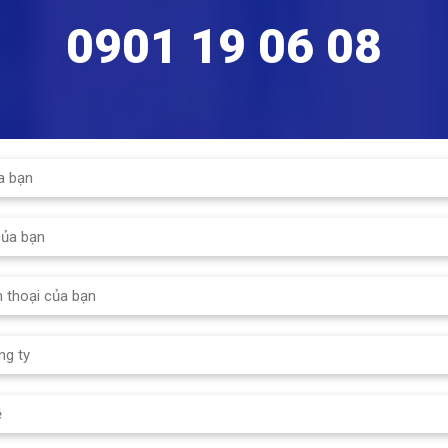
connection, adapter size 75.
0901 19 06 08
JSH-16 and MWN50-GH – for
immediate measuring
of water volume with
a temperature up to 30 °C
(JSH-16) and up...