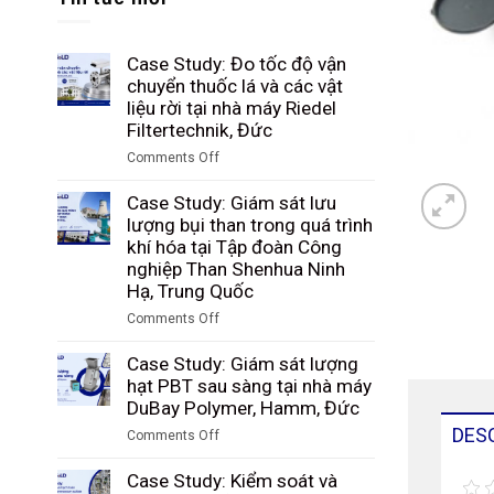
Case Study: Đo tốc độ vận
chuyển thuốc lá và các vật
liệu rời tại nhà máy Riedel
Filtertechnik, Đức
Comments Off
on
Case
Case Study: Giám sát lưu
Study:
lượng bụi than trong quá trình
Đo
khí hóa tại Tập đoàn Công
tốc
nghiệp Than Shenhua Ninh
độ
Hạ, Trung Quốc
vận
Comments Off
chuyển
on
thuốc
Case
Case Study: Giám sát lượng
lá
Study:
hạt PBT sau sàng tại nhà máy
và
Giám
DuBay Polymer, Hamm, Đức
các
sát
vật
DES
Comments Off
lưu
liệu
on
lượng
rời
Case
Case Study: Kiểm soát và
bụi
tại