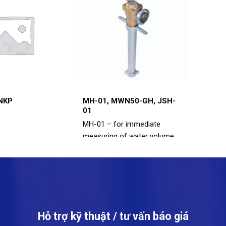
-NKP
MH-01, MWN50-GH, JSH-
01
MH-01 – for immediate
measuring of water volume
with a temperature up to 30
°C through fast connection
to underground hydrant with
a diameter of 80 mm, on the
maximum working pressure
up to 10 bar (PN10). Hydrant
Hỗ trợ kỹ thuật / tư vấn báo giá
outlet with quick-release