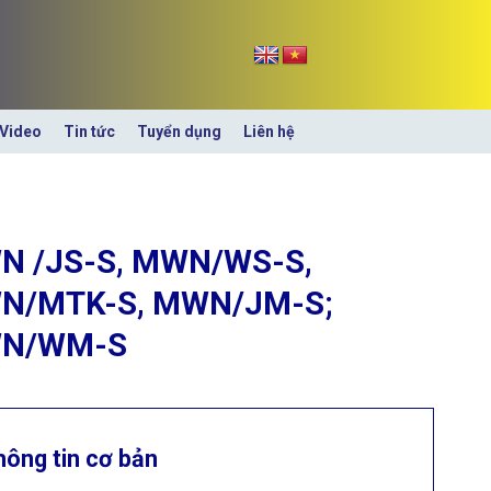
Video
Tin tức
Tuyển dụng
Liên hệ
 /JS-S, MWN/WS-S,
N/MTK-S, MWN/JM-S;
N/WM-S
hông tin cơ bản