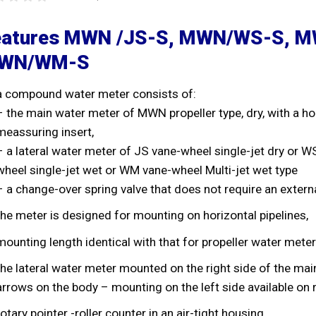
eatures MWN /JS-S, MWN/WS-S, 
WN/WM-S
a compound water meter consists of:
– the main water meter of MWN propeller type, dry, with a ho
meassuring insert,
– a lateral water meter of JS vane-wheel single-jet dry or W
wheel single-jet wet or WM vane-wheel Multi-jet wet type
– a change-over spring valve that does not require an extern
the meter is designed for mounting on horizontal pipelines,
mounting length identical with that for propeller water meters
the lateral water meter mounted on the right side of the mai
arrows on the body – mounting on the left side available on 
rotary pointer -roller counter in an air-tight housing,