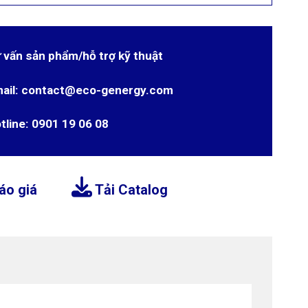
 vấn sản phẩm/hỗ trợ kỹ thuật
ail: contact@eco-genergy.com
tline: 0901 19 06 08
áo giá
Tải Catalog