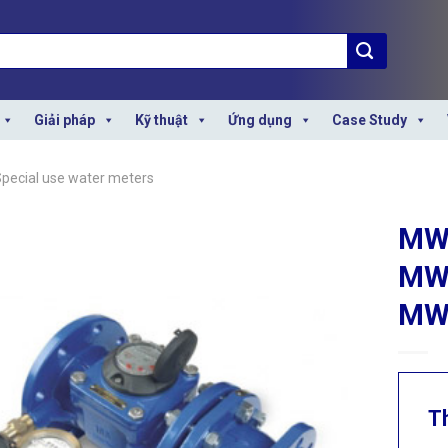
Giải pháp
Kỹ thuật
Ứng dụng
Case Study
pecial use water meters
MWN
MW
MW
T