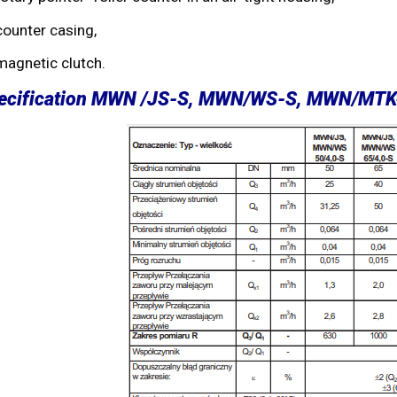
counter casing,
magnetic clutch.
ecification MWN /JS-S, MWN/WS-S, MWN/M