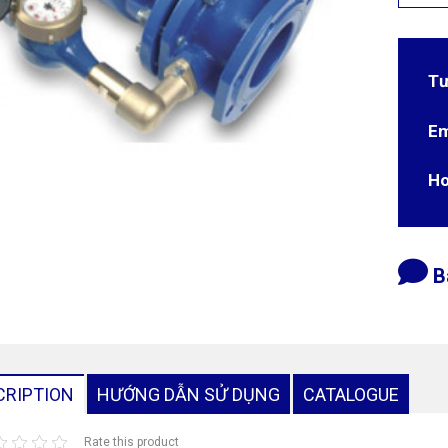
Tư
Em
Ho
B
CRIPTION
HƯỚNG DẪN SỬ DỤNG
CATALOGUE
Rate this product