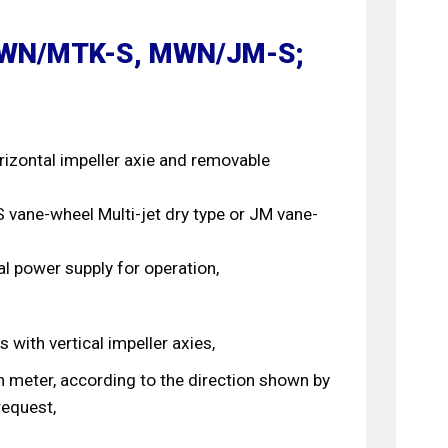
MWN/MTK-S, MWN/JM-S;
rizontal impeller axie and removable
S vane-wheel Multi-jet dry type or JM vane-
al power supply for operation,
 with vertical impeller axies,
n meter, according to the direction shown by
request,