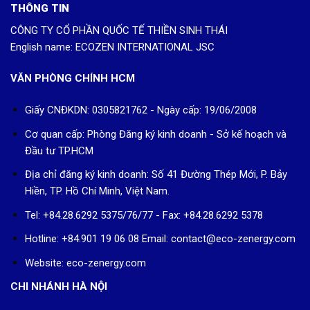
THÔNG TIN
CÔNG TY CỔ PHẦN QUỐC TẾ THIỀN SINH THÁI
English name: ECOZEN INTERNATIONAL JSC
VĂN PHÒNG CHÍNH HCM
Giấy CNĐKDN: 0305821762 - Ngày cấp: 19/06/2008
Cơ quan cấp: Phòng Đăng ký kinh doanh - Sở kế hoạch và
Đầu tư TP.HCM
Địa chỉ đăng ký kinh doanh: Số 41 Đường Thép Mới, P. Bảy
Hiền, TP. Hồ Chí Minh, Việt Nam.
Tel: +84.28.6292 5375/76/77 - Fax: +84.28.6292 5378
Hotline: +84.901 19 06 08
Email: contact@eco-zenergy.com
Website: eco-zenergy.com
CHI NHÁNH HÀ NỘI