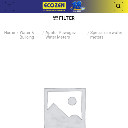
Skip
to
content
FILTER
Home
/
Water &
/
Apator Powogaz
/
Special use water
Building
Water Meters
meters