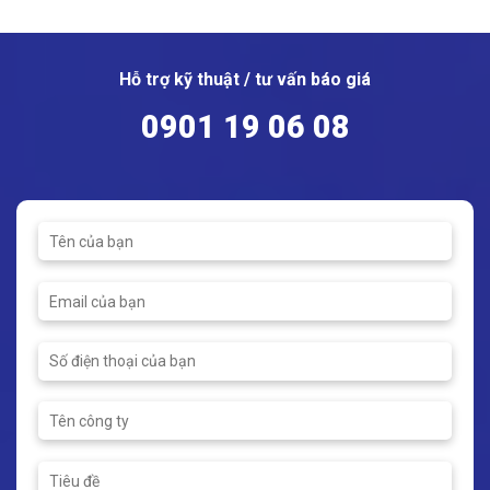
with a temperature up to 30
MWN/JM-S; MWN/WM-S a
°C through fast connection
compound water meter
to underground hydrant with
consists of: – the main
Hỗ trợ kỹ thuật / tư vấn báo giá
a diameter of 80 mm, on
water meter of MWN
the maximum working
propeller type, dry, with a
0901 19 06 08
pressure up to 10 bar
horizontal impeller axie and
(PN10). Hydrant outlet with
removable meassuring
quick-release connection,
insert, – a lateral water
adapter size 75. JSH-16 and
meter of JS vane-wheel
MWN50-GH – for
single-jet dry or WS vane-
immediate measuring
wheel Multi-jet dry type or
of water volume with
JM vane-wheel single-jet
a temperature up to 30 °C
wet or WM...
(JSH-16) and up...