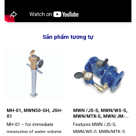
Sản phẩm tương tự
MH-01, MWN50-GH, JSH-
MWN /JS-S, MWN/WS-S,
01
MWN/MTK-S, MWN/JM-S;
MWN/WM-S
MH-01 – for immediate
Features MWN /JS-S,
measuring of water volume
MWN/WS-S, MWN/MTK-S,