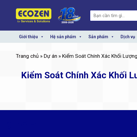
Skip
to
Search
content
for:
Giới thiệu
Hệ sản phẩm
Sản phẩm
Dịch vụ
Trang chủ
»
Dự án
» Kiểm Soát Chính Xác Khối Lượng
Kiểm Soát Chính Xác Khối L
Hệ thống