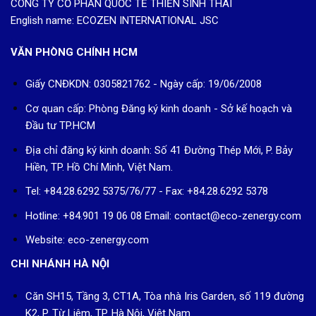
CÔNG TY CỔ PHẦN QUỐC TẾ THIỀN SINH THÁI
English name: ECOZEN INTERNATIONAL JSC
VĂN PHÒNG CHÍNH HCM
Giấy CNĐKDN: 0305821762 - Ngày cấp: 19/06/2008
Cơ quan cấp: Phòng Đăng ký kinh doanh - Sở kế hoạch và
Đầu tư TP.HCM
Địa chỉ đăng ký kinh doanh: Số 41 Đường Thép Mới, P. Bảy
Hiền, TP. Hồ Chí Minh, Việt Nam.
Tel: +84.28.6292 5375/76/77 - Fax: +84.28.6292 5378
Hotline: +84.901 19 06 08
Email: contact@eco-zenergy.com
Website: eco-zenergy.com
CHI NHÁNH HÀ NỘI
Căn SH15, Tầng 3, CT1A, Tòa nhà Iris Garden, số 119 đường
K2, P. Từ Liêm, TP. Hà Nội, Việt Nam.