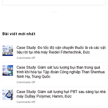
Bài viết mới nhất
Case Study: Đo tốc độ vận chuyển thuốc lá và các vật
liệu rời tại nhà máy Riedel Filtertechnik, Đức
Comments Off
on
Case
Case Study: Giám sát lưu lượng bụi than trong quá
Study:
trình khí hóa tại Tập đoàn Công nghiệp Than Shenhua
Đo
Ninh Hạ, Trung Quốc
tốc
độ
Comments Off
on
vận
Case
chuyển
Case Study: Giám sát lượng hạt PBT sau sàng tại nhà
Study:
thuốc
máy DuBay Polymer, Hamm, Đức
Giám
lá
Comments Off
sát
và
on
lưu
các