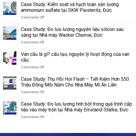
Case
lượng
Case Study: Kiểm soát và hạch toán sản lượng
vật
Study:
bụi
liệu
ammonium sulfate tại SKW Piesteritz, Đức
Giám
than
rời
Comments Off
sát
trong
tại
on
lượng
quá
nhà
Case
hạt
Case Study: Đo lưu lượng nguyên liệu silicon sau
trình
máy
Study:
PBT
sàng tại Nhà máy Wacker Chemie, Đức
khí
Riedel
Kiểm
sau
hóa
Filtertechnik,
Comments Off
soát
sàng
tại
Đức
on
và
tại
Tập
Case
hạch
Van cầu là gì? cấu tạo, nguyên lý hoạt động của van
nhà
đoàn
Study:
toán
cầu
máy
Công
Đo
sản
DuBay
nghiệp
Comments Off
lưu
lượng
Polymer,
Than
on
lượng
ammonium
Hamm,
Shenhua
Van
nguyên
Case Study: Thu Hồi Hơi Flash – Tiết Kiệm Hơn 550
sulfate
Đức
Ninh
cầu
liệu
Triệu Đồng Mỗi Năm Cho Nhà Máy Mì Ăn Liền
tại
Hạ,
là
silicon
SKW
Trung
Comments Off
gì?
sau
Piesteritz,
Quốc
on
cấu
sàng
Đức
Case
tạo,
Case Study: Đo lưu lượng tinh bột trong quá trình cấp
tại
Study:
nguyên
liệu vào máy trộn tại Nhà máy Emsland-Stärke, Đức
Nhà
Thu
lý
máy
Comments Off
Hồi
hoạt
Wacker
on
Hơi
động
Chemie,
Case
Flash
của
Đức
Study:
–
van