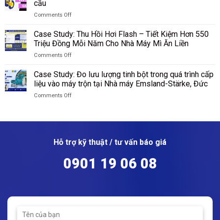
toán
cầu
máy
Công
Đo
sản
DuBay
nghiệp
Comments Off
lưu
lượng
Polymer,
Than
on
lượng
ammonium
Hamm,
Shenhua
Van
nguyên
Case Study: Thu Hồi Hơi Flash – Tiết Kiệm Hơn 550
sulfate
Đức
Ninh
cầu
liệu
Triệu Đồng Mỗi Năm Cho Nhà Máy Mì Ăn Liền
tại
Hạ,
là
silicon
SKW
Trung
Comments Off
gì?
sau
Piesteritz,
Quốc
on
cấu
sàng
Đức
Case
tạo,
Case Study: Đo lưu lượng tinh bột trong quá trình cấp
tại
Study:
nguyên
liệu vào máy trộn tại Nhà máy Emsland-Stärke, Đức
Nhà
Thu
lý
máy
Comments Off
Hồi
hoạt
Wacker
on
Hơi
động
Chemie,
Case
Flash
của
Đức
Study:
–
van
Đo
Tiết
cầu
lưu
Kiệm
Hỗ trợ kỹ thuật / tư vấn báo giá
lượng
Hơn
tinh
550
0901 19 06 08
bột
Triệu
trong
Đồng
quá
Mỗi
trình
Năm
cấp
Cho
liệu
Nhà
vào
Máy