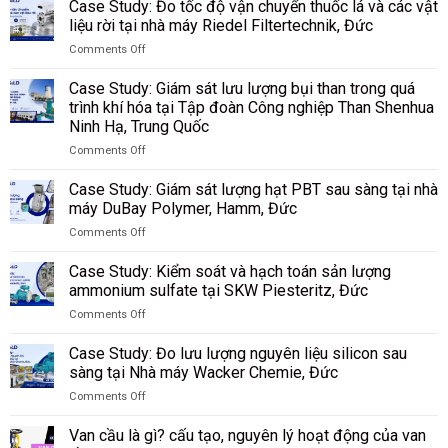
Case Study: Đo tốc độ vận chuyển thuốc lá và các vật
liệu rời tại nhà máy Riedel Filtertechnik, Đức
Comments Off
on
Case
Case Study: Giám sát lưu lượng bụi than trong quá
Study:
trình khí hóa tại Tập đoàn Công nghiệp Than Shenhua
Đo
Ninh Hạ, Trung Quốc
tốc
độ
Comments Off
on
vận
Case
chuyển
Case Study: Giám sát lượng hạt PBT sau sàng tại nhà
Study:
thuốc
máy DuBay Polymer, Hamm, Đức
Giám
lá
Comments Off
sát
và
on
lưu
các
Case
lượng
Case Study: Kiểm soát và hạch toán sản lượng
vật
Study:
bụi
liệu
ammonium sulfate tại SKW Piesteritz, Đức
Giám
than
rời
Comments Off
sát
trong
tại
on
lượng
quá
nhà
Case
hạt
Case Study: Đo lưu lượng nguyên liệu silicon sau
trình
máy
Study:
PBT
sàng tại Nhà máy Wacker Chemie, Đức
khí
Riedel
Kiểm
sau
hóa
Filtertechnik,
Comments Off
soát
sàng
tại
Đức
on
và
tại
Tập
Case
hạch
Van cầu là gì? cấu tạo, nguyên lý hoạt động của van
nhà
đoàn
Study: