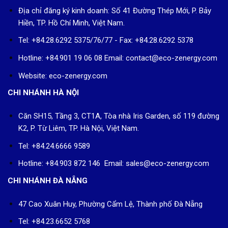
Địa chỉ đăng ký kinh doanh: Số 41 Đường Thép Mới, P. Bảy
Hiền, TP. Hồ Chí Minh, Việt Nam.
Tel: +84.28.6292 5375/76/77 - Fax: +84.28.6292 5378
Hotline: +84.901 19 06 08
Email: contact@eco-zenergy.com
Website: eco-zenergy.com
CHI NHÁNH HÀ NỘI
Căn SH15, Tầng 3, CT1A, Tòa nhà Iris Garden, số 119 đường
K2, P. Từ Liêm, TP. Hà Nội, Việt Nam.
Tel: +84.24.6666 9589
Hotline: +84.903 872 146 Email: sales@eco-zenergy.com
CHI NHÁNH ĐÀ NẴNG
47 Cao Xuân Huy, Phường Cẩm Lệ, Thành phố Đà Nẵng
Tel: +84.23.6652 5768