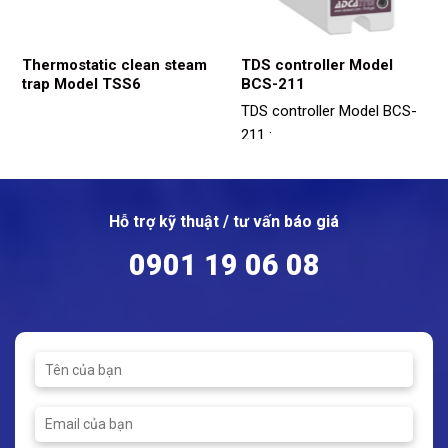
Thermostatic clean steam
TDS controller Model
trap Model TSS6
BCS-211
TDS controller Model BCS-
211 :
Compatible with both SPS-
21 and SPS-33 series
conductivity probes.
Hỗ trợ kỹ thuật / tư vấn báo giá
Relay (on/off) output and 4-
20 mA transmitter output.
0901 19 06 08
Standard 35 mm rail
fixation according to DIN EN
50022 or directly screwed
to chassis plate.
Allows quick performance
tests by pressing and
holding the “TEST K” button.