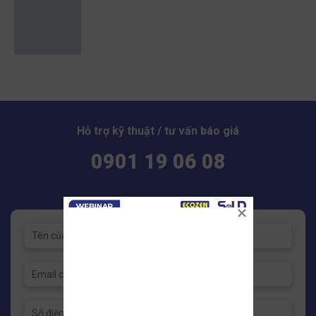
Hỗ trợ kỹ thuật / tư vấn báo giá
0901 19 06 08