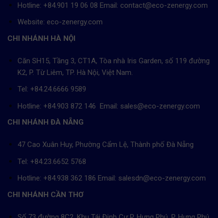
Hotline: +84.901 19 06 08
Email: contact@eco-zenergy.com
Website: eco-zenergy.com
CHI NHÁNH HÀ NỘI
Căn SH15, Tầng 3, CT1A, Tòa nhà Iris Garden, số 119 đường
K2, P. Từ Liêm, TP. Hà Nội, Việt Nam.
Tel: +84.24.6666 9589
Hotline: +84.903 872 146 Email: sales@eco-zenergy.com
CHI NHÁNH ĐÀ NẴNG
47 Cao Xuân Huy, Phường Cẩm Lệ, Thành phố Đà Nẵng
Tel: +84.23.6652 5768
Hotline: +84.938 362 186 Email: salesdn@eco-zenergy.com
CHI NHÁNH CẦN THƠ
Số 73 đường 8C2, Khu Tái Định Cư P. Hưng Phú, P. Hưng Phú,