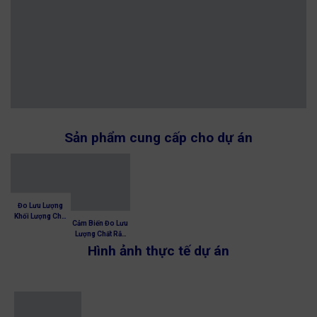
Sản phẩm cung cấp cho dự án
Đo Lưu Lượng
Khối Lượng Cho
Cảm Biến Đo Lưu
Nguyên Liệu Rời
Lượng Chất Rắn
(Hạt/Bột)
Mutec
Hình ảnh thực tế dự án
(Microwave
(DYNAmflow –
mass flow
MF 3000,
measurement) –
DYNAmas – MF
Mutec Model
5000, DYNAchute
MF3000
– MF 7000)